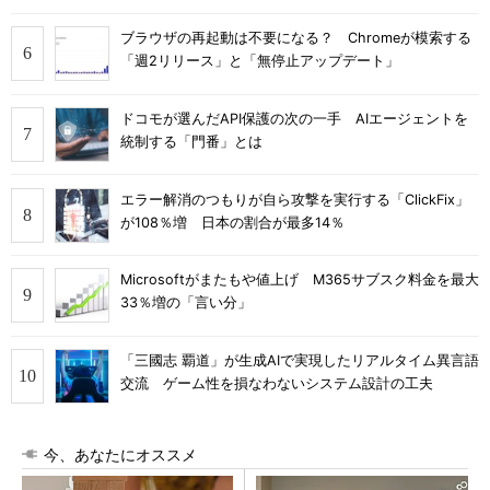
ブラウザの再起動は不要になる？ Chromeが模索する
「週2リリース」と「無停止アップデート」
ドコモが選んだAPI保護の次の一手 AIエージェントを
統制する「門番」とは
エラー解消のつもりが自ら攻撃を実行する「ClickFix」
が108％増 日本の割合が最多14％
Microsoftがまたもや値上げ M365サブスク料金を最大
33％増の「言い分」
「三國志 覇道」が生成AIで実現したリアルタイム異言語
交流 ゲーム性を損なわないシステム設計の工夫
今、あなたにオススメ