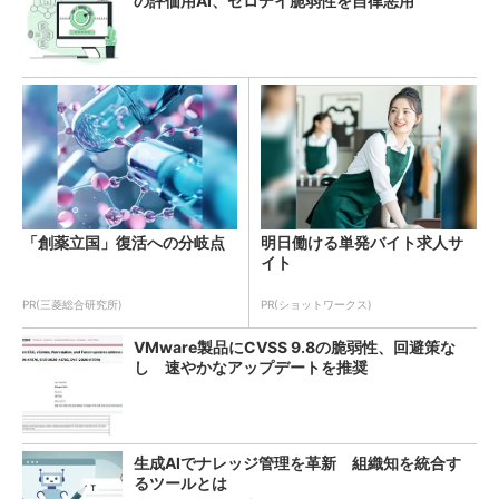
の評価用AI、ゼロデイ脆弱性を自律悪用
「創薬立国」復活への分岐点
明日働ける単発バイト求人サ
イト
PR(三菱総合研究所)
PR(ショットワークス)
VMware製品にCVSS 9.8の脆弱性、回避策な
し 速やかなアップデートを推奨
生成AIでナレッジ管理を革新 組織知を統合す
るツールとは