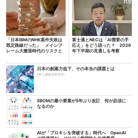
「日本IBMのNHK案件失敗は
富士通とNECは「AI需要の手
既定路線だった」 メインフ
応え」をどう語った？ 2026
レーム大撤退時代のリスクと
年下半期の見通しを考察
教訓
日本の創薬力低下、その本当の課題とは
PR(三菱総合研究所)
SBOMの最小要素が5年ぶり改訂 何が必須に
なるのか
AIが「プロキシを突破する」時代へ OpenAI