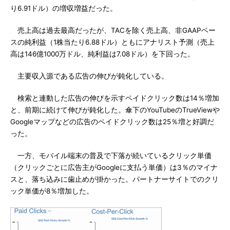
り6.91ドル）の増収増益だった。
売上高は過去最高だったが、TACを除く売上高、非GAAPベー
スの純利益（1株当たり6.88ドル）ともにアナリスト予測（売上
高は146億1000万ドル、純利益は7.08ドル）を下回った。
主要収入源である広告の伸びが鈍化している。
検索と連動した広告の伸びを示すペイドクリック数は14％増加
と、前期に続けて伸びが鈍化した。傘下のYouTubeのTrueViewや
Googleマップなどの広告のペイドクリック数は25％増と好調だ
った。
一方、モバイル端末の普及で下落が続いているクリック単価
（クリックごとに広告主がGoogleに支払う単価）は3％のマイナ
スと、落ち込みに歯止めが掛かった。パートナーサイトでのクリ
ック単価が8％増加した。