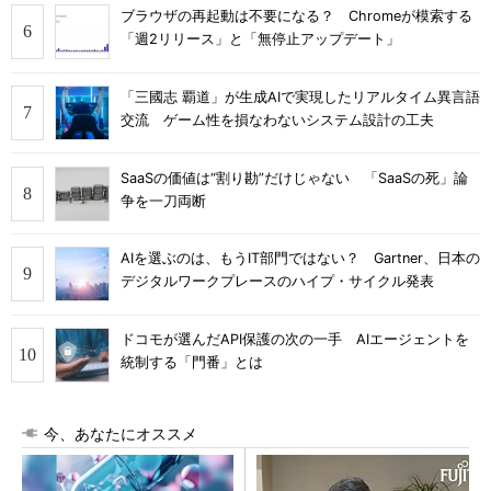
ブラウザの再起動は不要になる？ Chromeが模索する
「週2リリース」と「無停止アップデート」
「三國志 覇道」が生成AIで実現したリアルタイム異言語
交流 ゲーム性を損なわないシステム設計の工夫
SaaSの価値は“割り勘”だけじゃない 「SaaSの死」論
争を一刀両断
AIを選ぶのは、もうIT部門ではない？ Gartner、日本の
デジタルワークプレースのハイプ・サイクル発表
ドコモが選んだAPI保護の次の一手 AIエージェントを
統制する「門番」とは
今、あなたにオススメ