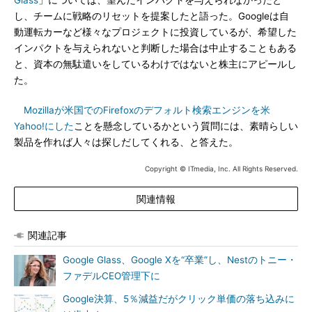
Glass
」については、望んだインパクトを与えられなかったと
し、チームに戦略のリセットを提案したと語った。Googleは自
動運転カーなど様々なプロジェクトに投資しているが、希望した
インパクトを与えられないと判断した場合は中止することもある
と、資本の無駄遣いをしているわけではないと株主にアピールし
た。
Mozillaが米国でのFirefoxのデフォルト検索エンジンを米
Yahoo!にした
ことを懸念しているかという質問には、素晴らしい
製品を作れば人々は探しだしてくれる、と答えた。
Copyright © ITmedia, Inc. All Rights Reserved.
関連情報
関連記事
Google Glass、Google Xを“卒業”し、Nestのトニー・
ファデルCEO管理下に
Google決算、5％減益だがクリック単価の落ち込みに