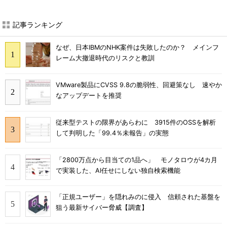
記事ランキング
なぜ、日本IBMのNHK案件は失敗したのか？ メインフ
レーム大撤退時代のリスクと教訓
VMware製品にCVSS 9.8の脆弱性、回避策なし 速やか
なアップデートを推奨
従来型テストの限界があらわに 3915件のOSSを解析
して判明した「99.4％未報告」の実態
「2800万点から目当ての1品へ」 モノタロウが4カ月
で実装した、AI任せにしない独自検索機能
「正規ユーザー」を隠れみのに侵入 信頼された基盤を
狙う最新サイバー脅威【調査】