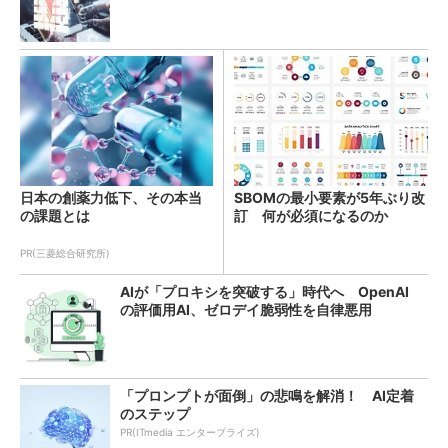
日本の創薬力低下、その本当
SBOMの最小要素が5年ぶり改
の課題とは
訂 何が必須になるのか
PR(三菱総合研究所)
AIが「プロキシを突破する」時代へ OpenAI
の評価用AI、ゼロデイ脆弱性を自律悪用
「プロンプトが面倒」の悲鳴を解消！ AI定着
のステップ
PR(ITmedia エンタープライズ)