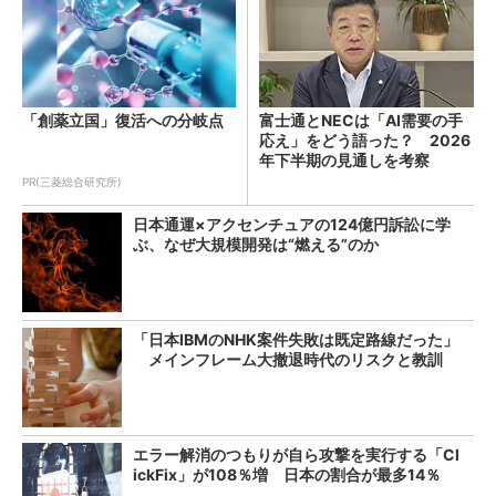
「創薬立国」復活への分岐点
富士通とNECは「AI需要の手
応え」をどう語った？ 2026
年下半期の見通しを考察
PR(三菱総合研究所)
日本通運×アクセンチュアの124億円訴訟に学
ぶ、なぜ大規模開発は“燃える”のか
「日本IBMのNHK案件失敗は既定路線だった」
メインフレーム大撤退時代のリスクと教訓
エラー解消のつもりが自ら攻撃を実行する「Cl
ickFix」が108％増 日本の割合が最多14％