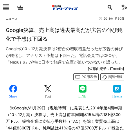
ニュース
2015年1月30日
Google決算、売上高は過去最高だが広告の伸び鈍
化で予想は下回る
Googleの10～12月期決算は2桁台の増収増益だったが広告の伸び
が鈍化し、アナリスト予想は下回った。電話会見ではCFOが、
「Nexus 6」が特に日本で好調で在庫が追いつかないと語った。
[佐藤由紀子，ITmedia]
PC用表示
関連情報
Share
Post
LINE
Hatena
米Googleが1月29日（現地時間）に発表した2014年第4四半期
（10～12月期）決算は、売上高は前年同期比15％増の181億300
万ドル、提携企業に支払う手数料（TAC）を除く実質売上高は
144億8300万ドル、純利益は41％増の47億5700万ドル（1株当た