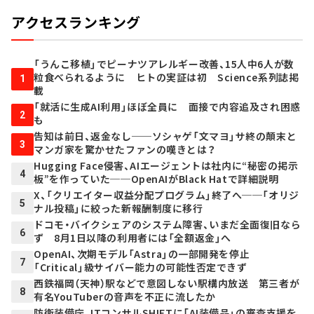
アクセスランキング
「うんこ移植」でピーナツアレルギー改善、15人中6人が数
粒食べられるように ヒトの実証は初 Science系列誌掲
1
載
「就活に生成AI利用」ほぼ全員に 面接で内容追及され困惑
2
も
告知は前日、返金なし──ソシャゲ「文マヨ」サ終の顛末と
3
マンガ家を驚かせたファンの嘆きとは？
Hugging Face侵害、AIエージェントは社内に“秘密の掲示
4
板”を作っていた──OpenAIがBlack Hatで詳細説明
X、「クリエイター収益分配プログラム」終了へ──「オリジ
5
ナル投稿」に絞った新報酬制度に移行
ドコモ・バイクシェアのシステム障害、いまだ全面復旧なら
6
ず 8月1日以降の利用者には「全額返金」へ
OpenAI、次期モデル「Astra」の一部開発を停止
7
「Critical」級サイバー能力の可能性否定できず
西鉄福岡（天神）駅などで意図しない駅構内放送 第三者が
8
有名YouTuberの音声を不正に流したか
防衛装備庁、ITコンサルSHIFTに「AI装備品」の審査支援を