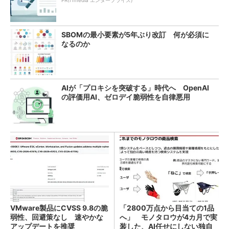
SBOMの最小要素が5年ぶり改訂 何が必須に
なるのか
AIが「プロキシを突破する」時代へ OpenAI
の評価用AI、ゼロデイ脆弱性を自律悪用
VMware製品にCVSS 9.8の脆
「2800万点から目当ての1品
弱性、回避策なし 速やかな
へ」 モノタロウが4カ月で実
アップデートを推奨
装した、AI任せにしない独自