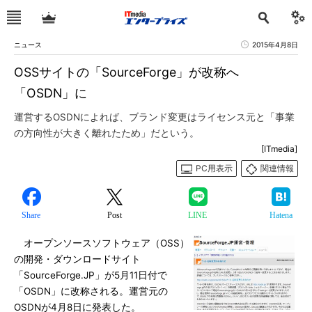
ニュース
2015年4月8日
OSSサイトの「SourceForge」が改称へ
「OSDN」に
運営するOSDNによれば、ブランド変更はライセンス元と「事業
の方向性が大きく離れたため」だという。
[ITmedia]
PC用表示
関連情報
Share
Post
LINE
Hatena
オープンソースソフトウェア（OSS）
の開発・ダウンロードサイト
「SourceForge.JP」が5月11日付で
「OSDN」に改称される。運営元の
OSDNが4月8日に発表した。