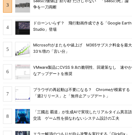
SaaSの価値は“割り勘”だけじゃない 「SaaSの死」論
争を一刀両断
ドローンいらず？ 飛行動画作成できる「Google Earth
Studio」登場
Microsoftがまたもや値上げ M365サブスク料金を最大
33％増の「言い分」
VMware製品にCVSS 9.8の脆弱性、回避策なし 速やか
なアップデートを推奨
ブラウザの再起動は不要になる？ Chromeが模索する
「週2リリース」と「無停止アップデート」
「三國志 覇道」が生成AIで実現したリアルタイム異言語
交流 ゲーム性を損なわないシステム設計の工夫
エラー解消のつもりが自ら攻撃を実行する「ClickFix」