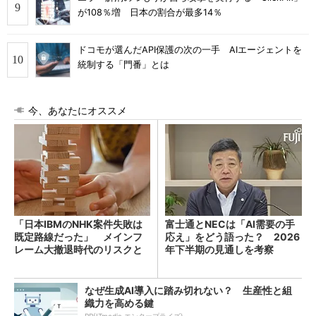
が108％増 日本の割合が最多14％
ドコモが選んだAPI保護の次の一手 AIエージェントを
統制する「門番」とは
今、あなたにオススメ
「日本IBMのNHK案件失敗は
富士通とNECは「AI需要の手
既定路線だった」 メインフ
応え」をどう語った？ 2026
レーム大撤退時代のリスクと
年下半期の見通しを考察
教訓
なぜ生成AI導入に踏み切れない？ 生産性と組
織力を高める鍵
PR(ITmedia エンタープライズ)