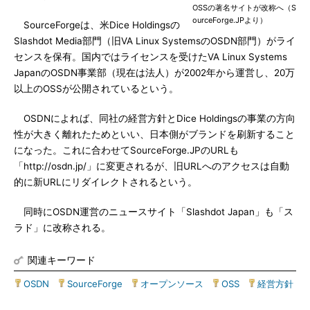
OSSの著名サイトが改称へ（S
ourceForge.JPより）
SourceForgeは、米Dice Holdingsの
Slashdot Media部門（旧VA Linux SystemsのOSDN部門）がライ
センスを保有。国内ではライセンスを受けたVA Linux Systems
JapanのOSDN事業部（現在は法人）が2002年から運営し、20万
以上のOSSが公開されているという。
OSDNによれば、同社の経営方針とDice Holdingsの事業の方向
性が大きく離れたためといい、日本側がブランドを刷新すること
になった。これに合わせてSourceForge.JPのURLも
「http://osdn.jp/」に変更されるが、旧URLへのアクセスは自動
的に新URLにリダイレクトされるという。
同時にOSDN運営のニュースサイト「Slashdot Japan」も「ス
ラド」に改称される。
関連キーワード
OSDN
|
SourceForge
|
オープンソース
|
OSS
|
経営方針