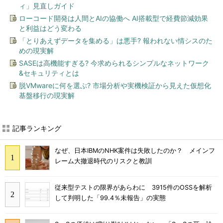
ィ」見直しガイド
ローコード開発は人間とAIの協働へ AI搭載型で経費節減効果
と利益はどう変わる
「とりあえずデータを集める」は悪手? 報われない情シスのた
めの現実解
SASEは高機能すぎる? 今求められるシンプルなネットワーク
&セキュリティとは
脱VMwareに何を選ぶ? 市場分析や実機検証から見えた仮想化
基盤移行の現実解
記事ランキング
なぜ、日本IBMのNHK案件は失敗したのか？ メインフ
レーム大撤退時代のリスクと教訓
従来型テストの限界があらわに 3915件のOSSを解析
して判明した「99.4％未報告」の実態