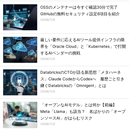
OSSのメンテナーは今すぐ確認30分で完了
GitHubの無料セキュリティ設定6項目を紹介
(
2026/7/3
)
厳しい要件に応えるAIツール提供インフラの限
界を「Oracle Cloud」と「Kubernetes」で打開
するAIベンダーの挑戦
(
2026/7/2
)
DatabricksのCTOが語る新思想「メタハーネ
ス」Claude CodeからCodexへ 履歴ごと引き
継ぐDatabricksの「Omnigent」とは
(
2026/7/2
)
「オープンなAIモデル」とは何か【前編】
Meta「Llama」も該当？ 名ばかりの「オープ
ンソースAI」がはらむリスク
(
2026/7/2
)