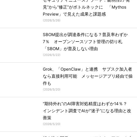
セキュリティニュースアラート：脆弱性の“発
見”から“修正”がボトルネックに 「Mythos
Preview」で見えた成果と課題感
(
2026/5/26
)
SBOM提出が調達条件になる？普及率わずか
7％ オープンソースソフト管理の切り札
「SBOM」が普及しない理由
(
2026/5/22
)
Grok、「OpenClaw」と連携 サブスク加入者
なら直接利用可能 メッセージアプリ経由で操
作も
(
2026/5/20
)
“期待外れ”のAI障害対処精度はわずか14％？
インシデント調査でAIが“迷子”になる理由と改
善策
(
2026/5/20
)