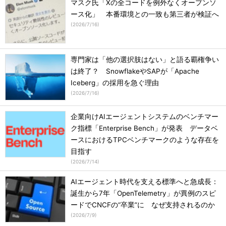
マスク氏「Xの全コードを例外なくオープンソ
ース化」 本番環境との一致も第三者が検証へ
(
2026/7/16
)
専門家は「他の選択肢はない」と語る覇権争い
は終了？ SnowflakeやSAPが「Apache
Iceberg」の採用を急ぐ理由
(
2026/7/16
)
企業向けAIエージェントシステムのベンチマー
ク指標「Enterprise Bench」が発表 データベ
ースにおけるTPCベンチマークのような存在を
目指す
(
2026/7/14
)
AIエージェント時代を支える標準へと急成長：
誕生から7年「OpenTelemetry」が異例のスピ
ードでCNCFの“卒業”に なぜ支持されるのか
(
2026/7/9
)