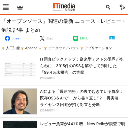
「オープンソース」関連の最新 ニュース・レビュー・
解説 記事 まとめ
Share
Post
LINE
人工知能
Apache
データウェアハウス
アプリケーション
IT調査ピックアップ：従来型テストの限界があ
らわに 3915件のOSSを解析して判明した
「99.4％未報告」の実態
(
2026/8/7
)
AIによる「爆速開発」の裏で起きている異変：
既存OSSをAIで“一から書き直し”？ 再実装・
ライセンス回避が招く対立と分断
(
2026/8/7
)
レビュー負荷が441％増 New Relicが調査で明