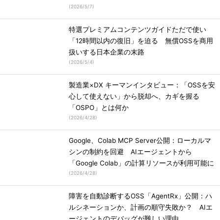
(
2026/5/7
)
特選プレミアムコンテンツガイドただで使い
「12時間以内の復旧」を迫る 無償OSSを商用
扱いする日本企業の末路
(
2026/5/4
)
製造業×DX キーマンインタビュー：「OSSを安
心して使えない」から脱却へ、カギを握る
「OSPO」とは何か
(
2026/4/28
)
Google、Colab MCP Server公開：ローカルマ
シンの制約を回避 AIエージェントから
「Google Colab」の計算リソースが利用可能に
(
2026/4/28
)
障害を自動診断するOSS「AgentRx」公開：ハ
ルシネーションか、計画の順守失敗か？ AIエ
ージェントのデバッグが難しい理由