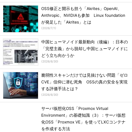
OSS修正と開示も担う「Akrites」OpenAI、
Anthropic、NVIDIAも参加 Linux foundation
が発足した「Akrites」とは
(
2026/7/1
)
中国ヒューマノイド最新動向（後編）：日本の
「完璧主義」から脱却し中国ヒューマノイドに
どう立ち向かうか
(
2026/6/30
)
脆弱性スキャンだけでは見抜けない問題「ゼロ
CVE」信仰に潜む死角 OSSの真の安全を実現
する評価手法とは？
(
2026/6/30
)
サーバ仮想化OSS「Proxmox Virtual
Environment」の基礎知識（3）：サーバ仮想
化OSS「Proxmox VE」を使ってLXCコンテナ
を作成する方法