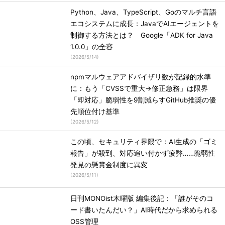
Python、Java、TypeScript、Goのマルチ言語
エコシステムに成長：JavaでAIエージェントを
制御する方法とは？ Google「ADK for Java
1.0.0」の全容
(
2026/5/14
)
npmマルウェアアドバイザリ数が記録的水準
に：もう「CVSSで重大→修正急務」は限界
「即対応」脆弱性を9割減らすGitHub推奨の優
先順位付け基準
(
2026/5/12
)
この頃、セキュリティ界隈で：AI生成の「ゴミ
報告」が殺到、対応追い付かず疲弊……脆弱性
発見の懸賞金制度に異変
(
2026/5/11
)
日刊MONOist木曜版 編集後記：「誰がそのコ
ード書いたんだい？」AI時代だから求められる
OSS管理