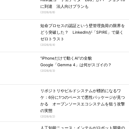
に到達 法人向けプランも
(
2026/6/8
)
短命プロセスの認証という壁管理負荷の限界を
どう突破した？ LinkedInが「SPIRE」で築く
ゼロトラスト
(
2026/6/4
)
“iPhoneだけで動くAI”の全貌
Google「Gemma 4」は何がスゴイの？
(
2026/6/3
)
リポジトリやビルドシステムが標的になるワ
ケ：6分に1つのペースで悪性パッケージが見つ
かる オープンソースエコシステムを狙う攻撃
の実態
(
2026/6/2
)
人工知能ニュース：インテルがロボット開発の