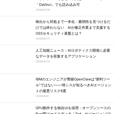
「DaVinci」でも読み込み可
(
2026/6/19
)
検出から対処まで一本化：脆弱性を見つけるだ
けでは終わらない AIが修正作業まで支援する
OSSセキュリティ基盤とは？
(
2026/6/17
)
人工知能ニュース：AIロボティクス開発に必要
なデータを収集するアプリケーション
(
2026/6/10
)
IBMのエンジニアが警鐘OpenClawは”便利ツー
ル”ではない――情シスが知るべきAIエージェン
トの最悪リスク6選
(
2026/6/9
)
GPU動作する独自UIを採用：オープンソースの
Rust製コードエディタ「Zed」がバージョン1.0