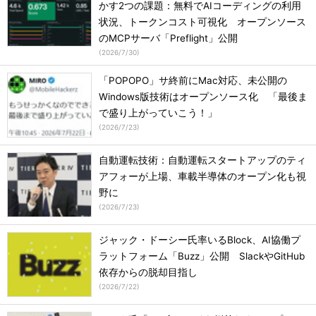
かす2つの課題：無料でAIコーディングの利用
状況、トークンコスト可視化 オープンソース
のMCPサーバ「Preflight」公開
(
2026/7/30
)
「POPOPO」サ終前にMac対応、未公開の
Windows版技術はオープンソース化 「最後ま
で盛り上がっていこう！」
(
2026/7/23
)
自動運転技術：自動運転スタートアップのティ
アフォーが上場、車載半導体のオープン化も視
野に
(
2026/7/23
)
ジャック・ドーシー氏率いるBlock、AI協働プ
ラットフォーム「Buzz」公開 SlackやGitHub
依存からの脱却目指し
(
2026/7/22
)