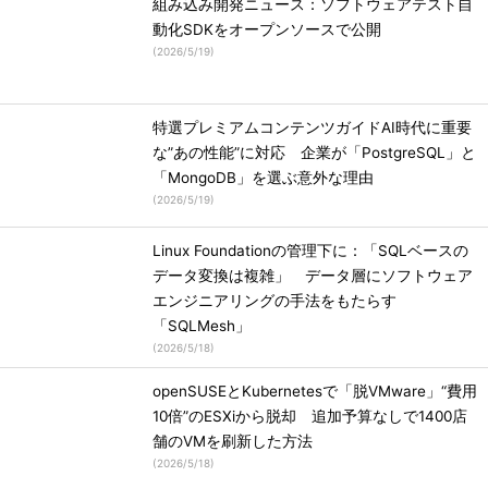
組み込み開発ニュース：ソフトウェアテスト自
動化SDKをオープンソースで公開
(
2026/5/19
)
特選プレミアムコンテンツガイドAI時代に重要
な”あの性能”に対応 企業が「PostgreSQL」と
「MongoDB」を選ぶ意外な理由
(
2026/5/19
)
Linux Foundationの管理下に：「SQLベースの
データ変換は複雑」 データ層にソフトウェア
エンジニアリングの手法をもたらす
「SQLMesh」
(
2026/5/18
)
openSUSEとKubernetesで「脱VMware」“費用
10倍”のESXiから脱却 追加予算なしで1400店
舗のVMを刷新した方法
(
2026/5/18
)