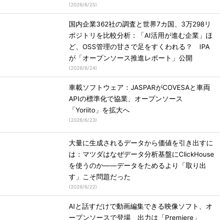
(
2026/6/25
)
国内企業362社の調査と世界7カ国、3万298リ
ポジトリを比較分析：「AI活用が進む企業」ほ
ど、OSS管理の甘さで足をすくわれる？ IPA
が「オープンソース推進レポート」公開
(
2026/6/24
)
車載ソフトウェア：JASPARがCOVESAと車両
APIの標準化で協業、オープンソース
「Yoriito」を拡大へ
(
2026/6/23
)
大量に生成されるデータから価値を引き出すに
は：マツダはなぜデータ分析基盤にClickHouse
を使うのか――データをためるより「取り出
す」こそ問題だった
(
2026/6/22
)
AIと話すだけで動画編集できる映像ソフト、オ
ープンソースで登場 出力は「Premiere」