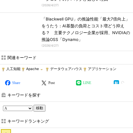
(
2026/4/27
)
「Blackwell GPU」の推論性能「最大7倍向上」
をうたう：AI基盤の負荷とコスト増どう抑え
る？ 主要テクノロジー企業が採用、NVIDIAの
推論OSS「Dynamo」
(
2026/4/27
)
関連キーワード
人工知能
Apache
データウェアハウス
アプリケーション
Share
Post
LINE
キーワードを探す
移動
キーワードランキング