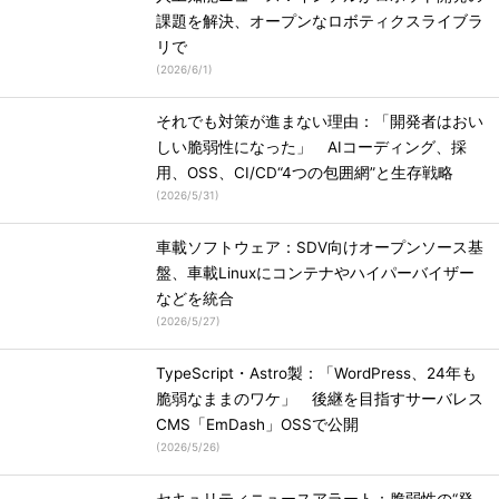
課題を解決、オープンなロボティクスライブラ
リで
(
2026/6/1
)
それでも対策が進まない理由：「開発者はおい
しい脆弱性になった」 AIコーディング、採
用、OSS、CI/CD“4つの包囲網”と生存戦略
(
2026/5/31
)
車載ソフトウェア：SDV向けオープンソース基
盤、車載Linuxにコンテナやハイパーバイザー
などを統合
(
2026/5/27
)
TypeScript・Astro製：「WordPress、24年も
脆弱なままのワケ」 後継を目指すサーバレス
CMS「EmDash」OSSで公開
(
2026/5/26
)