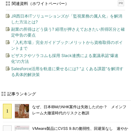
関連資料（ホワイトペーパー）
PR
JR西日本ITソリューションズが「監視業務の属人化」を解消
した方法とは?
副業の所得はどう扱う? 経理が押さえておきたい所得区分と確
定申告の要点
「入札市場」完全ガイドブック:メリットから資格取得のポイ
ントまで
ビザスクやソラコムも採用 Slack連携による稟議承認“爆速
化”の方法
Salesforce活用を軌道に乗せるには? “よくある課題”を解消す
る具体的解決策
記事ランキング
なぜ、日本IBMのNHK案件は失敗したのか？ メインフ
レーム大撤退時代のリスクと教訓
VMware製品にCVSS 9.8の脆弱性、回避策なし 速やか