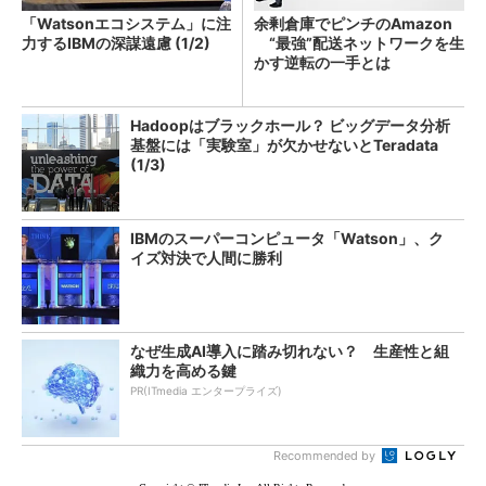
「Watsonエコシステム」に注
余剰倉庫でピンチのAmazon
力するIBMの深謀遠慮 (1/2)
“最強”配送ネットワークを生
かす逆転の一手とは
Hadoopはブラックホール？ ビッグデータ分析
基盤には「実験室」が欠かせないとTeradata
(1/3)
IBMのスーパーコンピュータ「Watson」、ク
イズ対決で人間に勝利
なぜ生成AI導入に踏み切れない？ 生産性と組
織力を高める鍵
PR(ITmedia エンタープライズ)
Recommended by