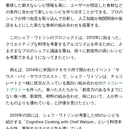
蓄積した膨大なレシピ情報を基に、ユーザーが指定した食材など
の条件に合わせて新しいレシピを作り出すことができる。プロの
シェフが持つ知見を取り込んで分析し、人工知能が相関関係や仮
説をもとにした新たな食材の組み合わせを提案する。
このシェフ・ワトソンのプロジェクトは、2012年に始まった。
クリエイティブな料理を考案するアルゴリズムを作るために、さ
まざまなプロのシェフと議論を重ね、徐々に創造性の高いレシピ
を考案できるようになってきたという。
例えば、2014年に米国のテキサス州で開かれたイベント「サ
ウス・バイ・サウスウエスト」で、シェフ・ワトソンは、チョコ
レートと一緒に枝豆が入っている面白い組み合わせの
チョコレー
トブリトー
を作った。食べた人たちから「創造力のある今までに
ない食べ物。新規性、材料の組み合わせ、味において、人が作っ
たものよりも優れている」と評価を受けたという。
2015年の頭には、シェフ・ワトソンが考案した65のレシピを
紹介する「Cognitive Cooking with Chef Watson」という料理本
を出版。重版するほどの人気を博している。