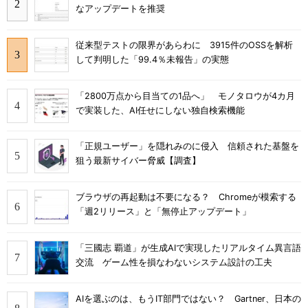
なアップデートを推奨
従来型テストの限界があらわに 3915件のOSSを解析
して判明した「99.4％未報告」の実態
「2800万点から目当ての1品へ」 モノタロウが4カ月
で実装した、AI任せにしない独自検索機能
「正規ユーザー」を隠れみのに侵入 信頼された基盤を
狙う最新サイバー脅威【調査】
ブラウザの再起動は不要になる？ Chromeが模索する
「週2リリース」と「無停止アップデート」
「三國志 覇道」が生成AIで実現したリアルタイム異言語
交流 ゲーム性を損なわないシステム設計の工夫
AIを選ぶのは、もうIT部門ではない？ Gartner、日本の