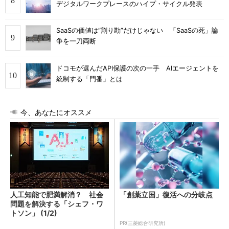
デジタルワークプレースのハイプ・サイクル発表
SaaSの価値は“割り勘”だけじゃない 「SaaSの死」論
争を一刀両断
ドコモが選んだAPI保護の次の一手 AIエージェントを
統制する「門番」とは
今、あなたにオススメ
人工知能で肥満解消？ 社会
「創薬立国」復活への分岐点
問題を解決する「シェフ・ワ
トソン」 (1/2)
PR(三菱総合研究所)