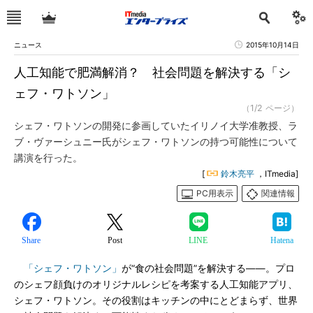
ニュース
2015年10月14日
人工知能で肥満解消？ 社会問題を解決する「シ
ェフ・ワトソン」
（1/2 ページ）
シェフ・ワトソンの開発に参画していたイリノイ大学准教授、ラ
ブ・ヴァーシュニー氏がシェフ・ワトソンの持つ可能性について
講演を行った。
[
鈴木亮平
，ITmedia]
PC用表示
関連情報
Share
Post
LINE
Hatena
「シェフ・ワトソン」
が“食の社会問題”を解決する――。プロ
のシェフ顔負けのオリジナルレシピを考案する人工知能アプリ、
シェフ・ワトソン。その役割はキッチンの中にとどまらず、世界