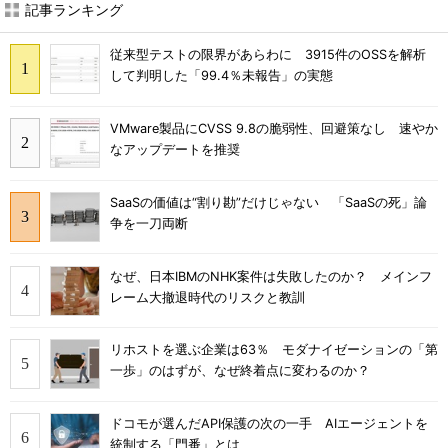
記事ランキング
従来型テストの限界があらわに 3915件のOSSを解析
して判明した「99.4％未報告」の実態
VMware製品にCVSS 9.8の脆弱性、回避策なし 速やか
なアップデートを推奨
SaaSの価値は“割り勘”だけじゃない 「SaaSの死」論
争を一刀両断
なぜ、日本IBMのNHK案件は失敗したのか？ メインフ
レーム大撤退時代のリスクと教訓
リホストを選ぶ企業は63％ モダナイゼーションの「第
一歩」のはずが、なぜ終着点に変わるのか？
ドコモが選んだAPI保護の次の一手 AIエージェントを
統制する「門番」とは