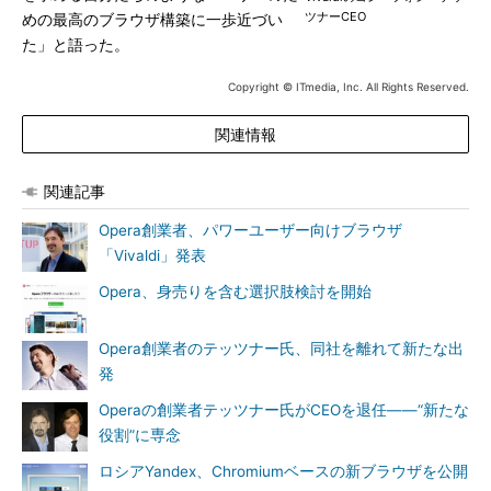
ツナーCEO
めの最高のブラウザ構築に一歩近づい
た」と語った。
Copyright © ITmedia, Inc. All Rights Reserved.
関連情報
関連記事
Opera創業者、パワーユーザー向けブラウザ
「Vivaldi」発表
Opera、身売りを含む選択肢検討を開始
Opera創業者のテッツナー氏、同社を離れて新たな出
発
Operaの創業者テッツナー氏がCEOを退任――“新たな
役割”に専念
ロシアYandex、Chromiumベースの新ブラウザを公開