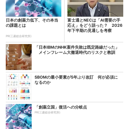
日本の創薬力低下、その本当
富士通とNECは「AI需要の手
の課題とは
応え」をどう語った？ 2026
年下半期の見通しを考察
PR(三菱総合研究所)
「日本IBMのNHK案件失敗は既定路線だった」
メインフレーム大撤退時代のリスクと教訓
SBOMの最小要素が5年ぶり改訂 何が必須に
なるのか
「創薬立国」復活への分岐点
PR(三菱総合研究所)