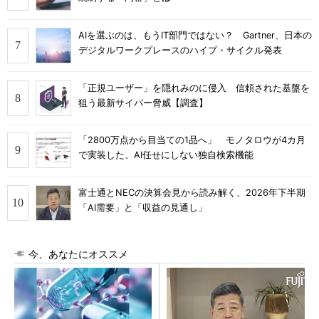
AIを選ぶのは、もうIT部門ではない？ Gartner、日本の
デジタルワークプレースのハイプ・サイクル発表
「正規ユーザー」を隠れみのに侵入 信頼された基盤を
狙う最新サイバー脅威【調査】
「2800万点から目当ての1品へ」 モノタロウが4カ月
で実装した、AI任せにしない独自検索機能
富士通とNECの決算会見から読み解く、2026年下半期
「AI需要」と「収益の見通し」
今、あなたにオススメ