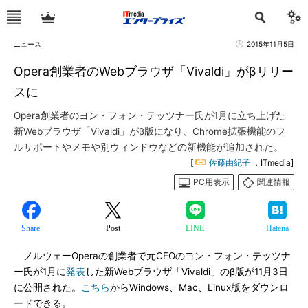
ニュース
2015年11月5日
Opera創業者のWebブラウザ「Vivaldi」がβリリー
スに
Opera創業者のヨン・フォン・テッツナー氏が1月に立ち上げた
新Webブラウザ「Vivaldi」がβ版になり、Chrome拡張機能のフ
ルサポートやメモや別ウィンドウなどの新機能が追加された。
[
佐藤由紀子
，ITmedia]
PC用表示
関連情報
Share
Post
LINE
Hatena
ノルウェーOperaの創業者で元CEOのヨン・フォン・テッツナ
ー氏が1月に
発表
した新Webブラウザ「Vivaldi」のβ版が11月3日
に公開された。
こちら
からWindows、Mac、Linux版をダウンロ
ードできる。