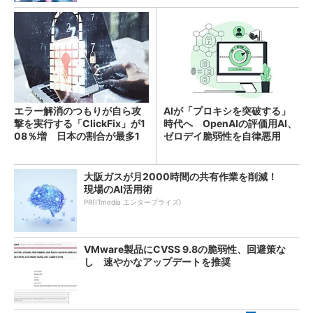
エラー解消のつもりが自ら攻
AIが「プロキシを突破する」
撃を実行する「ClickFix」が1
時代へ OpenAIの評価用AI、
08％増 日本の割合が最多1
ゼロデイ脆弱性を自律悪用
4％
大阪ガスが月2000時間の共有作業を削減！
現場のAI活用術
PR(ITmedia エンタープライズ)
VMware製品にCVSS 9.8の脆弱性、回避策な
し 速やかなアップデートを推奨