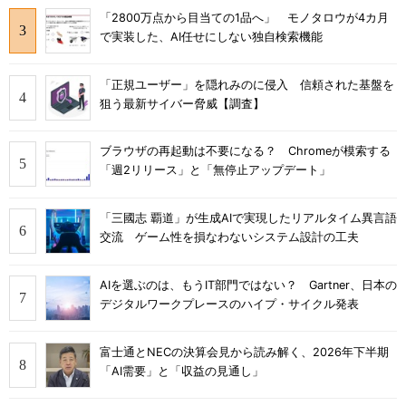
「2800万点から目当ての1品へ」 モノタロウが4カ月
で実装した、AI任せにしない独自検索機能
「正規ユーザー」を隠れみのに侵入 信頼された基盤を
狙う最新サイバー脅威【調査】
ブラウザの再起動は不要になる？ Chromeが模索する
「週2リリース」と「無停止アップデート」
「三國志 覇道」が生成AIで実現したリアルタイム異言語
交流 ゲーム性を損なわないシステム設計の工夫
AIを選ぶのは、もうIT部門ではない？ Gartner、日本の
デジタルワークプレースのハイプ・サイクル発表
富士通とNECの決算会見から読み解く、2026年下半期
「AI需要」と「収益の見通し」