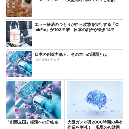
エラー解消のつもりが自ら攻撃を実行する「Cl
ickFix」が108％増 日本の割合が最多14％
日本の創薬力低下、その本当の課題とは
PR(三菱総合研究所)
「創薬立国」復活への分岐点
大阪ガスが月2000時間の共有
作業を削減！ 現場のAI活用