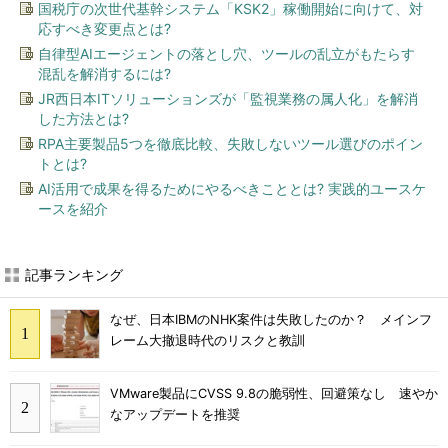
国税庁の次世代基幹システム「KSK2」稼働開始に向けて、対
応すべき変更点とは?
自律型AIエージェントの落とし穴、ツールの乱立がもたらす
混乱を解消するには?
JR西日本ITソリューションズが「監視業務の属人化」を解消
した方法とは?
RPA主要製品5つを徹底比較、失敗しないツール選びのポイン
トとは?
AI活用で成果を得るためにやるべきこととは? 実践的ユースケ
ースを紹介
記事ランキング
なぜ、日本IBMのNHK案件は失敗したのか？ メインフ
レーム大撤退時代のリスクと教訓
VMware製品にCVSS 9.8の脆弱性、回避策なし 速やか
なアップデートを推奨