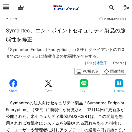
ニュース
2015年12月16日
Symantec、エンドポイントセキュリティ製品の脆
弱性を修正
「Symantec Endpoint Encryption」（SEE）クライアントの11.0
までのバージョンに情報流出の脆弱性が存在する。
[
鈴木聖子
，ITmedia]
PC用表示
関連情報
Share
Post
LINE
Hatena
Symantecの法人向けセキュリティ製品「Symantec Endpoint
Encryption」（SEE）に脆弱性が発見され、12月14日に更新版が
公開された。米セキュリティ機関のUS-CERTは、この問題を悪
用されれば攻撃者にシステムを制御される恐れもあると指摘し
て、ユーザーや管理者に対しアップデートの適用を呼び掛けてい