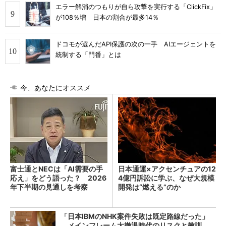
エラー解消のつもりが自ら攻撃を実行する「ClickFix」
が108％増 日本の割合が最多14％
ドコモが選んだAPI保護の次の一手 AIエージェントを
統制する「門番」とは
今、あなたにオススメ
富士通とNECは「AI需要の手
日本通運×アクセンチュアの12
応え」をどう語った？ 2026
4億円訴訟に学ぶ、なぜ大規模
年下半期の見通しを考察
開発は“燃える”のか
「日本IBMのNHK案件失敗は既定路線だった」
メインフレーム大撤退時代のリスクと教訓