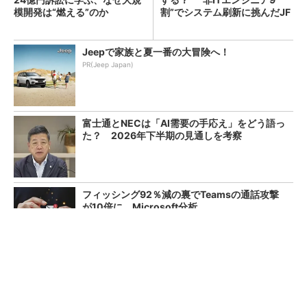
模開発は“燃える”のか
割”でシステム刷新に挑んだJF
Eスチールに学ぶ
Jeepで家族と夏一番の大冒険へ！
PR(Jeep Japan)
富士通とNECは「AI需要の手応え」をどう語っ
た？ 2026年下半期の見通しを考察
フィッシング92％減の裏でTeamsの通話攻撃
が10倍に Microsoft分析