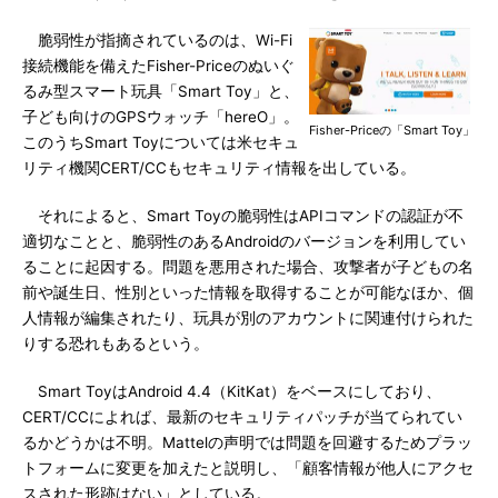
脆弱性が指摘されているのは、Wi-Fi
接続機能を備えたFisher-Priceのぬいぐ
るみ型スマート玩具「Smart Toy」と、
子ども向けのGPSウォッチ「hereO」。
Fisher-Priceの「Smart Toy」
このうちSmart Toyについては米セキュ
リティ機関CERT/CCもセキュリティ情報を出している。
それによると、Smart Toyの脆弱性はAPIコマンドの認証が不
適切なことと、脆弱性のあるAndroidのバージョンを利用してい
ることに起因する。問題を悪用された場合、攻撃者が子どもの名
前や誕生日、性別といった情報を取得することが可能なほか、個
人情報が編集されたり、玩具が別のアカウントに関連付けられた
りする恐れもあるという。
Smart ToyはAndroid 4.4（KitKat）をベースにしており、
CERT/CCによれば、最新のセキュリティパッチが当てられてい
るかどうかは不明。Mattelの声明では問題を回避するためプラッ
トフォームに変更を加えたと説明し、「顧客情報が他人にアクセ
スされた形跡はない」としている。