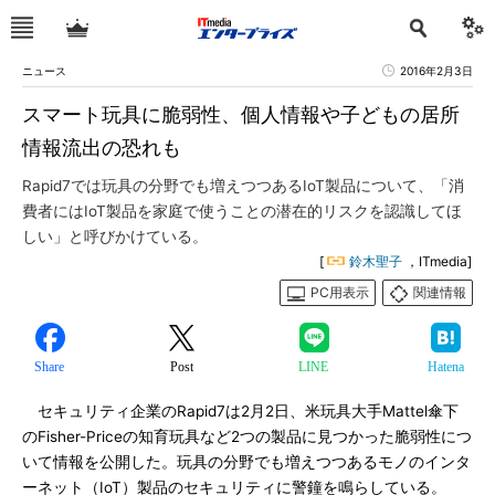
ニュース
2016年2月3日
スマート玩具に脆弱性、個人情報や子どもの居所
情報流出の恐れも
Rapid7では玩具の分野でも増えつつあるIoT製品について、「消
費者にはIoT製品を家庭で使うことの潜在的リスクを認識してほ
しい」と呼びかけている。
[
鈴木聖子
，ITmedia]
PC用表示
関連情報
Share
Post
LINE
Hatena
セキュリティ企業のRapid7は2月2日、米玩具大手Mattel傘下
のFisher-Priceの知育玩具など2つの製品に見つかった脆弱性につ
いて情報を公開した。玩具の分野でも増えつつあるモノのインタ
ーネット（IoT）製品のセキュリティに警鐘を鳴らしている。