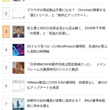
ブラウザの再起動は不要になる？ Chromeが模索する
「週2リリース」と「無停止アップデート」
富士通とNECの決算会見から読み解く、2026年下半期
「AI需要」と「収益の見通し」
25ドルで見つかったWordPressの脆弱性 生成AIが変え
た攻防の時間軸
「日本IBMのNHK案件失敗は既定路線だった」 メイン
フレーム大撤退時代のリスクと教訓
VMware製品にCVSS 9.8の脆弱性、回避策なし 速やか
なアップデートを推奨
休暇中の自社機器が攻撃に加担する？ IPAが夏季休暇
前に求める備え