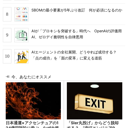
SBOMの最小要素が5年ぶり改訂 何が必須になるのか
AIが「プロキシを突破する」時代へ OpenAIの評価用
AI、ゼロデイ脆弱性を自律悪用
AIエージェントの全社展開、どうやれば成功する？
「点の成功」を「面の変革」に変える道筋
今、あなたにオススメ
日本通運×アクセンチュアの1
「SIer丸投げ」からどう脱却
24億円訴訟に学ぶ、なぜ大規
する？ “非ITエンジニア9