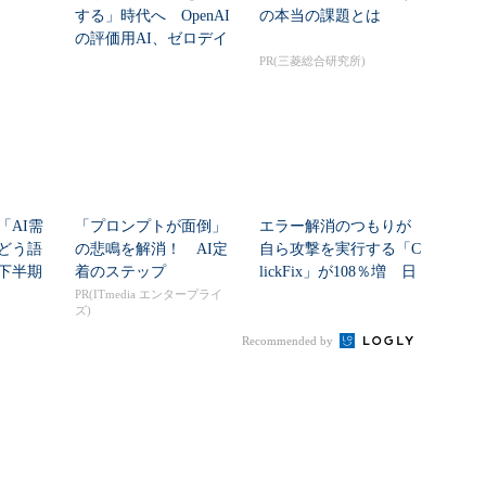
する」時代へ OpenAI
の本当の課題とは
の評価用AI、ゼロデイ
脆弱性を自...
PR(三菱総合研究所)
「AI需
「プロンプトが面倒」
エラー解消のつもりが
どう語
の悲鳴を解消！ AI定
自ら攻撃を実行する「C
年下半期
着のステップ
lickFix」が108％増 日
本の割...
PR(ITmedia エンタープライ
ズ)
Recommended by