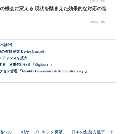
出は0件
 秘文 Device Control」
スチャンスを拡大
世代CASB 『Bitglass』」
dentity Governance & Administration』」
活への
AIが「プロキシを突破
日本の創薬力低下、そ