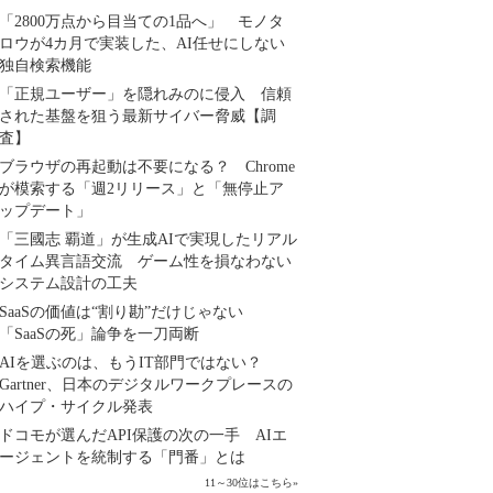
「2800万点から目当ての1品へ」 モノタ
ロウが4カ月で実装した、AI任せにしない
独自検索機能
「正規ユーザー」を隠れみのに侵入 信頼
された基盤を狙う最新サイバー脅威【調
査】
ブラウザの再起動は不要になる？ Chrome
が模索する「週2リリース」と「無停止ア
ップデート」
「三國志 覇道」が生成AIで実現したリアル
タイム異言語交流 ゲーム性を損なわない
システム設計の工夫
SaaSの価値は“割り勘”だけじゃない
「SaaSの死」論争を一刀両断
AIを選ぶのは、もうIT部門ではない？
Gartner、日本のデジタルワークプレースの
ハイプ・サイクル発表
ドコモが選んだAPI保護の次の一手 AIエ
ージェントを統制する「門番」とは
11～30位はこちら
»