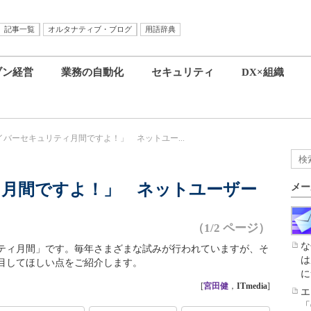
記事一覧
オルタナティブ・ブログ
用語辞典
ブン経営
業務の自動化
セキュリティ
DX×組織
イバーセキュリティ月間ですよ！」 ネットユー...
ィ月間ですよ！」 ネットユーザー
メー
（1/2 ページ）
な
リティ月間」です。毎年さまざまな試みが行われていますが、そ
は
目してほしい点をご紹介します。
に
[
宮田健
，
ITmedia
]
エ
「