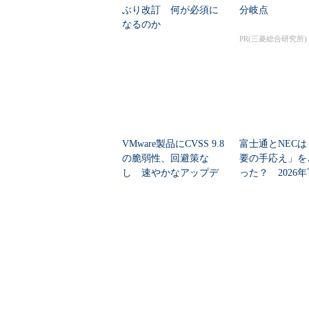
ぶり改訂 何が必須に
分岐点
なるのか
PR(三菱総合研究所)
VMware製品にCVSS 9.8
富士通とNECは
の脆弱性、回避策な
要の手応え」を
し 速やかなアップデ
った？ 2026
ートを推...
の見通しを考...