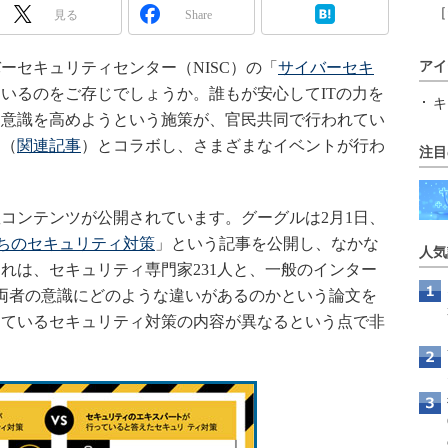
［
見る
Share
ーセキュリティセンター（NISC）の「
サイバーセキ
アイ
いるのをご存じでしょうか。誰もが安心してITの力を
キ
る意識を高めようという施策が、官民共同で行われてい
」（
関連記事
）とコラボし、さまざまなイベントが行わ
注目
コンテンツが公開されています。グーグルは2月1日、
ちのセキュリティ対策
」という記事を公開し、なかな
人気
れは、セキュリティ専門家231人と、一般のインター
、両者の意識にどのような違いがあるのかという論文を
っているセキュリティ対策の内容が異なるという点で非