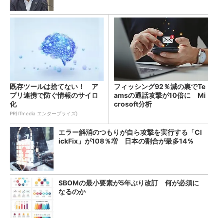
既存ツールは捨てない！ ア
フィッシング92％減の裏でTe
プリ連携で防ぐ情報のサイロ
amsの通話攻撃が10倍に Mi
化
crosoft分析
PR(ITmedia エンタープライズ)
エラー解消のつもりが自ら攻撃を実行する「Cl
ickFix」が108％増 日本の割合が最多14％
SBOMの最小要素が5年ぶり改訂 何が必須に
なるのか