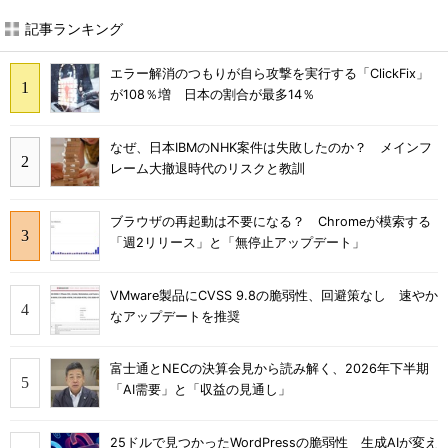
記事ランキング
エラー解消のつもりが自ら攻撃を実行する「ClickFix」
が108％増 日本の割合が最多14％
なぜ、日本IBMのNHK案件は失敗したのか？ メインフ
レーム大撤退時代のリスクと教訓
ブラウザの再起動は不要になる？ Chromeが模索する
「週2リリース」と「無停止アップデート」
VMware製品にCVSS 9.8の脆弱性、回避策なし 速やか
なアップデートを推奨
富士通とNECの決算会見から読み解く、2026年下半期
「AI需要」と「収益の見通し」
25ドルで見つかったWordPressの脆弱性 生成AIが変え