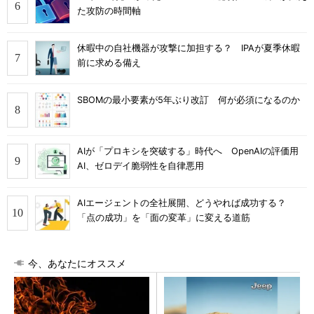
た攻防の時間軸
休暇中の自社機器が攻撃に加担する？ IPAが夏季休暇
前に求める備え
SBOMの最小要素が5年ぶり改訂 何が必須になるのか
AIが「プロキシを突破する」時代へ OpenAIの評価用
AI、ゼロデイ脆弱性を自律悪用
AIエージェントの全社展開、どうやれば成功する？
「点の成功」を「面の変革」に変える道筋
今、あなたにオススメ