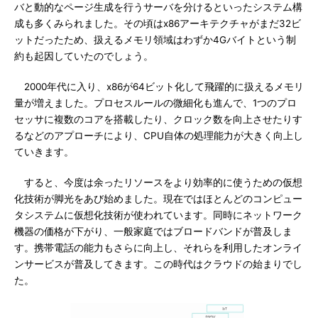
バと動的なページ生成を行うサーバを分けるといったシステム構
成も多くみられました。その頃はx86アーキテクチャがまだ32ビ
ットだったため、扱えるメモリ領域はわずか4Gバイトという制
約も起因していたのでしょう。
2000年代に入り、x86が64ビット化して飛躍的に扱えるメモリ
量が増えました。プロセスルールの微細化も進んで、1つのプロ
セッサに複数のコアを搭載したり、クロック数を向上させたりす
るなどのアプローチにより、CPU自体の処理能力が大きく向上し
ていきます。
すると、今度は余ったリソースをより効率的に使うための仮想
化技術が脚光をあび始めました。現在ではほとんどのコンピュー
タシステムに仮想化技術が使われています。同時にネットワーク
機器の価格が下がり、一般家庭ではブロードバンドが普及しま
す。携帯電話の能力もさらに向上し、それらを利用したオンライ
ンサービスが普及してきます。この時代はクラウドの始まりでし
た。