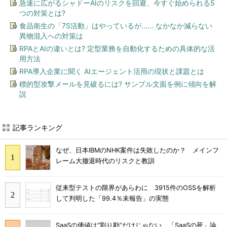
急速に広がるシャドーAIのリスクを回避、今すぐ始められる5
つの対策とは?
食品衛生の「7S活動」はやっているが...... なかなか減らない
異物混入への対策は
RPAとAIの違いとは? 定型業務を自動化するための具体的な活
用方法
RPA導入企業に聞く AIエージェント活用の現状と課題とは
標的型攻撃メールを見破るには? サンプル文面を例に傾向を解
説
記事ランキング
なぜ、日本IBMのNHK案件は失敗したのか？ メインフ
レーム大撤退時代のリスクと教訓
従来型テストの限界があらわに 3915件のOSSを解析
して判明した「99.4％未報告」の実態
SaaSの価値は“割り勘”だけじゃない 「SaaSの死」論