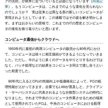
アの法則」が限界に近づいていると話題になっています（
関連記
事
）。もうコンピュータは、これまでのような進化を見られない
のでしょうか？ 実は従来とは異なる形の新しいコンピュータが
実現されようとしています。この連載ではその姿を解き明かしま
す。まずはおさらいの意味で、これまでのITの歴史とコンピュー
タの進化を振り返りたいと思います。
コンピュータ通信からクラウドへ
1950年代に最初の商用コンピュータの販売から80年代にかけ
て、コンピュータは徐々に相互接続ができるようになっていきま
した。ただし、今のように多くのデータをやりとりするわけでは
なく、バッチ処理などの結果をコンピュータ同士で渡し合うとい
った程度でした。
90年代に入るとCPUの性能向上や低価格化によって、PCの処
理性能が上がってきます。企業でもLANが普及しと、クライアン
ト・サーバシステムに代表されるような分散型システムの時代に
なりました。それまで中央のコンピュータ作業させるための端末
として使用されていたPCは、中央のコンピュータにおける処理