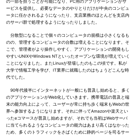
の一部を担うことが可能になり、PC用のアプリケーションがサ
ービスを提供し、必要なデータのやりとりだけが中央のコンピュ
ータに任かされるようになったり、支店業務のほとんどを支店内
のサーバ群で処理するようになったりしました。
分散型になることで個々のコンピュータの規模は小さくなるも
のの、管理するコンピュータの台数は増えることになります。そ
こで、管理者がより操作しやすく、アプリケーションの開発もし
やすいUNIXやWindows NTといったオープンな環境が増えていく
ことになりました。またLinuxが登場したのもこの頃です。私が
大学で情報工学を学び、IT業界に就職したのはちょうどこんな時
代でした。
90年代後半にインターネットが一般にも普及し始めると、多く
のアプリケーションがWeb化していきます。携帯電話の普及と端
末の能力向上によって、ユーザーが常に持ち歩く端末もWebの世
界へ参加するようになります。それに伴ってAmazonや楽天とい
ったeコマースが普及し始めますが、それでも当初はWebサーバ
に当てられるようなコンピュータの能力はあまり高くはなかった
ため、多くのトラフィックをさばくために静的ページを司るサー