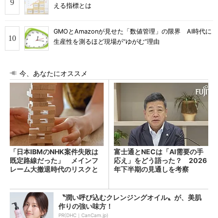
える指標とは
GMOとAmazonが見せた「数値管理」の限界 AI時代に
生産性を測るほど現場が“ゆがむ”理由
今、あなたにオススメ
「日本IBMのNHK案件失敗は
富士通とNECは「AI需要の手
既定路線だった」 メインフ
応え」をどう語った？ 2026
レーム大撤退時代のリスクと
年下半期の見通しを考察
教訓
〝潤い呼び込むクレンジングオイル〟が、美肌
作りの強い味方！
PR(DHC｜CanCam.jp)