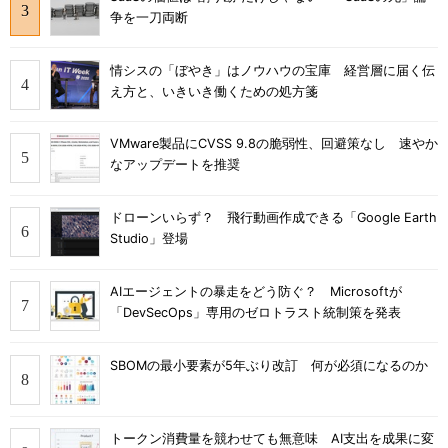
争を一刀両断
情シスの「ぼやき」はノウハウの宝庫 経営層に届く伝
え方と、いきいき働くための処方箋
VMware製品にCVSS 9.8の脆弱性、回避策なし 速やか
なアップデートを推奨
ドローンいらず？ 飛行動画作成できる「Google Earth
Studio」登場
AIエージェントの暴走をどう防ぐ？ Microsoftが
「DevSecOps」専用のゼロトラスト統制策を発表
SBOMの最小要素が5年ぶり改訂 何が必須になるのか
トークン消費量を競わせても無意味 AI支出を成果に変