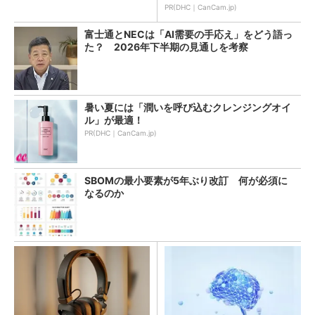
教訓
PR(DHC｜CanCam.jp)
富士通とNECは「AI需要の手応え」をどう語っ
た？ 2026年下半期の見通しを考察
暑い夏には「潤いを呼び込むクレンジングオイ
ル」が最適！
PR(DHC｜CanCam.jp)
SBOMの最小要素が5年ぶり改訂 何が必須に
なるのか