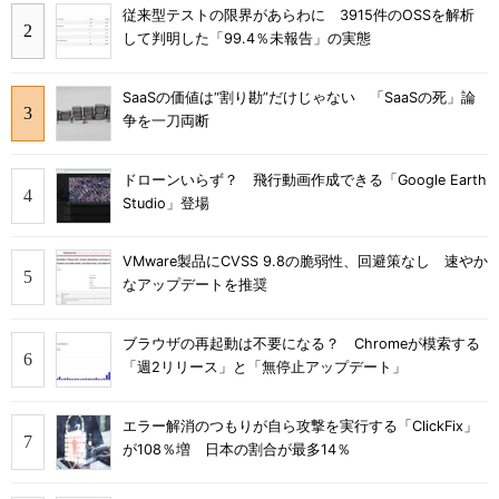
従来型テストの限界があらわに 3915件のOSSを解析
して判明した「99.4％未報告」の実態
SaaSの価値は“割り勘”だけじゃない 「SaaSの死」論
争を一刀両断
ドローンいらず？ 飛行動画作成できる「Google Earth
Studio」登場
VMware製品にCVSS 9.8の脆弱性、回避策なし 速やか
なアップデートを推奨
ブラウザの再起動は不要になる？ Chromeが模索する
「週2リリース」と「無停止アップデート」
エラー解消のつもりが自ら攻撃を実行する「ClickFix」
が108％増 日本の割合が最多14％