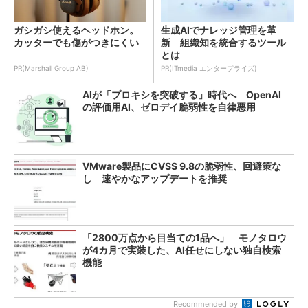
ガシガシ使えるヘッドホン。
生成AIでナレッジ管理を革
カッターでも傷がつきにくい
新 組織知を統合するツール
とは
PR(Marshall Group AB)
PR(ITmedia エンタープライズ)
AIが「プロキシを突破する」時代へ OpenAI
の評価用AI、ゼロデイ脆弱性を自律悪用
VMware製品にCVSS 9.8の脆弱性、回避策な
し 速やかなアップデートを推奨
「2800万点から目当ての1品へ」 モノタロウ
が4カ月で実装した、AI任せにしない独自検索
機能
Recommended by