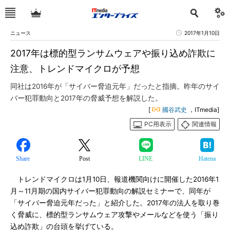
ニュース
2017年1月10日
2017年は標的型ランサムウェアや振り込め詐欺に
注意、トレンドマイクロが予想
同社は2016年が「サイバー脅迫元年」だったと指摘。昨年のサイ
バー犯罪動向と2017年の脅威予想を解説した。
[
國谷武史
，ITmedia]
PC用表示
関連情報
Share
Post
LINE
Hatena
トレンドマイクロは1月10日、報道機関向けに開催した2016年1
月～11月期の国内サイバー犯罪動向の解説セミナーで、同年が
「サイバー脅迫元年だった」と紹介した。2017年の法人を取り巻
く脅威に、標的型ランサムウェア攻撃やメールなどを使う「振り
込め詐欺」の台頭を挙げている。