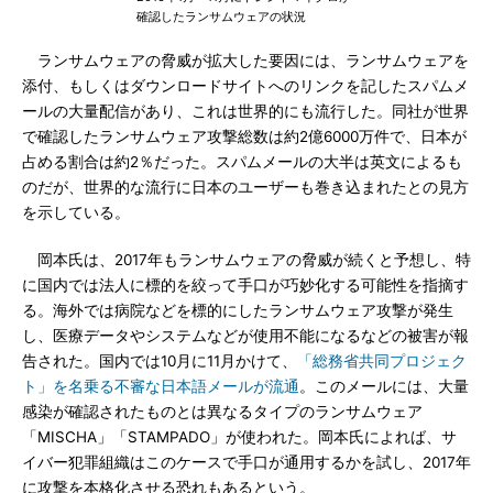
確認したランサムウェアの状況
ランサムウェアの脅威が拡大した要因には、ランサムウェアを
添付、もしくはダウンロードサイトへのリンクを記したスパムメ
ールの大量配信があり、これは世界的にも流行した。同社が世界
で確認したランサムウェア攻撃総数は約2億6000万件で、日本が
占める割合は約2％だった。スパムメールの大半は英文によるも
のだが、世界的な流行に日本のユーザーも巻き込まれたとの見方
を示している。
岡本氏は、2017年もランサムウェアの脅威が続くと予想し、特
に国内では法人に標的を絞って手口が巧妙化する可能性を指摘す
る。海外では病院などを標的にしたランサムウェア攻撃が発生
し、医療データやシステムなどが使用不能になるなどの被害が報
告された。国内では10月に11月かけて、
「総務省共同プロジェク
ト」を名乗る不審な日本語メールが流通
。このメールには、大量
感染が確認されたものとは異なるタイプのランサムウェア
「MISCHA」「STAMPADO」が使われた。岡本氏によれば、サ
イバー犯罪組織はこのケースで手口が通用するかを試し、2017年
に攻撃を本格化させる恐れもあるという。