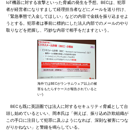
IoT機器に対する攻撃といった脅威の発生を予想。BECは、犯罪
者が経営者になりすまして経理担当者などにメールを送り付け、
「緊急事態で入金してほしい」などの内容で金銭を振り込ませよ
うとする。犯罪者は事前に標的にした法人内部でのメールのやり
取りなどを把握し、巧妙な内容で相手をだますという。
海外ではBECがランサムウェア以上の被
害をもたらすケースが報告されていると
いう
BECも既に英語圏では法人に対するセキュリティ脅威として台
頭し始めているといい、岡本氏は「例えば、振り込め詐欺組織が
この手口に注目して犯罪に及ぶようになれば、深刻な被害につな
がりかねない」と警鐘を鳴らしている。