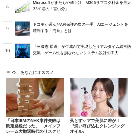
Microsoftがまたもや値上げ M365サブスク料金を最大
33％増の「言い分」
ドコモが選んだAPI保護の次の一手 AIエージェントを
統制する「門番」とは
「三國志 覇道」が生成AIで実現したリアルタイム異言語
交流 ゲーム性を損なわないシステム設計の工夫
今、あなたにオススメ
「日本IBMのNHK案件失敗は
落とすケアで美肌に差が！
既定路線だった」 メインフ
〝潤い呼び込むクレンジング
レーム大撤退時代のリスクと
オイル〟