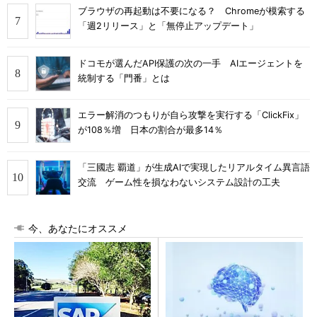
ブラウザの再起動は不要になる？ Chromeが模索する
「週2リリース」と「無停止アップデート」
ドコモが選んだAPI保護の次の一手 AIエージェントを
統制する「門番」とは
エラー解消のつもりが自ら攻撃を実行する「ClickFix」
が108％増 日本の割合が最多14％
「三國志 覇道」が生成AIで実現したリアルタイム異言語
交流 ゲーム性を損なわないシステム設計の工夫
今、あなたにオススメ