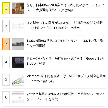
なぜ、日本IBMのNHK案件は失敗したのか？ メインフ
レーム大撤退時代のリスクと教訓
従来型テストの限界があらわに 3915件のOSSを解析
して判明した「99.4％未報告」の実態
SaaSの価値は“割り勘”だけじゃない 「SaaSの死」論
争を一刀両断
ドローンいらず？ 飛行動画作成できる「Google Earth
Studio」登場
Microsoftがまたもや値上げ M365サブスク料金を最大
33％増の「言い分」
VMware製品にCVSS 9.8の脆弱性、回避策なし 速やか
なアップデートを推奨