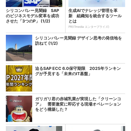
シリコンバレー見聞録 SAP
生成AIでナレッジ管理を革
のビジネスモデル変革を成功
新 組織知を統合するツール
させた「3つのP」 (1/2)
とは
PR(ITmedia エンタープライズ)
シリコンバレー見聞録 デザイン思考の発信地を
訪ねて (1/2)
迫るSAP ECC 6.0保守期限 2025年ランキン
グが予見する「未来のIT基盤」
ガリガリ君の赤城乳業が実現した「クリーンコ
ア」 需要激変に即応する現場オペレーション
をどう構築した？