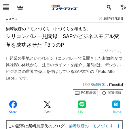
ニュース
2017年1月21日
柴崎辰彦の「モノづくりコトづくりを考える」
シリコンバレー見聞録 SAPのビジネスモデル変
革を成功させた「3つのP」
（1/2 ページ）
IT起業の聖地といわれるシリコンバレーで見聞きした刺激的かつ
興味深い体験から、注目のポイントを紹介。第5回は、デジタル
ビジネスの世界で売上を伸ばしているSAP本社の「Palo Alto
Labs」です。
[
柴崎辰彦
，ITmedia]
PC用表示
関連情報
Share
Post
LINE
Hatena
この記事は柴崎辰彦氏のブログ「
柴崎辰彦の「モノづくりコト