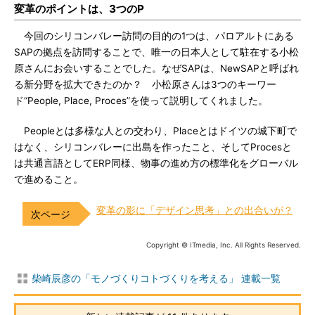
変革のポイントは、3つのP
今回のシリコンバレー訪問の目的の1つは、パロアルトにある
SAPの拠点を訪問することで、唯一の日本人として駐在する小松
原さんにお会いすることでした。なぜSAPは、NewSAPと呼ばれ
る新分野を拡大できたのか？ 小松原さんは3つのキーワー
ド“People, Place, Proces”を使って説明してくれました。
Peopleとは多様な人との交わり、Placeとはドイツの城下町で
はなく、シリコンバレーに出島を作ったこと、そしてProcesと
は共通言語としてERP同様、物事の進め方の標準化をグローバル
で進めること。
変革の影に「デザイン思考」との出合いが？
Copyright © ITmedia, Inc. All Rights Reserved.
柴崎辰彦の「モノづくりコトづくりを考える」 連載一覧