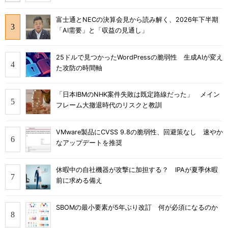
富士通とNECの決算会見から読み解く、2026年下半期
「AI需要」と「収益の見通し」
25ドルで見つかったWordPressの脆弱性 生成AIが変え
た攻防の時間軸
「日本IBMのNHK案件失敗は既定路線だった」 メイン
フレーム大撤退時代のリスクと教訓
VMware製品にCVSS 9.8の脆弱性、回避策なし 速やか
なアップデートを推奨
休暇中の自社機器が攻撃に加担する？ IPAが夏季休暇
前に求める備え
SBOMの最小要素が5年ぶり改訂 何が必須になるのか