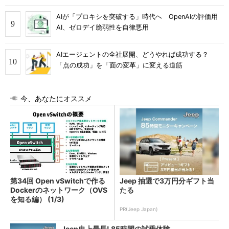
AIが「プロキシを突破する」時代へ OpenAIの評価用
AI、ゼロデイ脆弱性を自律悪用
AIエージェントの全社展開、どうやれば成功する？
「点の成功」を「面の変革」に変える道筋
今、あなたにオススメ
第34回 Open vSwitchで作る
Jeep 抽選で3万円分ギフト当
Dockerのネットワーク（OVS
たる
を知る編） (1/3)
PR(Jeep Japan)
Jeep史上最長! 85時間の試乗体験