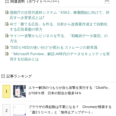
関連資料（ホワイトペーパー）
PR
国税庁の次世代基幹システム「KSK2」稼働開始に向けて、対
応すべき変更点とは?
AIで「勝てる広告」を作る、分析から改善案作成まで自動化
する広告基盤の実力
サイバー攻撃からビジネスを守る、「戦略的データ復旧」の
方法
“SSDとHDDの使い分け”が変わる ストレージの新常識
「Microsoft Purview」解説:AI時代のデータセキュリティを実
現する仕組みとは
記事ランキング
エラー解消のつもりが自ら攻撃を実行する「ClickFix」
が108％増 日本の割合が最多14％
ブラウザの再起動は不要になる？ Chromeが模索する
「週2リリース」と「無停止アップデート」