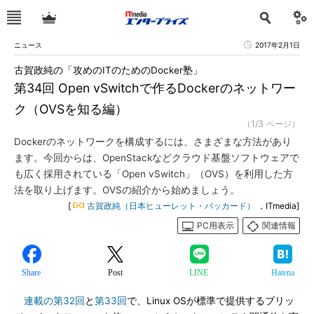
ニュース
2017年2月1日
古賀政純の「攻めのITのためのDocker塾」
第34回 Open vSwitchで作るDockerのネットワー
ク（OVSを知る編）
（1/3 ページ）
Dockerのネットワークを構成するには、さまざまな方法があり
ます。今回からは、OpenStackなどクラウド基盤ソフトウェアで
も広く採用されている「Open vSwitch」（OVS）を利用した方
法を取り上げます。OVSの紹介から始めましょう。
[
古賀政純（日本ヒューレット・パッカード）
，ITmedia]
PC用表示
関連情報
Share
Post
LINE
Hatena
連載の第32回
と
第33回
で、Linux OSが標準で提供するブリッ