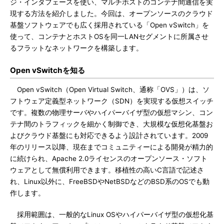
ジ・インタフェースを使い、マルチホストのコンテナ間通信を実
現する方法を紹介しました。今回は、オープンソースのクラウド
基盤ソフトウェアでも広く採用されている「Open vSwitch」を
使って、コンテナとホストOSを同一LANセグメントに所属させ
るフラットなネットワークを構築します。
Open vSwitchを知る
Open vSwitch（Open Virtual Switch、通称「OVS」）は、ソ
フトウェア定義型ネットワーク（SDN）を実現する仮想スイッチ
です。複数の物理サーバやハイパーバイザ型の仮想マシン、コン
テナ間のトラフィックを細かく制御でき、大規模な仮想化基盤お
よびクラウド基盤にも対応できるよう設計されています。2009
年のリリース以降、現在までコミュニティーによる開発が精力的
に続けられ、Apache 2.0ライセンスのオープンソース・ソフト
ウェアとして無償利用できます。移植性の高いC言語で記述さ
れ、Linux以外に、FreeBSDやNetBSDなどのBSD系のOSでも動
作します。
採用範囲は、一般的なLinux OSやハイパーバイザ型の仮想化基