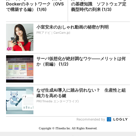
Dockerのネットワーク（OVS
の基礎知識 ソフトウェア定
で構築する編） (1/6)
義型時代の到来 (1/3)
小室安未のおしゃれ動画の秘密が判明
PR(アドビ｜CanCam.jp)
サーバ仮想化が絶好調なワケ――メリットは何
か（前編） (1/2)
なぜ生成AI導入に踏み切れない？ 生産性と組
織力を高める鍵
PR(ITmedia エンタープライズ)
Recommended by
Copyright © ITmedia Inc. All Rights Reserved.