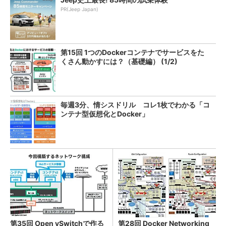
PR(Jeep Japan)
第15回 1つのDockerコンテナでサービスをた
くさん動かすには？（基礎編） (1/2)
毎週3分、情シスドリル コレ1枚でわかる「コ
ンテナ型仮想化とDocker」
第35回 Open vSwitchで作る
第28回 Docker Networking