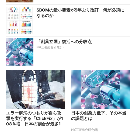
SBOMの最小要素が5年ぶり改訂 何が必須に
なるのか
「創薬立国」復活への分岐点
PR(三菱総合研究所)
エラー解消のつもりが自ら攻
日本の創薬力低下、その本当
撃を実行する「ClickFix」が1
の課題とは
08％増 日本の割合が最多1
4％
PR(三菱総合研究所)