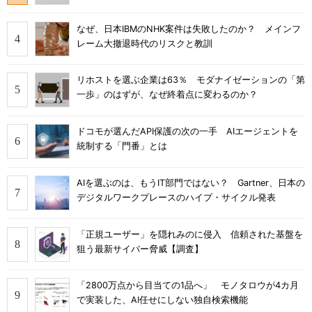
なぜ、日本IBMのNHK案件は失敗したのか？ メインフ
レーム大撤退時代のリスクと教訓
リホストを選ぶ企業は63％ モダナイゼーションの「第
一歩」のはずが、なぜ終着点に変わるのか？
ドコモが選んだAPI保護の次の一手 AIエージェントを
統制する「門番」とは
AIを選ぶのは、もうIT部門ではない？ Gartner、日本の
デジタルワークプレースのハイプ・サイクル発表
「正規ユーザー」を隠れみのに侵入 信頼された基盤を
狙う最新サイバー脅威【調査】
「2800万点から目当ての1品へ」 モノタロウが4カ月
で実装した、AI任せにしない独自検索機能