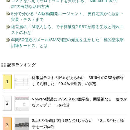
コストを抑えてゼロトラストを実現する、“Microsoft 製品
群”の有効な活用方法
5分で分かる「AI駆動開発エージェント」 要件定義から設計・
実装・テストまで
経営層の「AI導入しろ」で予算破綻? 95%が陥る失敗と隠れコ
ストのわな
年間50億通のメール/SMS判定の知見を生かした「標的型攻撃
訓練サービス」とは
記事ランキング
従来型テストの限界があらわに 3915件のOSSを解析
して判明した「99.4％未報告」の実態
VMware製品にCVSS 9.8の脆弱性、回避策なし 速やか
なアップデートを推奨
SaaSの価値は“割り勘”だけじゃない 「SaaSの死」論
争を一刀両断