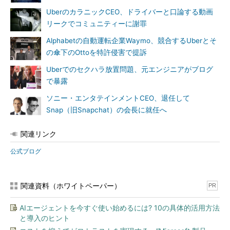
UberのカラニックCEO、ドライバーと口論する動画
リークでコミュニティーに謝罪
Alphabetの自動運転企業Waymo、競合するUberとそ
の傘下のOttoを特許侵害で提訴
Uberでのセクハラ放置問題、元エンジニアがブログ
で暴露
ソニー・エンタテインメントCEO、退任して
Snap（旧Snapchat）の会長に就任へ
関連リンク
公式ブログ
関連資料（ホワイトペーパー）
PR
AIエージェントを今すぐ使い始めるには? 10の具体的活用方法
と導入のヒント