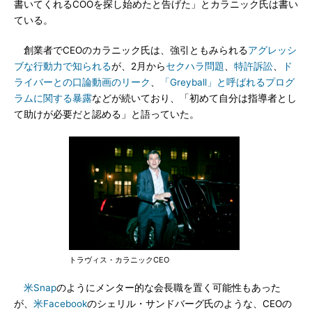
書いてくれるCOOを探し始めたと告げた」とカラニック氏は書い
ている。
創業者でCEOのカラニック氏は、強引ともみられる
アグレッシ
ブな行動力で知られる
が、2月から
セクハラ問題
、
特許訴訟
、
ド
ライバーとの口論動画のリーク
、
「Greyball」と呼ばれるプログ
ラムに関する暴露
などが続いており、「初めて自分は指導者とし
て助けが必要だと認める」と語っていた。
トラヴィス・カラニックCEO
米Snap
のようにメンター的な会長職を置く可能性もあった
が、
米Facebook
のシェリル・サンドバーグ氏のような、CEOの