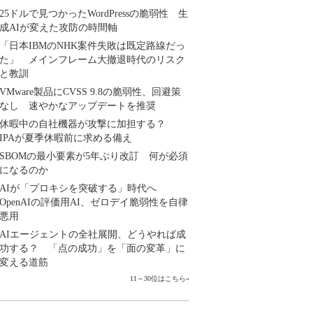
25ドルで見つかったWordPressの脆弱性 生
成AIが変えた攻防の時間軸
「日本IBMのNHK案件失敗は既定路線だっ
た」 メインフレーム大撤退時代のリスク
と教訓
VMware製品にCVSS 9.8の脆弱性、回避策
なし 速やかなアップデートを推奨
休暇中の自社機器が攻撃に加担する？
IPAが夏季休暇前に求める備え
SBOMの最小要素が5年ぶり改訂 何が必須
になるのか
AIが「プロキシを突破する」時代へ
OpenAIの評価用AI、ゼロデイ脆弱性を自律
悪用
AIエージェントの全社展開、どうやれば成
功する？ 「点の成功」を「面の変革」に
変える道筋
11～30位はこちら
»