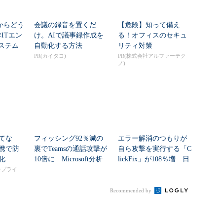
」からどう
会議の録音を置くだ
【危険】知って備え
ITエン
け。AIで議事録作成を
る！オフィスのセキュ
システム
自動化する方法
リティ対策
PR(カイタヨ)
PR(株式会社アルファーテク
ノ)
てな
フィッシング92％減の
エラー解消のつもりが
携で防
裏でTeamsの通話攻撃が
自ら攻撃を実行する「C
化
10倍に Microsoft分析
lickFix」が108％増 日
本の割...
タープライ
Recommended by