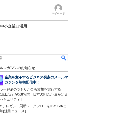
マイページ
中小企業IT活用
ルマガジンのお知らせ
企業を変革するビジネス視点のメールマ
ガジンを毎朝配信中!!
ラー解消のつもりが自ら攻撃を実行する
ClickFix」が108％増 日本の割合が 最多14％
セキュリティ］
BM、レガシー刷新ワークフローをIBM Bobに
加[注目ニュース]