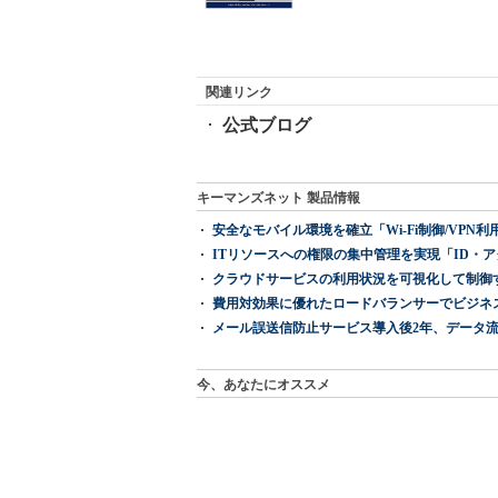
関連リンク
公式ブログ
キーマンズネット 製品情報
安全なモバイル環境を確立「Wi-Fi制御/VPN利用の強制
ITリソースへの権限の集中管理を実現「ID・アクセス管理 『I
クラウドサービスの利用状況を可視化して制御する「次
費用対効果に優れたロードバランサーでビジネ
メール誤送信防止サービス導入後2年、データ流
今、あなたにオススメ