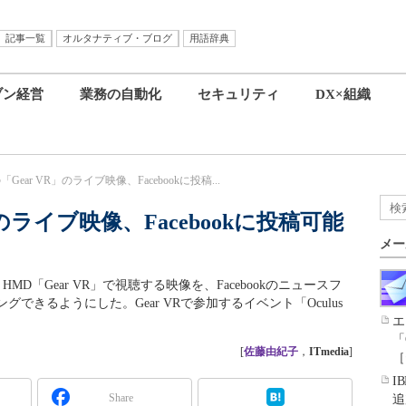
記事一覧
オルタナティブ・ブログ
用語辞典
ブン経営
業務の自動化
セキュリティ
DX×組織
の「Gear VR」のライブ映像、Facebookに投稿...
R」のライブ映像、Facebookに投稿可能
メー
gのVR HMD「Gear VR」で視聴する映像を、Facebookのニュースフ
きるようにした。Gear VRで参加するイベント「Oculus
エ
「
[
佐藤由紀子
，
ITmedia
]
［
I
Share
追