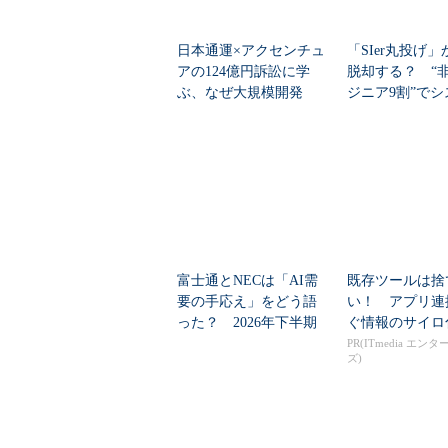
日本通運×アクセンチュ
「SIer丸投げ
アの124億円訴訟に学
脱却する？ “非
ぶ、なぜ大規模開発
ジニア9割”で
は“燃える”のか
刷新に挑...
富士通とNECは「AI需
既存ツールは捨
要の手応え」をどう語
い！ アプリ連
った？ 2026年下半期
ぐ情報のサイロ
の見通しを考...
PR(ITmedia エン
ズ)