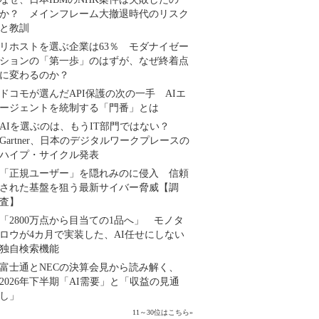
か？ メインフレーム大撤退時代のリスク
と教訓
リホストを選ぶ企業は63％ モダナイゼー
ションの「第一歩」のはずが、なぜ終着点
に変わるのか？
ドコモが選んだAPI保護の次の一手 AIエ
ージェントを統制する「門番」とは
AIを選ぶのは、もうIT部門ではない？
Gartner、日本のデジタルワークプレースの
ハイプ・サイクル発表
「正規ユーザー」を隠れみのに侵入 信頼
された基盤を狙う最新サイバー脅威【調
査】
「2800万点から目当ての1品へ」 モノタ
ロウが4カ月で実装した、AI任せにしない
独自検索機能
富士通とNECの決算会見から読み解く、
2026年下半期「AI需要」と「収益の見通
し」
11～30位はこちら
»