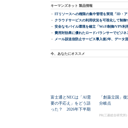
キーマンズネット 製品情報
ITリソースへの権限の集中管理を実現「ID・アクセス管理 『I
クラウドサービスの利用状況を可視化して制御する「次
安全なモバイル環境を確立「Wi-Fi制御/VPN利用の強制
費用対効果に優れたロードバランサーでビジネ
メール誤送信防止サービス導入後2年、データ流
今、あなたにオススメ
富士通とNECは「AI需
「創薬立国」復
要の手応え」をどう語
分岐点
った？ 2026年下半期
の見通しを考...
PR(三菱総合研究所)