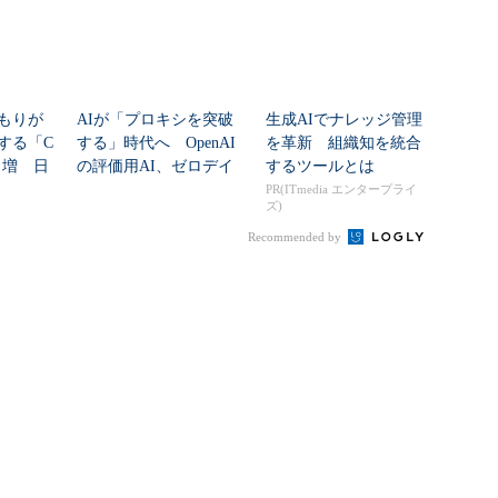
もりが
AIが「プロキシを突破
生成AIでナレッジ管理
する「C
する」時代へ OpenAI
を革新 組織知を統合
8％増 日
の評価用AI、ゼロデイ
するツールとは
脆弱性を自...
PR(ITmedia エンタープライ
ズ)
Recommended by