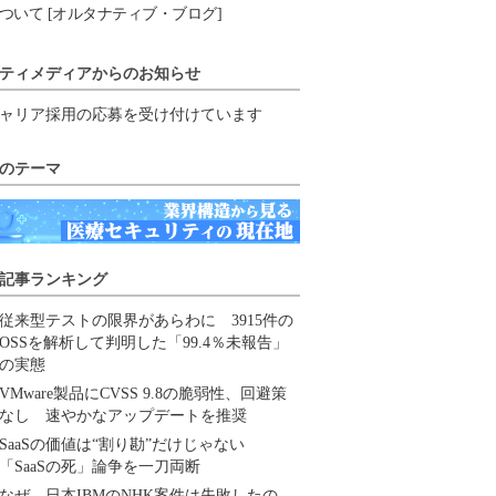
ついて [オルタナティブ・ブログ]
ティメディアからのお知らせ
ャリア採用の応募を受け付けています
のテーマ
記事ランキング
従来型テストの限界があらわに 3915件の
OSSを解析して判明した「99.4％未報告」
の実態
VMware製品にCVSS 9.8の脆弱性、回避策
なし 速やかなアップデートを推奨
SaaSの価値は“割り勘”だけじゃない
「SaaSの死」論争を一刀両断
なぜ、日本IBMのNHK案件は失敗したの