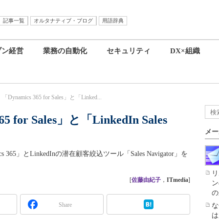
記事一覧
オルタナティブ・ブログ
用語辞典
ブン経営
業務の自動化
セキュリティ
DX×組織
、「Dynamics 365 for Sales」と「Linked...
5 for Sales」と「LinkedIn Sales
メー
s 365」とLinkedInの潜在顧客絞込ツール「Sales Navigator」を
リ
[
佐藤由紀子
，
ITmedia
]
ン
の
Share
な
は