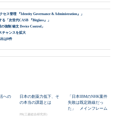
dentity Governance & Administration』」
世代CASB 『Bitglass』」
 秘文 Device Control」
スチャンスを拡大
出は0件
活への
日本の創薬力低下、そ
「日本IBMのNHK案件
の本当の課題とは
失敗は既定路線だっ
た」 メインフレーム
大撤退時代のリスク...
PR(三菱総合研究所)