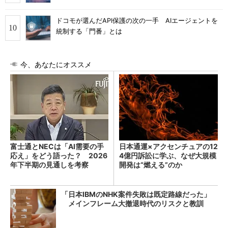
ドコモが選んだAPI保護の次の一手 AIエージェントを
統制する「門番」とは
今、あなたにオススメ
富士通とNECは「AI需要の手
日本通運×アクセンチュアの12
応え」をどう語った？ 2026
4億円訴訟に学ぶ、なぜ大規模
年下半期の見通しを考察
開発は“燃える”のか
「日本IBMのNHK案件失敗は既定路線だった」
メインフレーム大撤退時代のリスクと教訓