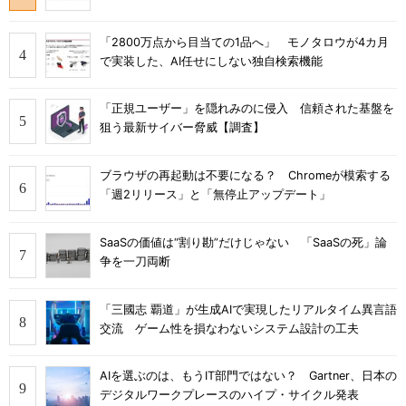
「2800万点から目当ての1品へ」 モノタロウが4カ月
で実装した、AI任せにしない独自検索機能
「正規ユーザー」を隠れみのに侵入 信頼された基盤を
狙う最新サイバー脅威【調査】
ブラウザの再起動は不要になる？ Chromeが模索する
「週2リリース」と「無停止アップデート」
SaaSの価値は“割り勘”だけじゃない 「SaaSの死」論
争を一刀両断
「三國志 覇道」が生成AIで実現したリアルタイム異言語
交流 ゲーム性を損なわないシステム設計の工夫
AIを選ぶのは、もうIT部門ではない？ Gartner、日本の
デジタルワークプレースのハイプ・サイクル発表