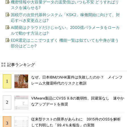
機密情報や大容量データの送受信はいつも不安 どうすればリ
スクを減らせる?
国税庁の次世代基幹システム「KSK2」稼働開始に向けて、対
応すべき変更点とは?
AI開発はクラウドだけじゃない、2000億パラメータをローカ
ルで動かす方法とは?
EDR選定はここでつまずく 機能一覧は似ていても中身が違う
部分はどこか?
記事ランキング
なぜ、日本IBMのNHK案件は失敗したのか？ メインフ
レーム大撤退時代のリスクと教訓
VMware製品にCVSS 9.8の脆弱性、回避策なし 速やか
なアップデートを推奨
従来型テストの限界があらわに 3915件のOSSを解析
して判明した「99.4％未報告」の実態