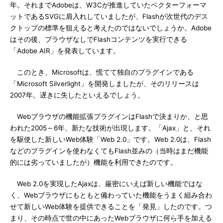
年。それまでAdobeは、W3Cが推進していたベクターフォーマ
ットであるSVGに肩入れしていましたが、Flashが次世代のデス
クトップの標準を狙えると考えたのではないでしょうか。Adobe
はその後、ブラウザなしでFlashコンテンツを実行できる
「Adobe AIR」を発表しています。
このとき、Microsoftは、慌てて独自のプラグインである
「Microsoft Silverlight」を開発しましたが、そのリリースは
2007年。遅きに失したといえるでしょう。
Webブラウザの機能拡張プラグインはFlashで決まりか、と思
われた2005～6年、新たな技術が出現します。「Ajax」と、それ
を駆使した新しいWeb体験「Web 2.0」です。Web 2.0は、Flash
などのプラグインを使わなくてもFlash並みの（当時はまだ機能
的には劣っていましたが）機能を利用できたのです。
Web 2.0を実現したAjaxは、厳密にいえば新しい機能ではな
く、Webブラウザにもともと備わっていた機能をうまく組み合わ
せて新しいWeb体験を提供できることを「発見」したのです。つ
まり、その時点で世の中にあったWebブラウザに何ら手を加える