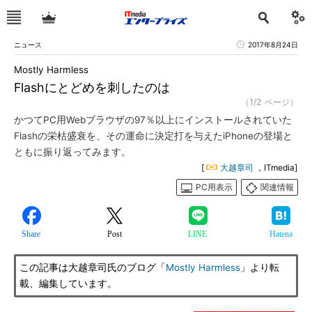
ニュース
2017年8月24日
Mostly Harmless
Flashにとどめを刺したのは
（1/2 ページ）
かつてPC用Webブラウザの97％以上にインストールされていた
Flashの栄枯盛衰を、その運命に決定打を与えたiPhoneの登場と
ともに振り返ってみます。
[
大越章司
，ITmedia]
PC用表示
関連情報
Share
Post
LINE
Hatena
この記事は大越章司氏のブログ「
Mostly Harmless
」より転
載、編集しています。