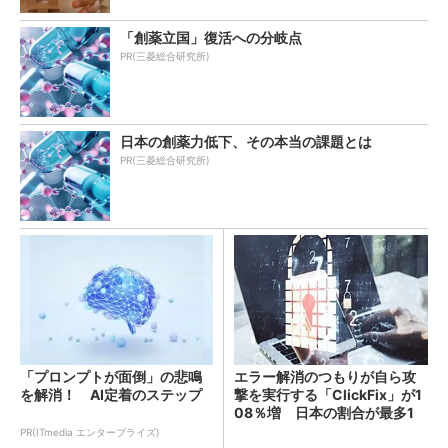
「創薬立国」復活への分岐点
PR(三菱総合研究所)
日本の創薬力低下、その本当の課題とは
PR(三菱総合研究所)
「プロンプトが面倒」の悲鳴
エラー解消のつもりが自ら攻
を解消！ AI定着のステップ
撃を実行する「ClickFix」が1
08％増 日本の割合が最多1
4％
PR(ITmedia エンタープライズ)