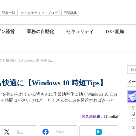
記事一覧
オルタナティブ・ブログ
用語辞典
ブン経営
業務の自動化
セキュリティ
DX×組織
適に【Windows 10 時短Ti...
に【Windows 10 時短Tips】
メー
いられている皆さんに作業効率化に効くWindows 10 Tips
る時間は小さいけれど、たくさんのTipsを習得すればきっと
な
は
[
阿久津良和
，
ITmedia
]
に
エ
見る
Share
「