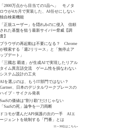
「2800万点から目当ての1品へ」 モノタ
ロウが4カ月で実装した、AI任せにしない
独自検索機能
「正規ユーザー」を隠れみのに侵入 信頼
された基盤を狙う最新サイバー脅威【調
査】
ブラウザの再起動は不要になる？ Chrome
が模索する「週2リリース」と「無停止ア
ップデート」
「三國志 覇道」が生成AIで実現したリアル
タイム異言語交流 ゲーム性を損なわない
システム設計の工夫
AIを選ぶのは、もうIT部門ではない？
Gartner、日本のデジタルワークプレースの
ハイプ・サイクル発表
SaaSの価値は“割り勘”だけじゃない
「SaaSの死」論争を一刀両断
ドコモが選んだAPI保護の次の一手 AIエ
ージェントを統制する「門番」とは
11～30位はこちら
»