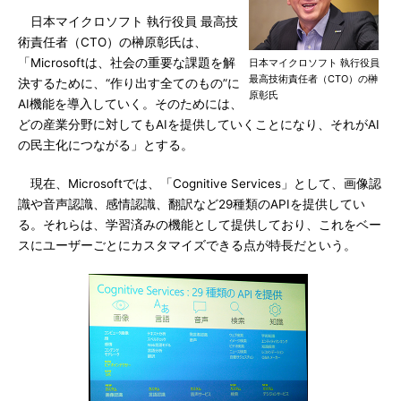
日本マイクロソフト 執行役員 最高技
術責任者（CTO）の榊原彰氏は、
「Microsoftは、社会の重要な課題を解
日本マイクロソフト 執行役員
最高技術責任者（CTO）の榊
決するために、“作り出す全てのもの”に
原彰氏
AI機能を導入していく。そのためには、
どの産業分野に対してもAIを提供していくことになり、それがAI
の民主化につながる」とする。
現在、Microsoftでは、「Cognitive Services」として、画像認
識や音声認識、感情認識、翻訳など29種類のAPIを提供してい
る。それらは、学習済みの機能として提供しており、これをベー
スにユーザーごとにカスタマイズできる点が特長だという。