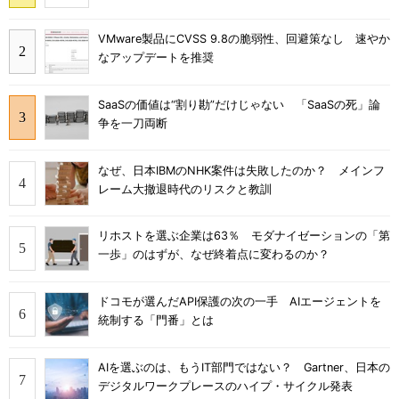
VMware製品にCVSS 9.8の脆弱性、回避策なし 速やか
なアップデートを推奨
SaaSの価値は“割り勘”だけじゃない 「SaaSの死」論
争を一刀両断
なぜ、日本IBMのNHK案件は失敗したのか？ メインフ
レーム大撤退時代のリスクと教訓
リホストを選ぶ企業は63％ モダナイゼーションの「第
一歩」のはずが、なぜ終着点に変わるのか？
ドコモが選んだAPI保護の次の一手 AIエージェントを
統制する「門番」とは
AIを選ぶのは、もうIT部門ではない？ Gartner、日本の
デジタルワークプレースのハイプ・サイクル発表