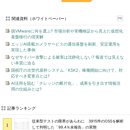
関連資料（ホワイトペーパー）
PR
脱VMwareに何を選ぶ? 市場分析や実機検証から見えた仮想化
基盤移行の現実解
エッジAI搭載カメラサービスの通信基盤を刷新、安定運用を
実現した事例
なぜサイバー攻撃による被害は沈静化しない? 報道では見えな
い本質に迫る
国税庁の次世代基幹システム「KSK2」稼働開始に向けて、対
応すべき変更点とは?
AI活用を阻む「ナレッジの断片化」、成果を引き出す情報活
用の仕組みとは?
記事ランキング
従来型テストの限界があらわに 3915件のOSSを解析
して判明した「99.4％未報告」の実態