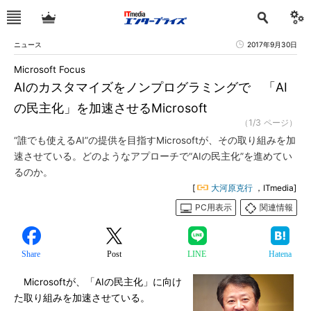
ニュース
2017年9月30日
Microsoft Focus
AIのカスタマイズをノンプログラミングで 「AI
の民主化」を加速させるMicrosoft
（1/3 ページ）
“誰でも使えるAI”の提供を目指すMicrosoftが、その取り組みを加
速させている。どのようなアプローチで“AIの民主化”を進めてい
るのか。
[
大河原克行
，ITmedia]
PC用表示
関連情報
Share
Post
LINE
Hatena
Microsoftが、「AIの民主化」に向け
た取り組みを加速させている。