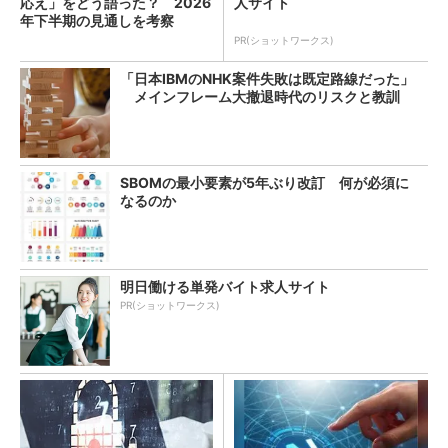
応え」をどう語った？ 2026
人サイト
年下半期の見通しを考察
PR(ショットワークス)
「日本IBMのNHK案件失敗は既定路線だった」
メインフレーム大撤退時代のリスクと教訓
SBOMの最小要素が5年ぶり改訂 何が必須に
なるのか
明日働ける単発バイト求人サイト
PR(ショットワークス)