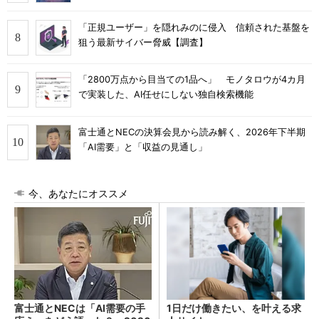
「正規ユーザー」を隠れみのに侵入 信頼された基盤を
狙う最新サイバー脅威【調査】
「2800万点から目当ての1品へ」 モノタロウが4カ月
で実装した、AI任せにしない独自検索機能
富士通とNECの決算会見から読み解く、2026年下半期
「AI需要」と「収益の見通し」
今、あなたにオススメ
富士通とNECは「AI需要の手
1日だけ働きたい、を叶える求