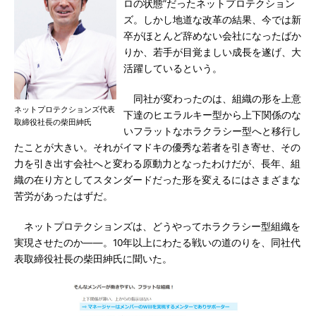
ロの状態”だったネットプロテクション
ズ。しかし地道な改革の結果、今では新
卒がほとんど辞めない会社になったばか
りか、若手が目覚ましい成長を遂げ、大
活躍しているという。
同社が変わったのは、組織の形を上意
ネットプロテクションズ代表
下達のヒエラルキー型から上下関係のな
取締役社長の柴田紳氏
いフラットなホラクラシー型へと移行し
たことが大きい。それがイマドキの優秀な若者を引き寄せ、その
力を引き出す会社へと変わる原動力となったわけだが、長年、組
織の在り方としてスタンダードだった形を変えるにはさまざまな
苦労があったはずだ。
ネットプロテクションズは、どうやってホラクラシー型組織を
実現させたのか――。10年以上にわたる戦いの道のりを、同社代
表取締役社長の柴田紳氏に聞いた。