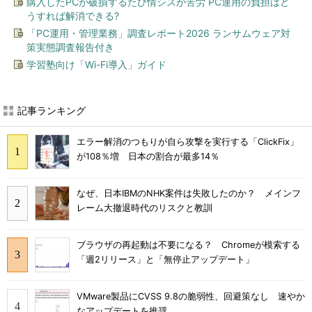
購入したPCが破損するたび情シスが苦労 PC運用の負担はど
うすれば解消できる?
「PC運用・管理業務」調査レポート2026 ランサムウェア対
策実態調査報告付き
学習塾向け「Wi-Fi導入」ガイド
記事ランキング
エラー解消のつもりが自ら攻撃を実行する「ClickFix」
が108％増 日本の割合が最多14％
なぜ、日本IBMのNHK案件は失敗したのか？ メインフ
レーム大撤退時代のリスクと教訓
ブラウザの再起動は不要になる？ Chromeが模索する
「週2リリース」と「無停止アップデート」
VMware製品にCVSS 9.8の脆弱性、回避策なし 速やか
なアップデートを推奨