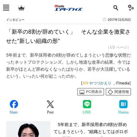
インタビュー
2017年12月25日
「新卒の8割が辞めていく」 そんな企業を激変さ
せた“新しい組織の形”
（1/3 ページ）
5年前まで、新卒採用者の8割が辞めてしまうという悲惨な状態だ
ったネットプロテクションズ。しかし地道な改革の結果、今では
新卒がほとんど辞めなくなったばかりか、若手が大活躍している
という。いったい何が起こったのか。
[
やつづかえり
，ITmedia]
PC用表示
関連情報
Share
Post
LINE
Hatena
5年前まで、新卒採用者の8割が辞め
てしまうという、“組織としてはボロボ