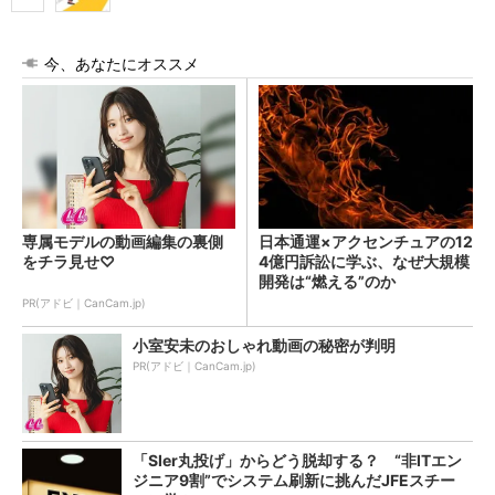
今、あなたにオススメ
専属モデルの動画編集の裏側
日本通運×アクセンチュアの12
をチラ見せ♡
4億円訴訟に学ぶ、なぜ大規模
開発は“燃える”のか
PR(アドビ｜CanCam.jp)
小室安未のおしゃれ動画の秘密が判明
PR(アドビ｜CanCam.jp)
「SIer丸投げ」からどう脱却する？ “非ITエン
ジニア9割”でシステム刷新に挑んだJFEスチー