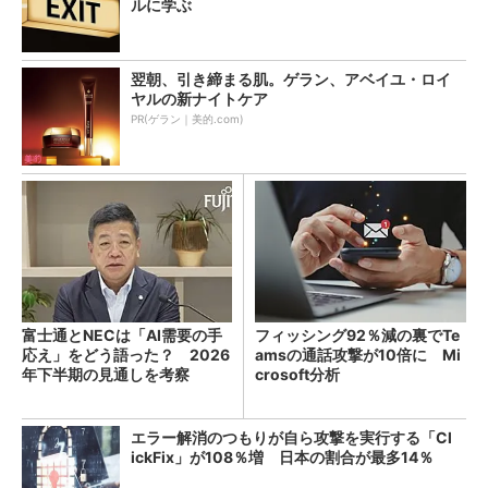
ルに学ぶ
翌朝、引き締まる肌。ゲラン、アベイユ・ロイ
ヤルの新ナイトケア
PR(ゲラン｜美的.com)
富士通とNECは「AI需要の手
フィッシング92％減の裏でTe
応え」をどう語った？ 2026
amsの通話攻撃が10倍に Mi
年下半期の見通しを考察
crosoft分析
エラー解消のつもりが自ら攻撃を実行する「Cl
ickFix」が108％増 日本の割合が最多14％