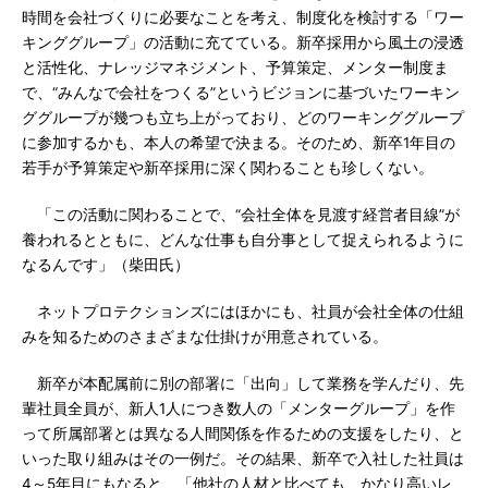
時間を会社づくりに必要なことを考え、制度化を検討する「ワー
キンググループ」の活動に充てている。新卒採用から風土の浸透
と活性化、ナレッジマネジメント、予算策定、メンター制度ま
で、“みんなで会社をつくる”というビジョンに基づいたワーキン
ググループが幾つも立ち上がっており、どのワーキンググループ
に参加するかも、本人の希望で決まる。そのため、新卒1年目の
若手が予算策定や新卒採用に深く関わることも珍しくない。
「この活動に関わることで、“会社全体を見渡す経営者目線”が
養われるとともに、どんな仕事も自分事として捉えられるように
なるんです」（柴田氏）
ネットプロテクションズにはほかにも、社員が会社全体の仕組
みを知るためのさまざまな仕掛けが用意されている。
新卒が本配属前に別の部署に「出向」して業務を学んだり、先
輩社員全員が、新人1人につき数人の「メンターグループ」を作
って所属部署とは異なる人間関係を作るための支援をしたり、と
いった取り組みはその一例だ。その結果、新卒で入社した社員は
4～5年目にもなると、「他社の人材と比べても、かなり高いレ