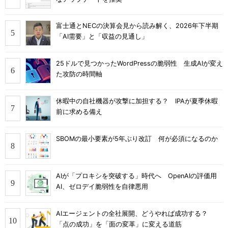
富士通とNECの決算会見から読み解く、2026年下半期
「AI需要」と「収益の見通し」
25ドルで見つかったWordPressの脆弱性 生成AIが変え
た攻防の時間軸
休暇中の自社機器が攻撃に加担する？ IPAが夏季休暇
前に求める備え
SBOMの最小要素が5年ぶり改訂 何が必須になるのか
AIが「プロキシを突破する」時代へ OpenAIの評価用
AI、ゼロデイ脆弱性を自律悪用
AIエージェントの全社展開、どうやれば成功する？
「点の成功」を「面の変革」に変える道筋