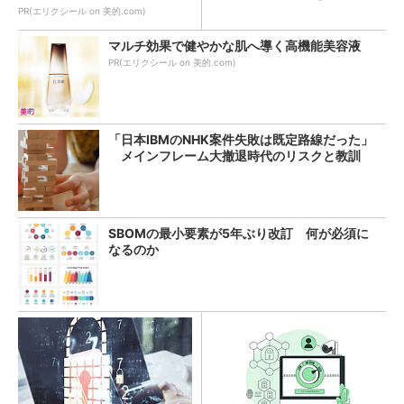
PR(エリクシール on 美的.com)
マルチ効果で健やかな肌へ導く高機能美容液
PR(エリクシール on 美的.com)
「日本IBMのNHK案件失敗は既定路線だった」
メインフレーム大撤退時代のリスクと教訓
SBOMの最小要素が5年ぶり改訂 何が必須に
なるのか