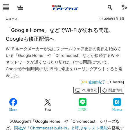
ニュース
2018年1月18日
「Google Home」などでWi-Fiが切れる問題、
Googleも修正配信へ
Wi-Fiルータメーカーが先にファームウェア更新の提供を始めて
いる「Google Home」や「Chromecast」などが接続するWi-Fi
ネットワークが遅くなったり切れたりする問題について、
Googleが米国時間の1月18日に修正をローリングアウトすると発
表した。
[
佐藤由紀子
，ITmedia]
PC用表示
関連情報
Share
Post
LINE
Hatena
米Googleの「Google Home」や「Chromecast」シリーズな
ど、
同社が「Chromecast built-in」と呼ぶキャスト機能
を搭載す