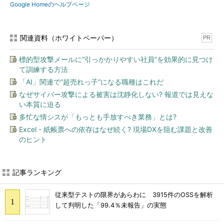
Google Homeのヘルプページ
関連資料（ホワイトペーパー）
PR
標的型攻撃メールに“引っかかりやすい社員”を効果的に見つけ
て訓練する方法
「AI」関連で“超売れっ子”になる職種はこれだ
なぜサイバー攻撃による被害は沈静化しない? 報道では見えな
い本質に迫る
多忙な情シスが「もっとも手放すべき業務」とは?
Excel・紙帳票への依存はなぜ続く? 現場DXを阻む課題と改善
のヒント
記事ランキング
従来型テストの限界があらわに 3915件のOSSを解析
して判明した「99.4％未報告」の実態