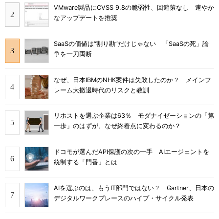
VMware製品にCVSS 9.8の脆弱性、回避策なし 速やか
なアップデートを推奨
SaaSの価値は“割り勘”だけじゃない 「SaaSの死」論
争を一刀両断
なぜ、日本IBMのNHK案件は失敗したのか？ メインフ
レーム大撤退時代のリスクと教訓
リホストを選ぶ企業は63％ モダナイゼーションの「第
一歩」のはずが、なぜ終着点に変わるのか？
ドコモが選んだAPI保護の次の一手 AIエージェントを
統制する「門番」とは
AIを選ぶのは、もうIT部門ではない？ Gartner、日本の
デジタルワークプレースのハイプ・サイクル発表