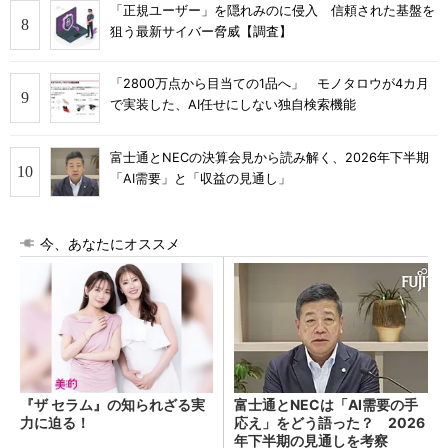
「正規ユーザー」を隠れみのに侵入 信頼された基盤を
狙う最新サイバー脅威【調査】
「2800万点から目当ての1品へ」 モノタロウが4カ月
で実装した、AI任せにしない独自検索機能
富士通とNECの決算会見から読み解く、2026年下半期
「AI需要」と「収益の見通し」
今、あなたにオススメ
『ザ セラム』の知られざる実
富士通とNECは「AI需要の手
力に迫る！
応え」をどう語った？ 2026
年下半期の見通しを考察