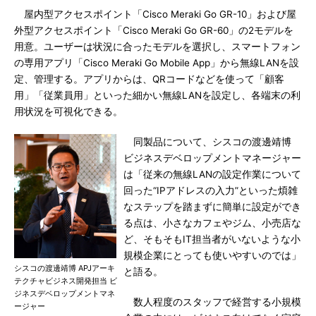
屋内型アクセスポイント「Cisco Meraki Go GR-10」および屋
外型アクセスポイント「Cisco Meraki Go GR-60」の2モデルを
用意。ユーザーは状況に合ったモデルを選択し、スマートフォン
の専用アプリ「Cisco Meraki Go Mobile App」から無線LANを設
定、管理する。アプリからは、QRコードなどを使って「顧客
用」「従業員用」といった細かい無線LANを設定し、各端末の利
用状況を可視化できる。
同製品について、シスコの渡邊靖博
ビジネスデベロップメントマネージャー
は「従来の無線LANの設定作業について
回った“IPアドレスの入力”といった煩雑
なステップを踏まずに簡単に設定ができ
る点は、小さなカフェやジム、小売店な
ど、そもそもIT担当者がいないような小
規模企業にとっても使いやすいのでは」
シスコの渡邊靖博 APJアーキ
と語る。
テクチャビジネス開発担当 ビ
ジネスデベロップメントマネ
数人程度のスタッフで経営する小規模
ージャー