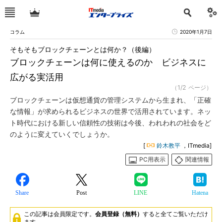
コラム
2020年1月7日
そもそもブロックチェーンとは何か？（後編）
ブロックチェーンは何に使えるのか ビジネスに
広がる実活用
（1/2 ページ）
ブロックチェーンは仮想通貨の管理システムから生まれ、「正確
な情報」が求められるビジネスの世界で活用されています。ネッ
ト時代における新しい信頼性の技術は今後、われわれの社会をど
のように変えていくでしょうか。
[
鈴木教平
，ITmedia]
PC用表示
関連情報
Share
Post
LINE
Hatena
この記事は会員限定です。
会員登録（無料）
すると全てご覧いただけ
ます。