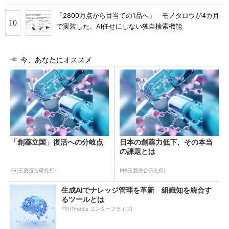
「2800万点から目当ての1品へ」 モノタロウが4カ月
で実装した、AI任せにしない独自検索機能
今、あなたにオススメ
「創薬立国」復活への分岐点
日本の創薬力低下、その本当
の課題とは
PR(三菱総合研究所)
PR(三菱総合研究所)
生成AIでナレッジ管理を革新 組織知を統合す
るツールとは
PR(ITmedia エンタープライズ)