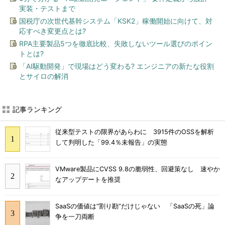
実装・テストまで
国税庁の次世代基幹システム「KSK2」稼働開始に向けて、対
応すべき変更点とは?
RPA主要製品5つを徹底比較、失敗しないツール選びのポイン
トとは?
「AI駆動開発」で現場はどう変わる? エンジニアの新たな役割
とサイロの解消
記事ランキング
従来型テストの限界があらわに 3915件のOSSを解析
して判明した「99.4％未報告」の実態
VMware製品にCVSS 9.8の脆弱性、回避策なし 速やか
なアップデートを推奨
SaaSの価値は“割り勘”だけじゃない 「SaaSの死」論
争を一刀両断