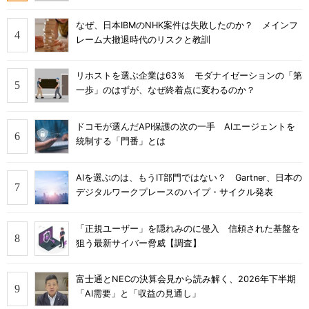
なぜ、日本IBMのNHK案件は失敗したのか？ メインフ
レーム大撤退時代のリスクと教訓
リホストを選ぶ企業は63％ モダナイゼーションの「第
一歩」のはずが、なぜ終着点に変わるのか？
ドコモが選んだAPI保護の次の一手 AIエージェントを
統制する「門番」とは
AIを選ぶのは、もうIT部門ではない？ Gartner、日本の
デジタルワークプレースのハイプ・サイクル発表
「正規ユーザー」を隠れみのに侵入 信頼された基盤を
狙う最新サイバー脅威【調査】
富士通とNECの決算会見から読み解く、2026年下半期
「AI需要」と「収益の見通し」