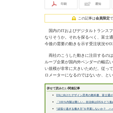
印刷
通知
この記事は
会員限定
国内のITおよびデジタルトランスフ
なりそうか。それを探るべく、富士通と
今後の需要の動きを示す受注状況やD
両社のこうした動きに注目するのは
ループ企業が国内外ベンダーの幅広
い規模が非常に大きいためだ。従って
ロメーターになるのではないか、と
併せて読みたい関連記事
DXに向けたデザイン思考の教科書、富士通
「100％内製は難しい」自治体はDXをどう進
“頑張り過ぎる働き方”を卒業しないか？ 