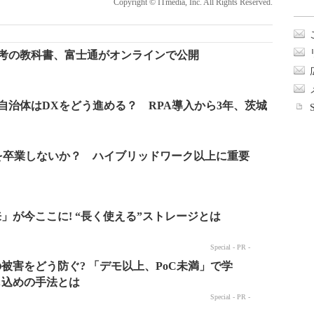
Copyright © ITmedia, Inc. All Rights Reserved.
思考の教科書、富士通がオンラインで公開
」自治体はDXをどう進める？ RPA導入から3年、茨城
を卒業しないか？ ハイブリッドワーク以上に重要