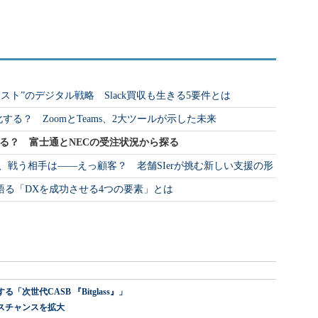
ファースト”のデジタル戦略 Slack買収も生きる5要件とは
化する？ ZoomとTeams、2大ツールが示した未来
る？ 富士通とNECの受注状況から探る
へ、戦う相手は――えっ顧客？ 老舗SIerが挑む新しい支援の形
語る「DXを成功させる4つの要素」とは
世代CASB 『Bitglass』」
スチャンスを拡大