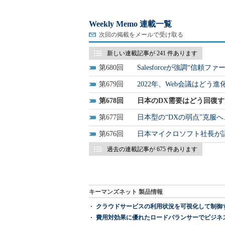
Weekly Memo 連載一覧
次回の掲載をメールで受け取る
新しい連載記事が 241 件あります
680
Salesforceが強調“信頼
679
2022年、Web会議はどう進
678
日本のDX需要はどう回復す
677
日本型の“DXの弱点”克服
676
日本マイクロソフト社長が
過去の連載記事が 675 件あります
キーマンズネット 製品情報
クラウドサービスの利用状況を可視化して制御する「次
費用対効果に優れたロードバランサーでビジネ