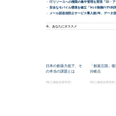
ITリソースへの権限の集中管理を実現「ID・アクセス管理 『I
安全なモバイル環境を確立「Wi-Fi制御/VPN利用の強制
メール誤送信防止サービス導入後2年、データ流
今、あなたにオススメ
日本の創薬力低下、そ
「創薬立国」復
の本当の課題とは
分岐点
PR(三菱総合研究所)
PR(三菱総合研究所)