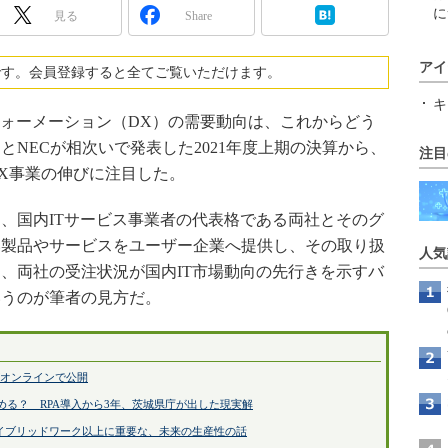
に
見る
Share
アイ
です。会員登録すると全てご覧いただけます。
キ
ォーメーション（DX）の需要動向は、これからどう
NECが相次いで発表した2021年度上期の決算から、
注目
X事業の伸びに注目した。
、国内ITサービス事業者の代表格である両社とそのグ
い製品やサービスをユーザー企業へ提供し、その取り扱
人気
、両社の受注状況が国内IT市場動向の先行きを示すバ
いうのが筆者の見方だ。
がオンラインで公開
める？ RPA導入から3年、茨城県庁が出した現実解
ハイブリッドワーク以上に重要な、未来の生産性の話