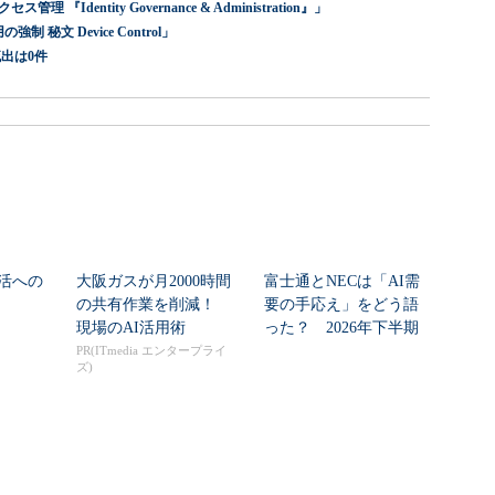
dentity Governance & Administration』」
 秘文 Device Control」
出は0件
活への
大阪ガスが月2000時間
富士通とNECは「AI需
の共有作業を削減！
要の手応え」をどう語
現場のAI活用術
った？ 2026年下半期
の見通しを考...
PR(ITmedia エンタープライ
ズ)