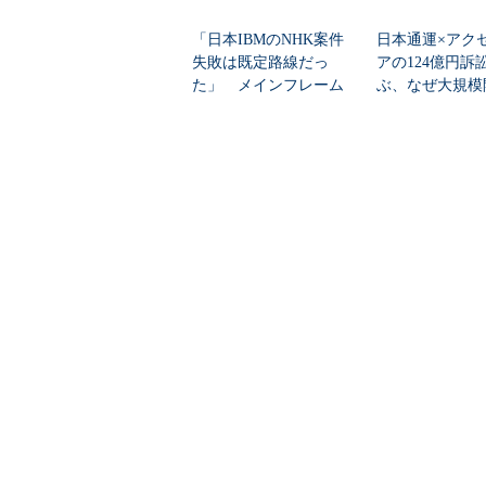
「日本IBMのNHK案件
日本通運×アク
失敗は既定路線だっ
アの124億円訴
た」 メインフレーム
ぶ、なぜ大規模
大撤退時代のリスク...
は“燃える”のか