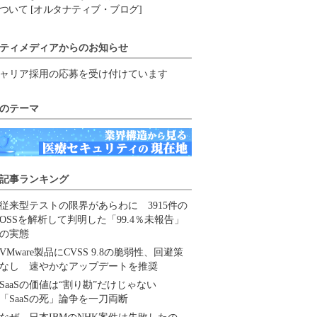
ついて [オルタナティブ・ブログ]
ティメディアからのお知らせ
ャリア採用の応募を受け付けています
のテーマ
記事ランキング
従来型テストの限界があらわに 3915件の
OSSを解析して判明した「99.4％未報告」
の実態
VMware製品にCVSS 9.8の脆弱性、回避策
なし 速やかなアップデートを推奨
SaaSの価値は“割り勘”だけじゃない
「SaaSの死」論争を一刀両断