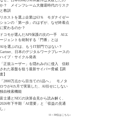
なぜ、日本IBMのNHK案件は失敗したの
か？ メインフレーム大撤退時代のリスク
と教訓
リホストを選ぶ企業は63％ モダナイゼー
ションの「第一歩」のはずが、なぜ終着点
に変わるのか？
ドコモが選んだAPI保護の次の一手 AIエ
ージェントを統制する「門番」とは
AIを選ぶのは、もうIT部門ではない？
Gartner、日本のデジタルワークプレースの
ハイプ・サイクル発表
「正規ユーザー」を隠れみのに侵入 信頼
された基盤を狙う最新サイバー脅威【調
査】
「2800万点から目当ての1品へ」 モノタ
ロウが4カ月で実装した、AI任せにしない
独自検索機能
富士通とNECの決算会見から読み解く、
2026年下半期「AI需要」と「収益の見通
し」
11～30位はこちら
»