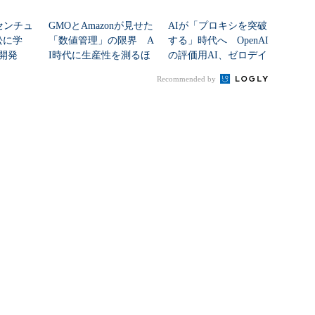
センチュ
GMOとAmazonが見せた
AIが「プロキシを突破
訟に学
「数値管理」の限界 A
する」時代へ OpenAI
開発
I時代に生産性を測るほ
の評価用AI、ゼロデイ
ど現場が...
脆弱性を自...
Recommended by