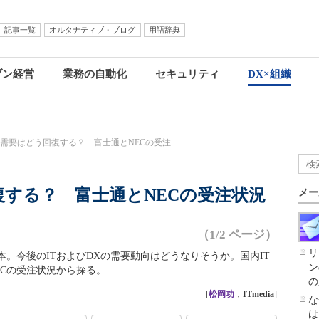
記事一覧
オルタナティブ・ブログ
用語辞典
ブン経営
業務の自動化
セキュリティ
DX×組織
需要はどう回復する？ 富士通とNECの受注...
復する？ 富士通とNECの受注状況
メー
（1/2 ページ）
リ
。今後のITおよびDXの需要動向はどうなりそうか。国内IT
ン
Cの受注状況から探る。
の
[
松岡功
，
ITmedia
]
な
は