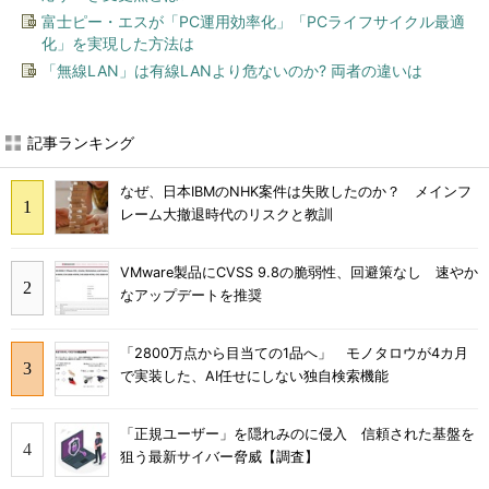
富士ピー・エスが「PC運用効率化」「PCライフサイクル最適
化」を実現した方法は
「無線LAN」は有線LANより危ないのか? 両者の違いは
記事ランキング
なぜ、日本IBMのNHK案件は失敗したのか？ メインフ
レーム大撤退時代のリスクと教訓
VMware製品にCVSS 9.8の脆弱性、回避策なし 速やか
なアップデートを推奨
「2800万点から目当ての1品へ」 モノタロウが4カ月
で実装した、AI任せにしない独自検索機能
「正規ユーザー」を隠れみのに侵入 信頼された基盤を
狙う最新サイバー脅威【調査】