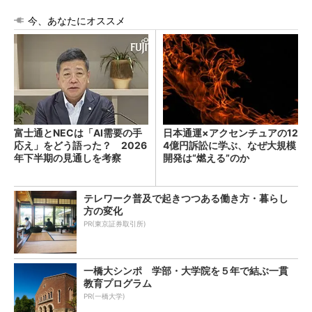
今、あなたにオススメ
富士通とNECは「AI需要の手
日本通運×アクセンチュアの12
応え」をどう語った？ 2026
4億円訴訟に学ぶ、なぜ大規模
年下半期の見通しを考察
開発は“燃える”のか
テレワーク普及で起きつつある働き方・暮らし
方の変化
PR(東京証券取引所)
一橋大シンポ 学部・大学院を５年で結ぶ一貫
教育プログラム
PR(一橋大学)