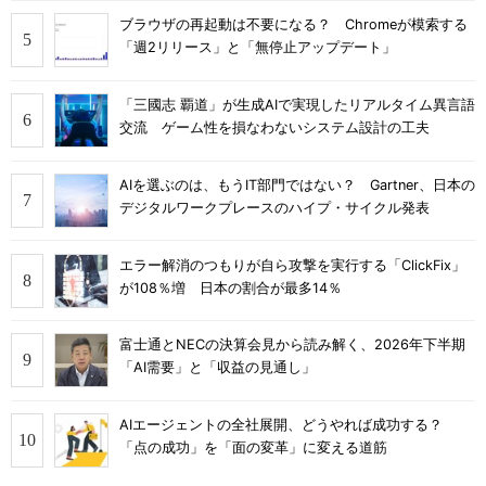
ブラウザの再起動は不要になる？ Chromeが模索する
「週2リリース」と「無停止アップデート」
「三國志 覇道」が生成AIで実現したリアルタイム異言語
交流 ゲーム性を損なわないシステム設計の工夫
AIを選ぶのは、もうIT部門ではない？ Gartner、日本の
デジタルワークプレースのハイプ・サイクル発表
エラー解消のつもりが自ら攻撃を実行する「ClickFix」
が108％増 日本の割合が最多14％
富士通とNECの決算会見から読み解く、2026年下半期
「AI需要」と「収益の見通し」
AIエージェントの全社展開、どうやれば成功する？
「点の成功」を「面の変革」に変える道筋