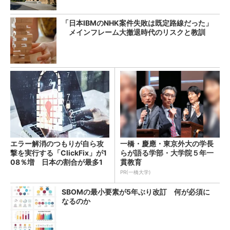
「日本IBMのNHK案件失敗は既定路線だった」
メインフレーム大撤退時代のリスクと教訓
エラー解消のつもりが自ら攻
一橋・慶應・東京外大の学長
撃を実行する「ClickFix」が1
らが語る学部・大学院５年一
08％増 日本の割合が最多1
貫教育
4％
PR(一橋大学)
SBOMの最小要素が5年ぶり改訂 何が必須に
なるのか