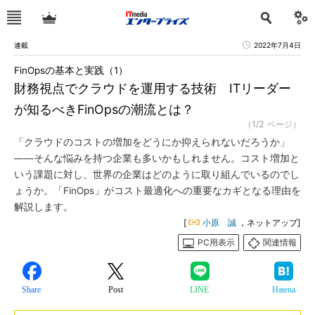
連載
2022年7月4日
FinOpsの基本と実践（1）
財務視点でクラウドを運用する技術 ITリーダー
が知るべきFinOpsの潮流とは？
（1/2 ページ）
「クラウドのコストの増加をどうにか抑えられないだろうか」
――そんな悩みを持つ企業も多いかもしれません。コスト増加と
いう課題に対し、世界の企業はどのように取り組んでいるのでし
ょうか。「FinOps」がコスト最適化への重要なカギとなる理由を
解説します。
[
小原 誠
，ネットアップ]
PC用表示
関連情報
Share
Post
LINE
Hatena