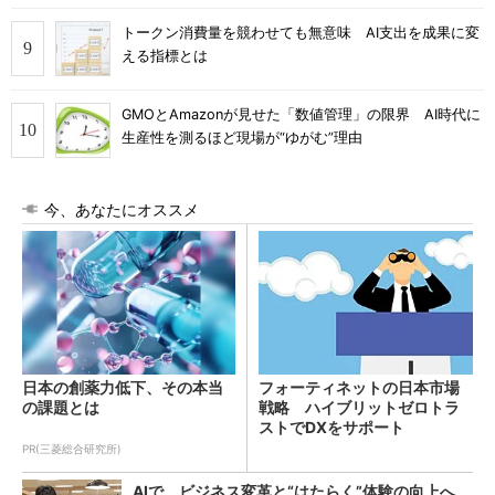
トークン消費量を競わせても無意味 AI支出を成果に変
える指標とは
GMOとAmazonが見せた「数値管理」の限界 AI時代に
生産性を測るほど現場が“ゆがむ”理由
今、あなたにオススメ
日本の創薬力低下、その本当
フォーティネットの日本市場
の課題とは
戦略 ハイブリットゼロトラ
ストでDXをサポート
PR(三菱総合研究所)
AIで、ビジネス変革と“はたらく”体験の向上へ