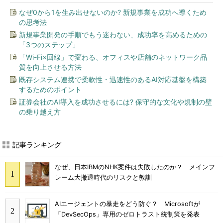
なぜ0から1を生み出せないのか? 新規事業を成功へ導くため
の思考法
新規事業開発の手順でもう迷わない、成功率を高めるための
「3つのステップ」
「Wi-Fi×回線」で変わる、オフィスや店舗のネットワーク品
質を向上させる方法
既存システム連携で柔軟性・迅速性のあるAI対応基盤を構築
するためのポイント
証券会社のAI導入を成功させるには? 保守的な文化や規制の壁
の乗り越え方
記事ランキング
なぜ、日本IBMのNHK案件は失敗したのか？ メインフ
レーム大撤退時代のリスクと教訓
AIエージェントの暴走をどう防ぐ？ Microsoftが
「DevSecOps」専用のゼロトラスト統制策を発表