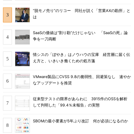
“脱モノ売り”のリコー 同社が説く「営業AXの勘所」と
は
SaaSの価値は“割り勘”だけじゃない 「SaaSの死」論
争を一刀両断
情シスの「ぼやき」はノウハウの宝庫 経営層に届く伝
え方と、いきいき働くための処方箋
VMware製品にCVSS 9.8の脆弱性、回避策なし 速やか
なアップデートを推奨
従来型テストの限界があらわに 3915件のOSSを解析
して判明した「99.4％未報告」の実態
SBOMの最小要素が5年ぶり改訂 何が必須になるのか