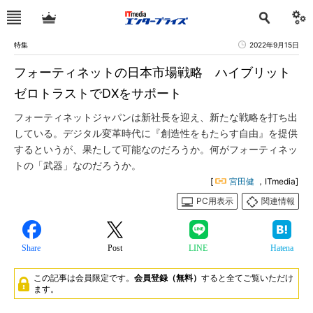
特集
2022年9月15日
フォーティネットの日本市場戦略 ハイブリット
ゼロトラストでDXをサポート
フォーティネットジャパンは新社長を迎え、新たな戦略を打ち出
している。デジタル変革時代に『創造性をもたらす自由』を提供
するというが、果たして可能なのだろうか。何がフォーティネッ
トの「武器」なのだろうか。
[
宮田健
，ITmedia]
PC用表示
関連情報
Share
Post
LINE
Hatena
この記事は会員限定です。
会員登録（無料）
すると全てご覧いただけ
ます。