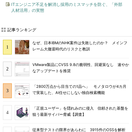
ITエンジニア不足を解消し採用のミスマッチを防ぐ、「外部
人材活用」の実態
記事ランキング
なぜ、日本IBMのNHK案件は失敗したのか？ メインフ
レーム大撤退時代のリスクと教訓
VMware製品にCVSS 9.8の脆弱性、回避策なし 速やか
なアップデートを推奨
「2800万点から目当ての1品へ」 モノタロウが4カ月
で実装した、AI任せにしない独自検索機能
「正規ユーザー」を隠れみのに侵入 信頼された基盤を
狙う最新サイバー脅威【調査】
従来型テストの限界があらわに 3915件のOSSを解析