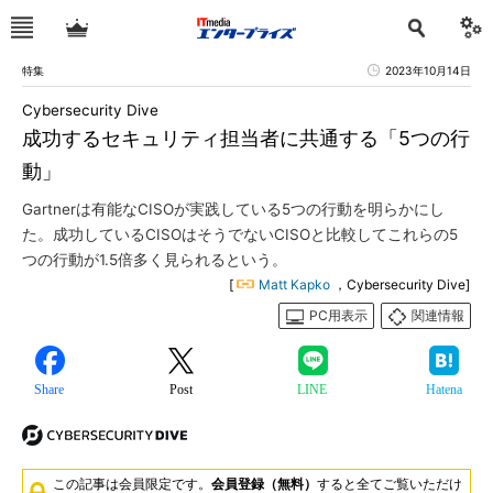
特集
2023年10月14日
Cybersecurity Dive
成功するセキュリティ担当者に共通する「5つの行
動」
Gartnerは有能なCISOが実践している5つの行動を明らかにし
た。成功しているCISOはそうでないCISOと比較してこれらの5
つの行動が1.5倍多く見られるという。
[
Matt Kapko
，Cybersecurity Dive]
PC用表示
関連情報
Share
Post
LINE
Hatena
この記事は会員限定です。
会員登録（無料）
すると全てご覧いただけ