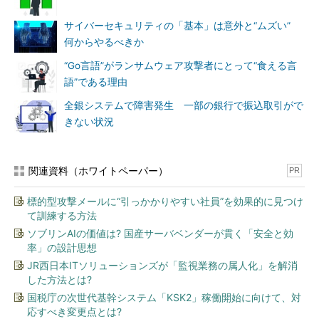
サイバーセキュリティの「基本」は意外と“ムズい”
何からやるべきか
“Go言語”がランサムウェア攻撃者にとって“食える言
語”である理由
全銀システムで障害発生 一部の銀行で振込取引がで
きない状況
関連資料（ホワイトペーパー）
PR
標的型攻撃メールに“引っかかりやすい社員”を効果的に見つけ
て訓練する方法
ソブリンAIの価値は? 国産サーバベンダーが貫く「安全と効
率」の設計思想
JR西日本ITソリューションズが「監視業務の属人化」を解消
した方法とは?
国税庁の次世代基幹システム「KSK2」稼働開始に向けて、対
応すべき変更点とは?