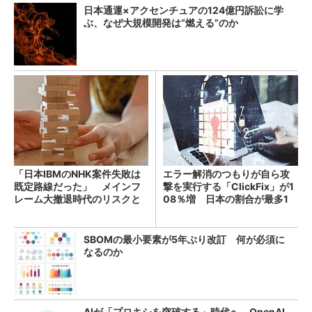
日本通運×アクセンチュアの124億円訴訟に学
ぶ、なぜ大規模開発は“燃える”のか
「日本IBMのNHK案件失敗は
エラー解消のつもりが自ら攻
既定路線だった」 メインフ
撃を実行する「ClickFix」が1
レーム大撤退時代のリスクと
08％増 日本の割合が最多1
教訓
4％
SBOMの最小要素が5年ぶり改訂 何が必須に
なるのか
AIが「プロキシを突破する」時代へ OpenAI