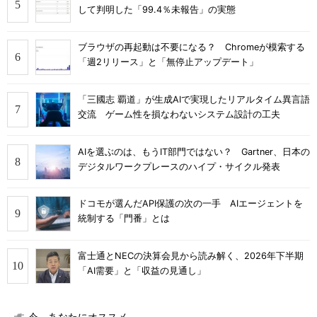
して判明した「99.4％未報告」の実態
ブラウザの再起動は不要になる？ Chromeが模索する
「週2リリース」と「無停止アップデート」
「三國志 覇道」が生成AIで実現したリアルタイム異言語
交流 ゲーム性を損なわないシステム設計の工夫
AIを選ぶのは、もうIT部門ではない？ Gartner、日本の
デジタルワークプレースのハイプ・サイクル発表
ドコモが選んだAPI保護の次の一手 AIエージェントを
統制する「門番」とは
富士通とNECの決算会見から読み解く、2026年下半期
「AI需要」と「収益の見通し」
今、あなたにオススメ