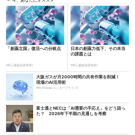
「創薬立国」復活への分岐点
日本の創薬力低下、その本当
の課題とは
PR(三菱総合研究所)
PR(三菱総合研究所)
大阪ガスが月2000時間の共有作業を削減！
現場のAI活用術
PR(ITmedia エンタープライズ)
富士通とNECは「AI需要の手応え」をどう語っ
た？ 2026年下半期の見通しを考察