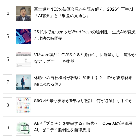
富士通とNECの決算会見から読み解く、2026年下半期
「AI需要」と「収益の見通し」
25ドルで見つかったWordPressの脆弱性 生成AIが変え
た攻防の時間軸
VMware製品にCVSS 9.8の脆弱性、回避策なし 速やか
なアップデートを推奨
休暇中の自社機器が攻撃に加担する？ IPAが夏季休暇
前に求める備え
SBOMの最小要素が5年ぶり改訂 何が必須になるのか
AIが「プロキシを突破する」時代へ OpenAIの評価用
AI、ゼロデイ脆弱性を自律悪用