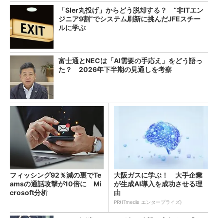
「SIer丸投げ」からどう脱却する？ “非ITエン
ジニア9割”でシステム刷新に挑んだJFEスチー
ルに学ぶ
富士通とNECは「AI需要の手応え」をどう語っ
た？ 2026年下半期の見通しを考察
フィッシング92％減の裏でTe
大阪ガスに学ぶ！ 大手企業
amsの通話攻撃が10倍に Mi
が生成AI導入を成功させる理
crosoft分析
由
PR(ITmedia エンタープライズ)