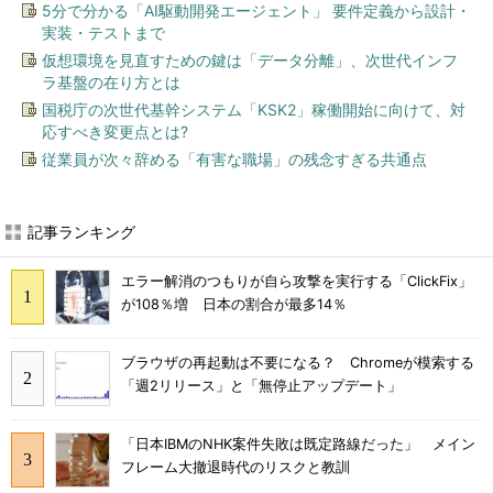
5分で分かる「AI駆動開発エージェント」 要件定義から設計・
実装・テストまで
仮想環境を見直すための鍵は「データ分離」、次世代インフ
ラ基盤の在り方とは
国税庁の次世代基幹システム「KSK2」稼働開始に向けて、対
応すべき変更点とは?
従業員が次々辞める「有害な職場」の残念すぎる共通点
記事ランキング
エラー解消のつもりが自ら攻撃を実行する「ClickFix」
が108％増 日本の割合が最多14％
ブラウザの再起動は不要になる？ Chromeが模索する
「週2リリース」と「無停止アップデート」
「日本IBMのNHK案件失敗は既定路線だった」 メイン
フレーム大撤退時代のリスクと教訓