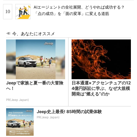
AIエージェントの全社展開、どうやれば成功する？
「点の成功」を「面の変革」に変える道筋
今、あなたにオススメ
Jeepで家族と夏一番の大冒険
日本通運×アクセンチュアの12
へ！
4億円訴訟に学ぶ、なぜ大規模
開発は“燃える”のか
PR(Jeep Japan)
Jeep史上最長! 85時間の試乗体験
PR(Jeep Japan)