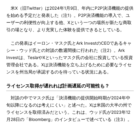
米X（旧Twitter）は2024年1月9日、年内にP2P決済機能の提供
を始める予定だと発表した（注1）。P2P決済機能の導入で、ユ
ーザーの利便性が向上する他、Xという一つの場所が新たな商取
引の場となり、より充実した体験を提供できるとしている。
この発表はイーロン・マスク氏とArk InvestのCEOであるキャ
シー・ウッド氏との対談の数週間後に行われた（注2）。Ark
Investは、TeslaやXといったマスク氏の会社に投資している投資
管理会社である。Xは決済機能を立ち上げるために必要なライセ
ンスを州当局が承認するのを待っている状況にある。
ライセンス取得が遅れれば計画遅延の可能性も？
対談の中でマスク氏は「決済機能の提供開始時期が2024年中
旬以降になるのは考えにくい」と述べた。Xは米国の大半の州で
ライセンスを取得済みだという。これは、ウッド氏が2023年12
月28日の「Bloomberg」のインタビューで述べている（注3）。