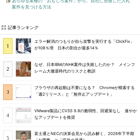
あらゆる業種の「おもしろ案件」から、自社に合致した入札
案件を見つける方法
記事ランキング
エラー解消のつもりが自ら攻撃を実行する「ClickFix」
が108％増 日本の割合が最多14％
なぜ、日本IBMのNHK案件は失敗したのか？ メインフ
レーム大撤退時代のリスクと教訓
ブラウザの再起動は不要になる？ Chromeが模索する
「週2リリース」と「無停止アップデート」
VMware製品にCVSS 9.8の脆弱性、回避策なし 速やか
なアップデートを推奨
富士通とNECの決算会見から読み解く、2026年下半期