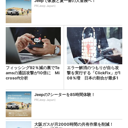
Jeepで家族と夏一番の大冒険へ！
PR(Jeep Japan)
フィッシング92％減の裏でTe
エラー解消のつもりが自ら攻
amsの通話攻撃が10倍に Mi
撃を実行する「ClickFix」が1
crosoft分析
08％増 日本の割合が最多1
4％
Jeepの7シーターを85時間体験！
PR(Jeep Japan)
大阪ガスが月2000時間の共有作業を削減！