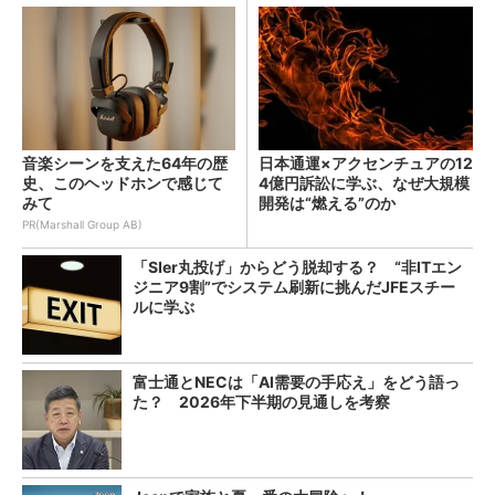
音楽シーンを支えた64年の歴
日本通運×アクセンチュアの12
史、このヘッドホンで感じて
4億円訴訟に学ぶ、なぜ大規模
みて
開発は“燃える”のか
PR(Marshall Group AB)
「SIer丸投げ」からどう脱却する？ “非ITエン
ジニア9割”でシステム刷新に挑んだJFEスチー
ルに学ぶ
富士通とNECは「AI需要の手応え」をどう語っ
た？ 2026年下半期の見通しを考察