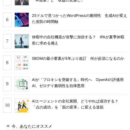
「AI需要」と「収益の見通し」
25ドルで見つかったWordPressの脆弱性 生成AIが変え
た攻防の時間軸
休暇中の自社機器が攻撃に加担する？ IPAが夏季休暇
前に求める備え
SBOMの最小要素が5年ぶり改訂 何が必須になるのか
AIが「プロキシを突破する」時代へ OpenAIの評価用
AI、ゼロデイ脆弱性を自律悪用
AIエージェントの全社展開、どうやれば成功する？
「点の成功」を「面の変革」に変える道筋
今、あなたにオススメ