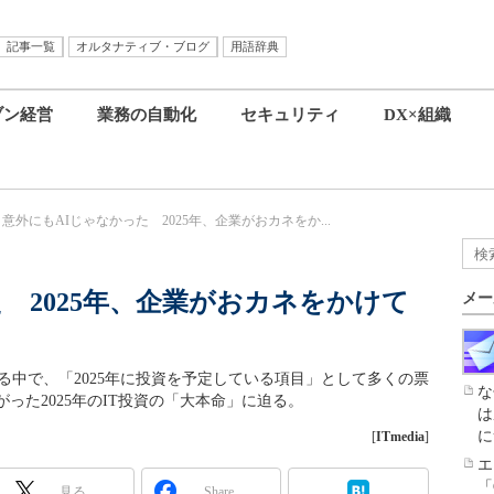
記事一覧
オルタナティブ・ブログ
用語辞典
ブン経営
業務の自動化
セキュリティ
DX×組織
意外にもAIじゃなかった 2025年、企業がおカネをか...
 2025年、企業がおカネをかけて
メー
する中で、「2025年に投資を予定している項目」として多くの票
な
った2025年のIT投資の「大本命」に迫る。
は
に
[
ITmedia
]
エ
「
見る
Share