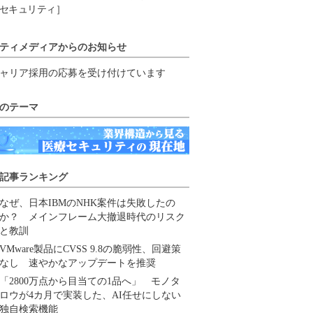
セキュリティ］
ティメディアからのお知らせ
ャリア採用の応募を受け付けています
のテーマ
記事ランキング
なぜ、日本IBMのNHK案件は失敗したの
か？ メインフレーム大撤退時代のリスク
と教訓
VMware製品にCVSS 9.8の脆弱性、回避策
なし 速やかなアップデートを推奨
「2800万点から目当ての1品へ」 モノタ
ロウが4カ月で実装した、AI任せにしない
独自検索機能