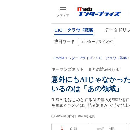
メディア
CIO・クラウド戦略
データドリ
注目ワード
エンタープライズAI
ITmedia エンタープライズ
CIO・クラウド戦略
キーマンズネット まとめ読みeBook
意外にもAIじゃなかった
いるのは「あの領域」
生成AIをはじめとするAIの導入が本格化
を集めたものとは。読者調査から浮かび上が
2025年03月27日 08時00分 公開
印刷
通知