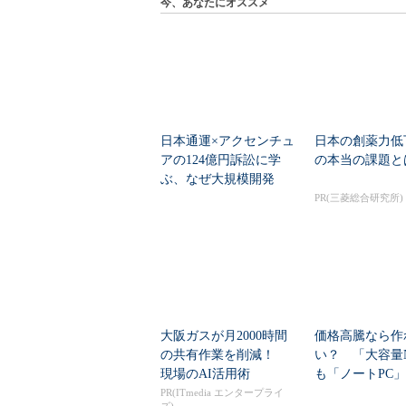
今、あなたにオススメ
日本通運×アクセンチュ
日本の創薬力低
アの124億円訴訟に学
の本当の課題と
ぶ、なぜ大規模開発
は“燃える”のか
PR(三菱総合研究所)
大阪ガスが月2000時間
価格高騰なら作
の共有作業を削減！
い？ 「大容量
現場のAI活用術
も「ノートPC
自作した学生たち
PR(ITmedia エンタープライ