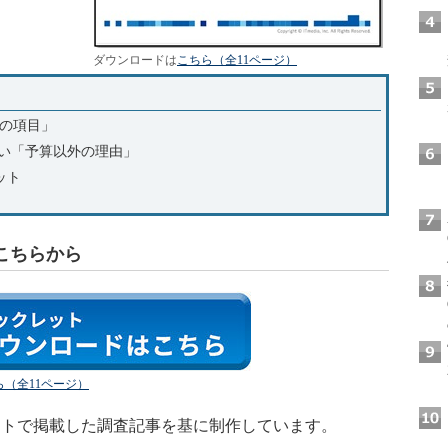
ダウンロードは
こちら（全11ページ）
あの項目」
行しない「予算以外の理由」
ット
こちらから
（全11ページ）
トで掲載した調査記事を基に制作しています。