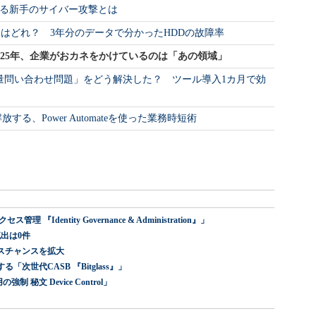
る新手のサイバー攻撃とは
ドはどれ？ 3年分のデータで分かったHDDの故障率
025年、企業がおカネをかけているのは「あの領域」
量問い合わせ問題」をどう解決した？ ツール導入1カ月で効
する、Power Automateを使った業務時短術
dentity Governance & Administration』」
出は0件
スチャンスを拡大
世代CASB 『Bitglass』」
 秘文 Device Control」