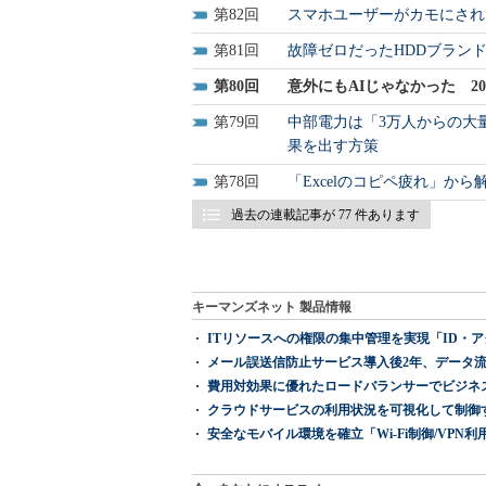
82
スマホユーザーがカモにされ
81
故障ゼロだったHDDブラン
80
意外にもAIじゃなかった 2
79
中部電力は「3万人からの大
果を出す方策
78
「Excelのコピペ疲れ」から解放
過去の連載記事が 77 件あります
キーマンズネット 製品情報
ITリソースへの権限の集中管理を実現「ID・アクセス管理 『I
メール誤送信防止サービス導入後2年、データ流
費用対効果に優れたロードバランサーでビジネ
クラウドサービスの利用状況を可視化して制御する「次
安全なモバイル環境を確立「Wi-Fi制御/VPN利用の強制