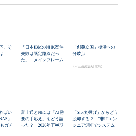
下、そ
「日本IBMのNHK案件
「創薬立国」復活への
は
失敗は既定路線だっ
分岐点
た」 メインフレーム
大撤退時代のリスク...
PR(三菱総合研究所)
ればい
富士通とNECは「AI需
「SIer丸投げ」からどう
NAS」
要の手応え」をどう語
脱却する？ “非ITエン
」もガチ
った？ 2026年下半期
ジニア9割”でシステム
...
の見通しを考...
刷新に挑...