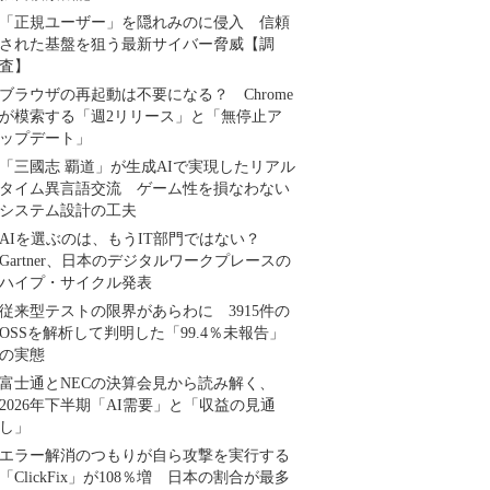
「正規ユーザー」を隠れみのに侵入 信頼
された基盤を狙う最新サイバー脅威【調
査】
ブラウザの再起動は不要になる？ Chrome
が模索する「週2リリース」と「無停止ア
ップデート」
「三國志 覇道」が生成AIで実現したリアル
タイム異言語交流 ゲーム性を損なわない
システム設計の工夫
AIを選ぶのは、もうIT部門ではない？
Gartner、日本のデジタルワークプレースの
ハイプ・サイクル発表
従来型テストの限界があらわに 3915件の
OSSを解析して判明した「99.4％未報告」
の実態
富士通とNECの決算会見から読み解く、
2026年下半期「AI需要」と「収益の見通
し」
エラー解消のつもりが自ら攻撃を実行する
「ClickFix」が108％増 日本の割合が最多