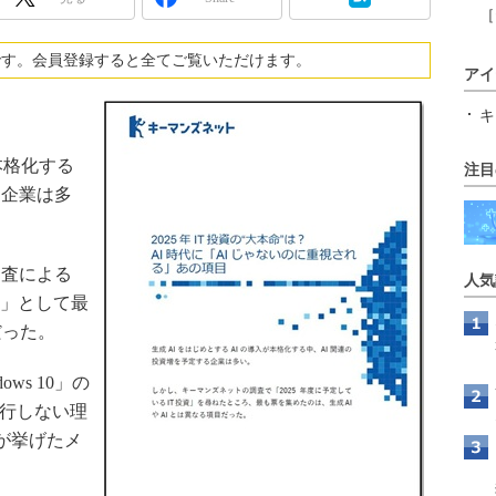
［
です。会員登録すると全てご覧いただけます。
アイ
キ
本格化する
注目
る企業は多
査による
人気
資」として最
だった。
s 10」の
に移行しない理
業が挙げたメ