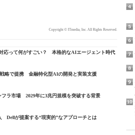
Copyright © ITmedia, Inc. All Rights Reserved.
MCP」対応って何がすごい？ 本格的なAIエージェント時代
I、AI戦略で提携 金融特化型AIの開発と実装支援
ンフラ市場 2029年に3兆円規模を突破する背景
 Dellが提案する“現実的”なアプローチとは