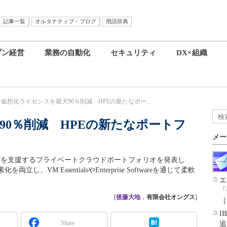
記事一覧
オルタナティブ・ブログ
用語辞典
ブン経営
業務の自動化
セキュリティ
DX×組織
仮想化ライセンスを最大90％削減 HPEの新たなポー...
90％削減 HPEの新たなポートフ
メー
ションを支援するプライベートクラウドポートフォリオを発表し
VM EssentialsやEnterprise Softwareを通じて柔軟
エ
「
[
後藤大地
，
有限会社オングス
]
［
I
Share
追