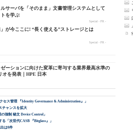
ダナイゼーションに向けた変革に寄与する業界最高水準の
オを発表｜HPE 日本
dentity Governance & Administration』」
スチャンスを拡大
 秘文 Device Control」
世代CASB 『Bitglass』」
出は0件