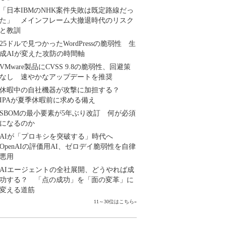
「日本IBMのNHK案件失敗は既定路線だっ
た」 メインフレーム大撤退時代のリスク
と教訓
25ドルで見つかったWordPressの脆弱性 生
成AIが変えた攻防の時間軸
VMware製品にCVSS 9.8の脆弱性、回避策
なし 速やかなアップデートを推奨
休暇中の自社機器が攻撃に加担する？
IPAが夏季休暇前に求める備え
SBOMの最小要素が5年ぶり改訂 何が必須
になるのか
AIが「プロキシを突破する」時代へ
OpenAIの評価用AI、ゼロデイ脆弱性を自律
悪用
AIエージェントの全社展開、どうやれば成
功する？ 「点の成功」を「面の変革」に
変える道筋
11～30位はこちら
»