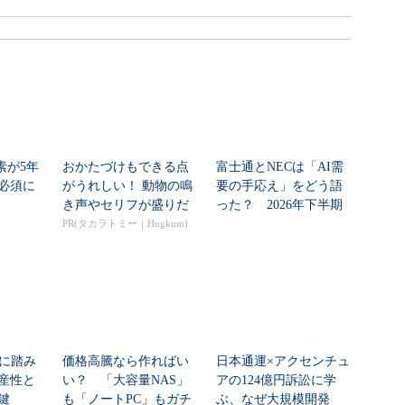
素が5年
おかたづけもできる点
富士通とNECは「AI需
必須に
がうれしい！ 動物の鳴
要の手応え」をどう語
き声やセリフが盛りだ
った？ 2026年下半期
くさんの「アニア ...
の見通しを考...
PR(タカラトミー｜Hugkum)
入に踏み
価格高騰なら作ればい
日本通運×アクセンチュ
産性と
い？ 「大容量NAS」
アの124億円訴訟に学
鍵
も「ノートPC」もガチ
ぶ、なぜ大規模開発