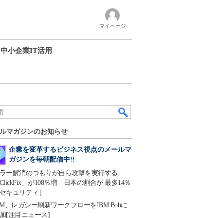
マイページ
中小企業IT活用
ルマガジンのお知らせ
企業を変革するビジネス視点のメールマ
ガジンを毎朝配信中!!
ラー解消のつもりが自ら攻撃を実行する
ClickFix」が108％増 日本の割合が 最多14％
セキュリティ］
BM、レガシー刷新ワークフローをIBM Bobに
加[注目ニュース]