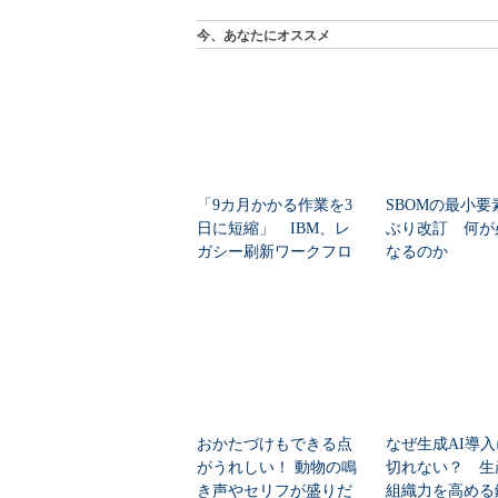
今、あなたにオススメ
「9カ月かかる作業を3
SBOMの最小要
日に短縮」 IBM、レ
ぶり改訂 何が
ガシー刷新ワークフロ
なるのか
ーをIBM Bo...
おかたづけもできる点
なぜ生成AI導
がうれしい！ 動物の鳴
切れない？ 生
き声やセリフが盛りだ
組織力を高める