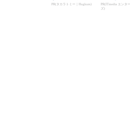
くさんの「アニア ...
PR(タカラトミー｜Hugkum)
PR(ITmedia エン
ズ)