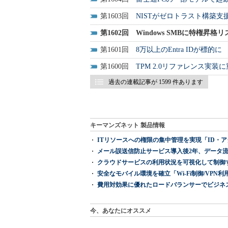
1603
NISTがゼロトラスト構築
1602
Windows SMBに特権昇格リス
1601
8万以上のEntra IDが標的に
1600
TPM 2.0リファレンス実装に
過去の連載記事が 1599 件あります
キーマンズネット 製品情報
ITリソースへの権限の集中管理を実現「ID・アクセス管理 『I
メール誤送信防止サービス導入後2年、データ流
クラウドサービスの利用状況を可視化して制御する「次
安全なモバイル環境を確立「Wi-Fi制御/VPN利用の強制
費用対効果に優れたロードバランサーでビジネ
今、あなたにオススメ