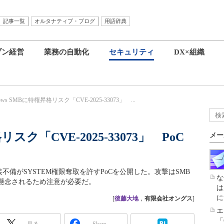
記事一覧
オルタナティブ・ブログ
用語辞典
ブン経営
業務の自動化
セキュリティ
DX×組織
ows SMBに特権昇格リスク「CVE-2025-33073」 ...
リスク「CVE-2025-33073」 PoC
メー
ros実装不備がSYSTEM権限奪取を許すPoCを公開した。攻撃はSMB
な
懸念されるため注意が必要だ。
は
に
[
後藤大地
，
有限会社オングス
]
エ
「
見る
Share