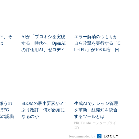
下、そ
AIが「プロキシを突破
エラー解消のつもりが
は
する」時代へ OpenAI
自ら攻撃を実行する「C
の評価用AI、ゼロデイ
lickFix」が108％増 日
脆弱性を自...
本の割...
嫌うの
SBOMの最小要素が5年
生成AIでナレッジ管理
ほFG
ぶり改訂 何が必須に
を革新 組織知を統合
場の認識
なるのか
するツールとは
...
PR(ITmedia エンタープライ
ズ)
Recommended by