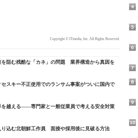
Copyright © ITmedia, Inc. All Rights Reserved.
策を阻む残酷な「カネ」の問題 業界構造から真因を
クセスキー不正使用でのランサム事案がついに国内で
界を越える――専門家と一般従業員で考える安全対策
入り込む北朝鮮工作員 面接や採用後に見破る方法