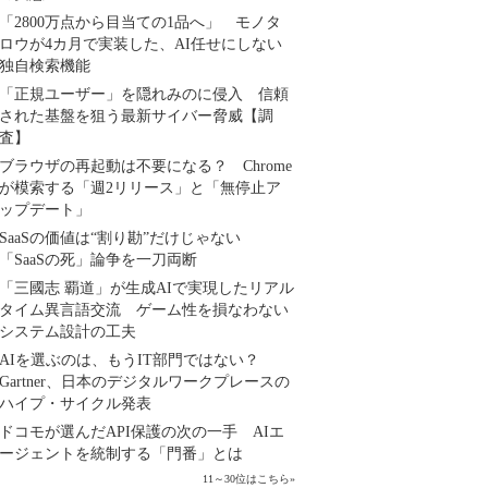
「2800万点から目当ての1品へ」 モノタ
ロウが4カ月で実装した、AI任せにしない
独自検索機能
「正規ユーザー」を隠れみのに侵入 信頼
された基盤を狙う最新サイバー脅威【調
査】
ブラウザの再起動は不要になる？ Chrome
が模索する「週2リリース」と「無停止ア
ップデート」
SaaSの価値は“割り勘”だけじゃない
「SaaSの死」論争を一刀両断
「三國志 覇道」が生成AIで実現したリアル
タイム異言語交流 ゲーム性を損なわない
システム設計の工夫
AIを選ぶのは、もうIT部門ではない？
Gartner、日本のデジタルワークプレースの
ハイプ・サイクル発表
ドコモが選んだAPI保護の次の一手 AIエ
ージェントを統制する「門番」とは
11～30位はこちら
»