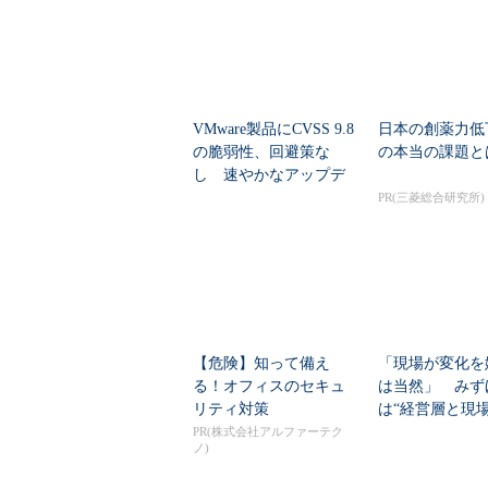
VMware製品にCVSS 9.8
日本の創薬力低
の脆弱性、回避策な
の本当の課題と
し 速やかなアップデ
ートを推...
PR(三菱総合研究所)
【危険】知って備え
「現場が変化を
る！オフィスのセキュ
は当然」 みず
リティ対策
は“経営層と現
ギャップ”、どう克
PR(株式会社アルファーテク
ノ)