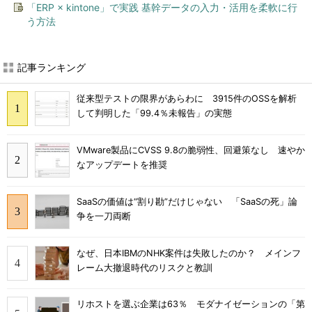
「ERP × kintone」で実践 基幹データの入力・活用を柔軟に行
う方法
記事ランキング
従来型テストの限界があらわに 3915件のOSSを解析
して判明した「99.4％未報告」の実態
VMware製品にCVSS 9.8の脆弱性、回避策なし 速やか
なアップデートを推奨
SaaSの価値は“割り勘”だけじゃない 「SaaSの死」論
争を一刀両断
なぜ、日本IBMのNHK案件は失敗したのか？ メインフ
レーム大撤退時代のリスクと教訓
リホストを選ぶ企業は63％ モダナイゼーションの「第