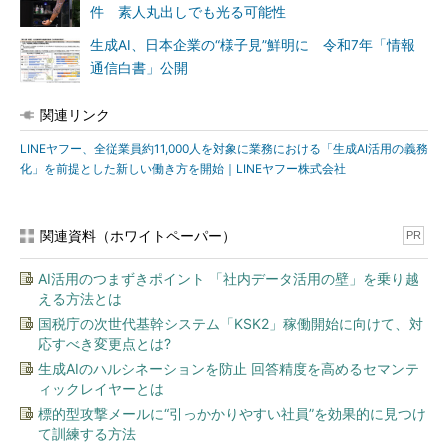
件 素人丸出しでも光る可能性
生成AI、日本企業の“様子見”鮮明に 令和7年「情報
通信白書」公開
関連リンク
LINEヤフー、全従業員約11,000人を対象に業務における「生成AI活用の義務
化」を前提とした新しい働き方を開始｜LINEヤフー株式会社
関連資料（ホワイトペーパー）
PR
AI活用のつまずきポイント 「社内データ活用の壁」を乗り越
える方法とは
国税庁の次世代基幹システム「KSK2」稼働開始に向けて、対
応すべき変更点とは?
生成AIのハルシネーションを防止 回答精度を高めるセマンテ
ィックレイヤーとは
標的型攻撃メールに“引っかかりやすい社員”を効果的に見つけ
て訓練する方法