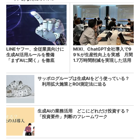
LINEヤフー、全従業員向けに
MIXI、ChatGPT全社導入で9
生成AI活用ルールを整備
9％が生産性向上を実感 月間
「まずAIに聞く」を徹底
1.7万時間削減を実現した活用
術
サッポログループは生成AIをどう使っている？
利用拡大施策とROI測定法に迫る
生成AIの業務活用 どこにどれだけ投資する？
「投資要件」判断のフレームワーク