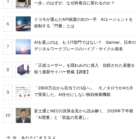
一歩」のはずが、なぜ終着点に変わるのか？
ドコモが選んだAPI保護の次の一手 AIエージェントを
統制する「門番」とは
AIを選ぶのは、もうIT部門ではない？ Gartner、日本の
デジタルワークプレースのハイプ・サイクル発表
「正規ユーザー」を隠れみのに侵入 信頼された基盤を
狙う最新サイバー脅威【調査】
「2800万点から目当ての1品へ」 モノタロウが4カ月
で実装した、AI任せにしない独自検索機能
富士通とNECの決算会見から読み解く、2026年下半期
「AI需要」と「収益の見通し」
今、あなたにオススメ