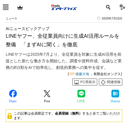
ニュース
2025年7月22日
AIニュースピックアップ
LINEヤフー、全従業員向けに生成AI活用ルールを
整備 「まずAIに聞く」を徹底
LINEヤフーは2025年7月より、全従業員を対象に生成AI活用を前
提とした新たな働き方を開始した。調査や資料作成、会議など業
務の約3割をAIで効率化し、創造的業務への集中を促す。
[
後藤大地
，有限会社オングス]
PC用表示
関連情報
Share
Post
LINE
Hatena
この記事は会員限定です。
会員登録（無料）
すると全てご覧いただけ
ます。