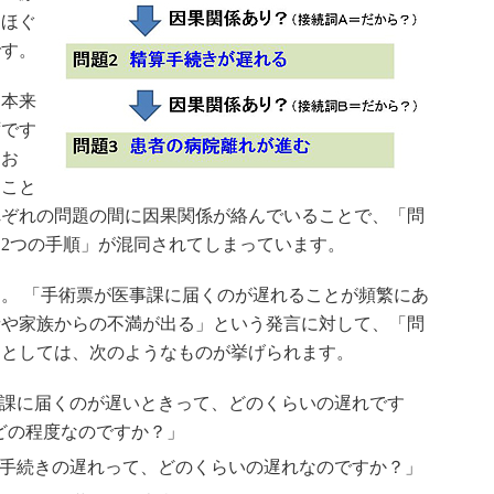
きほぐ
です。
本来
ずです
てお
ること
れぞれの問題の間に因果関係が絡んでいることで、「問
2つの手順」が混同されてしまっています。
。 「手術票が医事課に届くのが遅れることが頻繁にあ
者や家族からの不満が出る」という発言に対して、「問
問としては、次のようなものが挙げられます。
課に届くのが遅いときって、どのくらいの遅れです
どの程度なのですか？」
手続きの遅れって、どのくらいの遅れなのですか？」