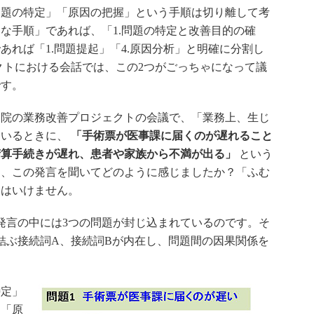
問題の特定」「原因の把握」という手順は切り離して考
な手順」であれば、「1.問題の特定と改善目的の確
であれば「1.問題提起」「4.原因分析」と明確に分割し
クトにおける会話では、この2つがごっちゃになって議
です。
院の業務改善プロジェクトの会議で、「業務上、生じ
ているときに、
「手術票が医事課に届くのが遅れること
精算手続きが遅れ、患者や家族から不満が出る」
という
は、この発言を聞いてどのように感じましたか？「ふむ
てはいけません。
発言の中には3つの問題が封じ込まれているのです。そ
結ぶ接続詞A、接続詞Bが内在し、問題間の因果関係を
定」
、「原