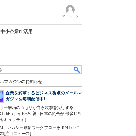
マイページ
中小企業IT活用
ルマガジンのお知らせ
企業を変革するビジネス視点のメールマ
ガジンを毎朝配信中!!
ラー解消のつもりが自ら攻撃を実行する
ClickFix」が108％増 日本の割合が 最多14％
セキュリティ］
BM、レガシー刷新ワークフローをIBM Bobに
加[注目ニュース]