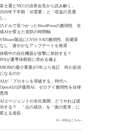
富士通とNECの決算会見から読み解く、
2026年下半期「AI需要」と「収益の見通
し」
25ドルで見つかったWordPressの脆弱性 生
成AIが変えた攻防の時間軸
VMware製品にCVSS 9.8の脆弱性、回避策
なし 速やかなアップデートを推奨
休暇中の自社機器が攻撃に加担する？
IPAが夏季休暇前に求める備え
SBOMの最小要素が5年ぶり改訂 何が必須
になるのか
AIが「プロキシを突破する」時代へ
OpenAIの評価用AI、ゼロデイ脆弱性を自律
悪用
AIエージェントの全社展開、どうやれば成
功する？ 「点の成功」を「面の変革」に
変える道筋
11～30位はこちら
»