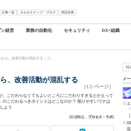
記事一覧
オルタナティブ・ブログ
用語辞典
ブン経営
業務の自動化
セキュリティ
DX×組織
から、改善活動が混乱する：プ...
ら、改善活動が混乱する
メー
（1/2 ページ）
が、こだわらなくてもよいところにこだわりすぎるとかえって
」のこだわるべきポイントはどこなのか？ 陥りやすいワナは
エ
えしよう
「
［
[松浦剛志，
プロセス・ラボ
]
I
追