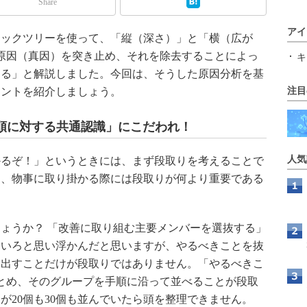
Share
アイ
ジックツリーを使って、「縦（深さ）」と「横（広が
原因（真因）を突き止め、それを除去することによっ
キ
きる」と解説しました。今回は、そうした原因分析を基
イントを紹介しましょう。
注目
順に対する共通認識」にこだわれ！
人気
るぞ！」というときには、まず段取りを考えることで
に、物事に取り掛かる際には段取りが何より重要である
ょうか？ 「改善に取り組む主要メンバーを選抜する」
ろいろと思い浮かんだと思いますが、やるべきことを抜
き出すことだけが段取りではありません。「やるべきこ
まとめ、そのグループを手順に沿って並べることが段取
が20個も30個も並んでいたら頭を整理できません。