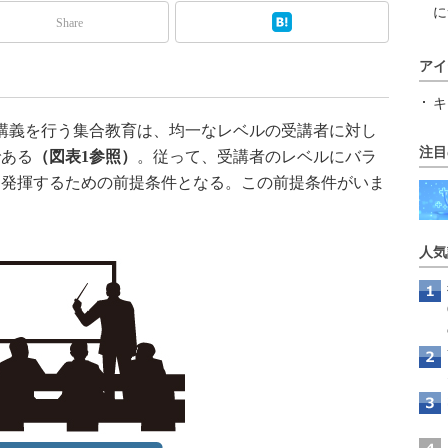
に
Share
アイ
キ
講義を行う集合教育は、均一なレベルの受講者に対し
注目
である
（図表1参照）
。従って、受講者のレベルにバラ
を発揮するための前提条件となる。この前提条件がいま
人気