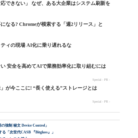
 秘文 Device Control」
世代CASB 『Bitglass』」