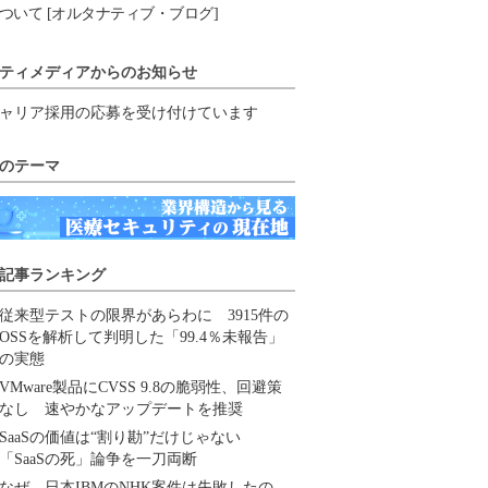
ついて [オルタナティブ・ブログ]
ティメディアからのお知らせ
ャリア採用の応募を受け付けています
のテーマ
記事ランキング
従来型テストの限界があらわに 3915件の
OSSを解析して判明した「99.4％未報告」
の実態
VMware製品にCVSS 9.8の脆弱性、回避策
なし 速やかなアップデートを推奨
SaaSの価値は“割り勘”だけじゃない
「SaaSの死」論争を一刀両断
なぜ、日本IBMのNHK案件は失敗したの