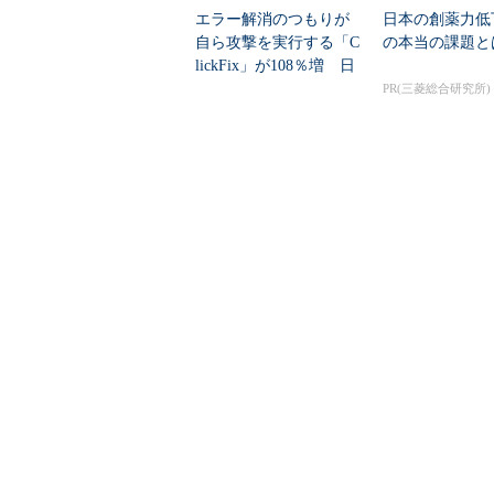
エラー解消のつもりが
日本の創薬力低
自ら攻撃を実行する「C
の本当の課題と
lickFix」が108％増 日
本の割...
PR(三菱総合研究所)