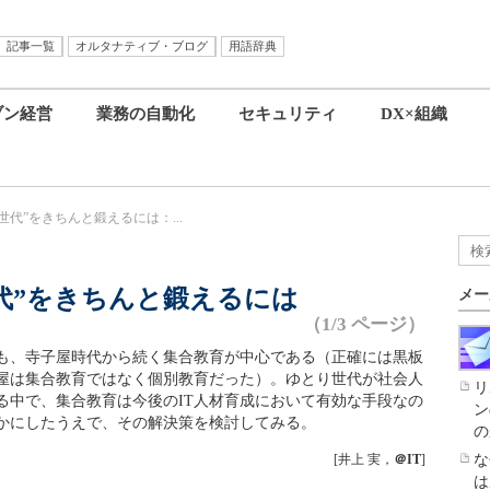
記事一覧
オルタナティブ・ブログ
用語辞典
ブン経営
業務の自動化
セキュリティ
DX×組織
代”をきちんと鍛えるには：...
代”をきちんと鍛えるには
メー
（1/3 ページ）
も、寺子屋時代から続く集合教育が中心である（正確には黒板
屋は集合教育ではなく個別教育だった）。ゆとり世代が社会人
リ
る中で、集合教育は今後のIT人材育成において有効な手段なの
ン
かにしたうえで、その解決策を検討してみる。
の
[井上 実，
＠IT
]
な
は