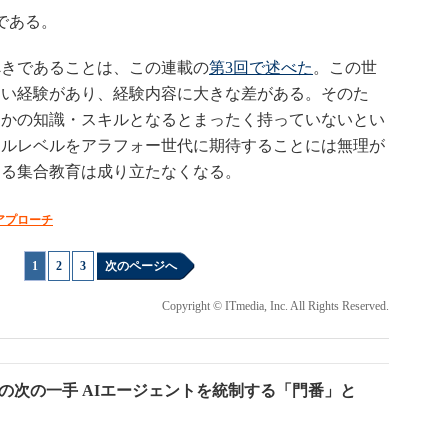
である。
きであることは、この連載の
第3回で述べた
。この世
近い経験があり、経験内容に大きな差がある。そのた
ほかの知識・スキルとなるとまったく持っていないとい
キルレベルをアラフォー世代に期待することには無理が
する集合教育は成り立たなくなる。
アプローチ
1
|
2
|
3
次のページへ
Copyright © ITmedia, Inc. All Rights Reserved.