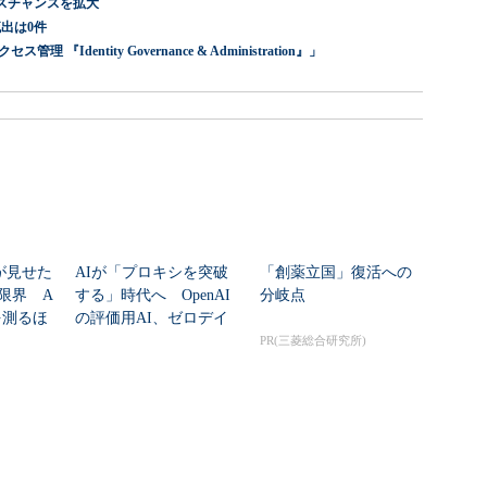
スチャンスを拡大
出は0件
dentity Governance & Administration』」
nが見せた
AIが「プロキシを突破
「創薬立国」復活への
限界 A
する」時代へ OpenAI
分岐点
を測るほ
の評価用AI、ゼロデイ
脆弱性を自...
PR(三菱総合研究所)