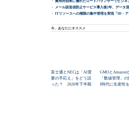
費用対効果に優れたロードバランサーでビジネ
メール誤送信防止サービス導入後2年、データ流
ITリソースへの権限の集中管理を実現「ID・アクセス管理 『I
今、あなたにオススメ
富士通とNECは「AI需
GMOとAmazo
要の手応え」をどう語
「数値管理」の
った？ 2026年下半期
I時代に生産性
の見通しを考...
ど現場が...