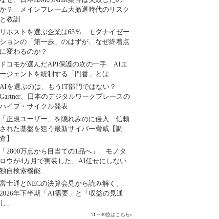
か？ メインフレーム大撤退時代のリスク
と教訓
リホストを選ぶ企業は63％ モダナイゼー
ションの「第一歩」のはずが、なぜ終着点
に変わるのか？
ドコモが選んだAPI保護の次の一手 AIエ
ージェントを統制する「門番」とは
AIを選ぶのは、もうIT部門ではない？
Gartner、日本のデジタルワークプレースの
ハイプ・サイクル発表
「正規ユーザー」を隠れみのに侵入 信頼
された基盤を狙う最新サイバー脅威【調
査】
「2800万点から目当ての1品へ」 モノタ
ロウが4カ月で実装した、AI任せにしない
独自検索機能
富士通とNECの決算会見から読み解く、
2026年下半期「AI需要」と「収益の見通
し」
11～30位はこちら
»