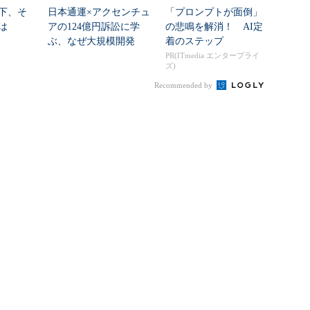
下、そ
日本通運×アクセンチュ
「プロンプトが面倒」
は
アの124億円訴訟に学
の悲鳴を解消！ AI定
ぶ、なぜ大規模開発
着のステップ
は“燃える”のか
PR(ITmedia エンタープライ
ズ)
Recommended by