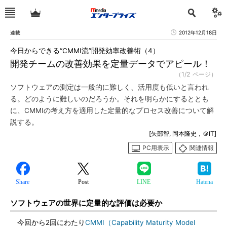
連載
2012年12月18日
今日からできる“CMMI流”開発効率改善術（4）
開発チームの改善効果を定量データでアピール！
（1/2 ページ）
ソフトウェアの測定は一般的に難しく、活用度も低いと言われ
る。どのように難しいのだろうか。それを明らかにするととも
に、CMMIの考え方を適用した定量的なプロセス改善について解
説する。
[矢部智, 岡本隆史，＠IT]
PC用表示
関連情報
Share
Post
LINE
Hatena
ソフトウェアの世界に定量的な評価は必要か
今回から2回にわたり
CMMI（Capability Maturity Model