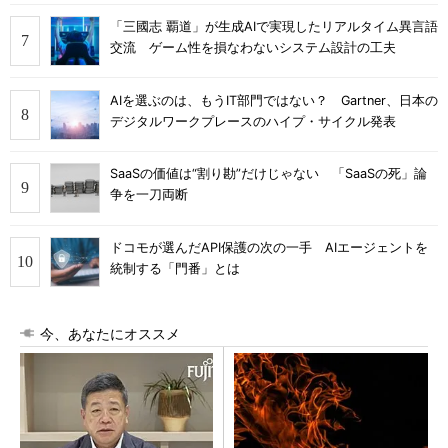
「三國志 覇道」が生成AIで実現したリアルタイム異言語
交流 ゲーム性を損なわないシステム設計の工夫
AIを選ぶのは、もうIT部門ではない？ Gartner、日本の
デジタルワークプレースのハイプ・サイクル発表
SaaSの価値は“割り勘”だけじゃない 「SaaSの死」論
争を一刀両断
ドコモが選んだAPI保護の次の一手 AIエージェントを
統制する「門番」とは
今、あなたにオススメ