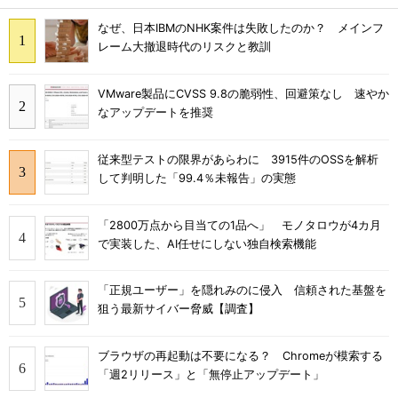
なぜ、日本IBMのNHK案件は失敗したのか？ メインフ
レーム大撤退時代のリスクと教訓
VMware製品にCVSS 9.8の脆弱性、回避策なし 速やか
なアップデートを推奨
従来型テストの限界があらわに 3915件のOSSを解析
して判明した「99.4％未報告」の実態
「2800万点から目当ての1品へ」 モノタロウが4カ月
で実装した、AI任せにしない独自検索機能
「正規ユーザー」を隠れみのに侵入 信頼された基盤を
狙う最新サイバー脅威【調査】
ブラウザの再起動は不要になる？ Chromeが模索する
「週2リリース」と「無停止アップデート」