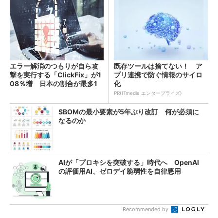
エラー解消のつもりが自ら攻
既存ツールは捨てない！ ア
撃を実行する「ClickFix」が1
プリ連携で防ぐ情報のサイロ
08％増 日本の割合が最多1
化
4％
PR(ITmedia エンタープライズ)
SBOMの最小要素が5年ぶり改訂 何が必須に
なるのか
AIが「プロキシを突破する」時代へ OpenAI
の評価用AI、ゼロデイ脆弱性を自律悪用
Recommended by