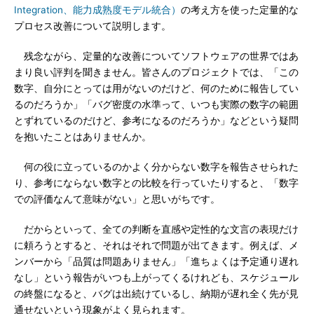
Integration、能力成熟度モデル統合）
の考え方を使った定量的な
プロセス改善について説明します。
残念ながら、定量的な改善についてソフトウェアの世界ではあ
まり良い評判を聞きません。皆さんのプロジェクトでは、「この
数字、自分にとっては用がないのだけど、何のために報告してい
るのだろうか」「バグ密度の水準って、いつも実際の数字の範囲
とずれているのだけど、参考になるのだろうか」などという疑問
を抱いたことはありませんか。
何の役に立っているのかよく分からない数字を報告させられた
り、参考にならない数字との比較を行っていたりすると、「数字
での評価なんて意味がない」と思いがちです。
だからといって、全ての判断を直感や定性的な文言の表現だけ
に頼ろうとすると、それはそれで問題が出てきます。例えば、メ
ンバーから「品質は問題ありません」「進ちょくは予定通り遅れ
なし」という報告がいつも上がってくるけれども、スケジュール
の終盤になると、バグは出続けているし、納期が遅れ全く先が見
通せないという現象がよく見られます。