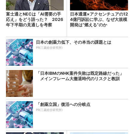
富士通とNECは「AI需要の手
日本通運×アクセンチュアの12
応え」をどう語った？ 2026
4億円訴訟に学ぶ、なぜ大規模
年下半期の見通しを考察
開発は“燃える”のか
日本の創薬力低下、その本当の課題とは
PR(三菱総合研究所)
「日本IBMのNHK案件失敗は既定路線だった」
メインフレーム大撤退時代のリスクと教訓
「創薬立国」復活への分岐点
PR(三菱総合研究所)