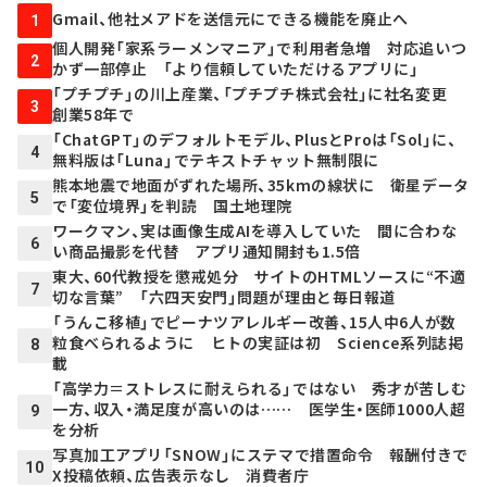
Gmail、他社メアドを送信元にできる機能を廃止へ
1
個人開発「家系ラーメンマニア」で利用者急増 対応追いつ
2
かず一部停止 「より信頼していただけるアプリに」
「プチプチ」の川上産業、「プチプチ株式会社」に社名変更
3
創業58年で
「ChatGPT」のデフォルトモデル、PlusとProは「Sol」に、
4
無料版は「Luna」でテキストチャット無制限に
熊本地震で地面がずれた場所、35kmの線状に 衛星データ
5
で「変位境界」を判読 国土地理院
ワークマン、実は画像生成AIを導入していた 間に合わな
6
い商品撮影を代替 アプリ通知開封も1.5倍
東大、60代教授を懲戒処分 サイトのHTMLソースに“不適
7
切な言葉” 「六四天安門」問題が理由と毎日報道
「うんこ移植」でピーナツアレルギー改善、15人中6人が数
粒食べられるように ヒトの実証は初 Science系列誌掲
8
載
「高学力＝ストレスに耐えられる」ではない 秀才が苦しむ
一方、収入・満足度が高いのは…… 医学生・医師1000人超
9
を分析
写真加工アプリ「SNOW」にステマで措置命令 報酬付きで
10
X投稿依頼、広告表示なし 消費者庁