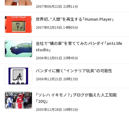
2007年06月22日 21時11分
世界初、“人間”を再生する「Human Player」
2007年02月19日 14時05分
会社で“蟻の巣”を育ててみた――バンダイ「ants life
studio」
2006年12月01日 23時45分
バンダイに聞く“インテリア玩具”の可能性
2006年12月21日 20時13分
「ソレハ イキモノ？」――ブログが鍛えた人工知能
「20Q」
2005年11月28日 16時52分