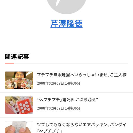
芹澤隆徳
関連記事
プチプチ無限地獄へいらっしゃいませ、ご主人様
2008年02月07日 14時36分
「∞プチプチ」第2弾は“ぷち萌え”
2008年02月07日 14時36分
ツブしてもなくならないエアパッキン、バンダイ
「∞プチプチ」