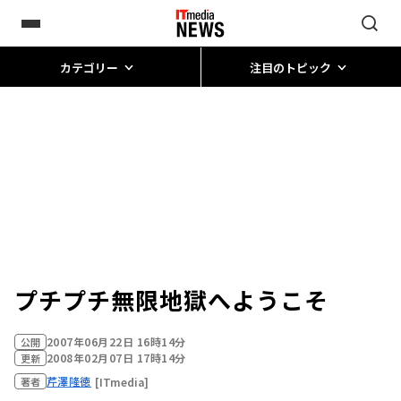
カテゴリー
注目のトピック
プチプチ無限地獄へようこそ
2007年06月22日 16時14分
公開
2008年02月07日 17時14分
更新
芹澤隆徳
[ITmedia]
著者