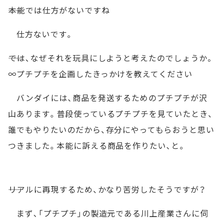
――本能では仕方がないですね
仕方ないです。
――では、なぜそれを玩具にしようと考えたのでしょうか。
∞プチプチを企画したきっかけを教えてください
バンダイには、商品を発送するためのプチプチが沢
山あります。普段使っているプチプチを見ていたとき、
誰でもやりたいのだから、存分にやってもらおうと思い
つきました。本能に訴える商品を作りたい、と。
――リアルに再現するため、かなり苦労したそうですが？
まず、「プチプチ」の製造元である川上産業さんに伺