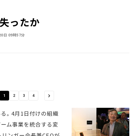
失ったか
20日 09時57分
1
2
3
4
る。4月1日付けの組織
ゲーム事業を統合する変
トリンガー会長兼CEOが