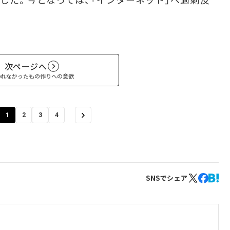
次ページへ
われなかったもの作りへの意欲
1
2
3
4
SNSでシェア