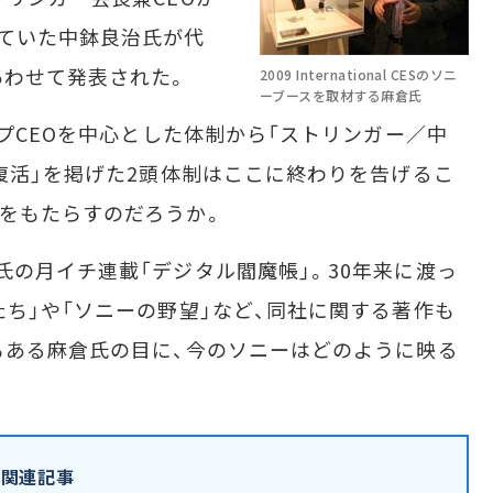
ていた中鉢良治氏が代
あわせて発表された。
2009 International CESのソニ
ーブースを取材する麻倉氏
プCEOを中心とした体制から「ストリンガー／中
の復活」を掲げた2頭体制はここに終わりを告げるこ
をもたらすのだろうか。
の月イチ連載「デジタル閻魔帳」。30年来に渡っ
たち」や「ソニーの野望」など、同社に関する著作も
もある麻倉氏の目に、今のソニーはどのように映る
ー関連記事