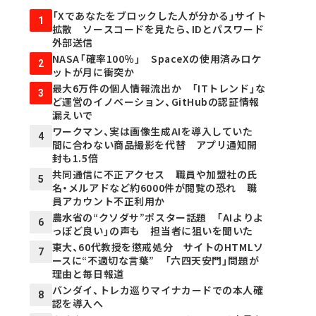
「Xであなたをブロックした人が分かる」サイト
1
拡散 ソースコードを見たら、IDとパスワード
外部送信
NASA「確率100％」 SpaceXの使用済みロケ
2
ットが月に衝突か
最大6万件の個人情報流出か 「ITトレンド」な
3
ど運営のイノベーション、GitHubの認証情報
漏えいで
ワークマン、実は画像生成AIを導入していた
4
間に合わない商品撮影を代替 アプリ通知開
封も1.5倍
共同通信に不正アクセス 職員や加盟社の氏
5
名・メルアドなど約6000件が閲覧の恐れ 職
員アカウント不正利用か
農水省の“クソダサ”ポスター話題 「AIよりよ
6
っぽど良い」の声も 担当者に狙いを聞いた
東大、60代教授を懲戒処分 サイトのHTMLソ
7
ースに“不適切な言葉” 「六四天安門」問題が
理由と毎日報道
バンダイ、トレカ巡りマイナカードでの本人確
8
認を導入へ