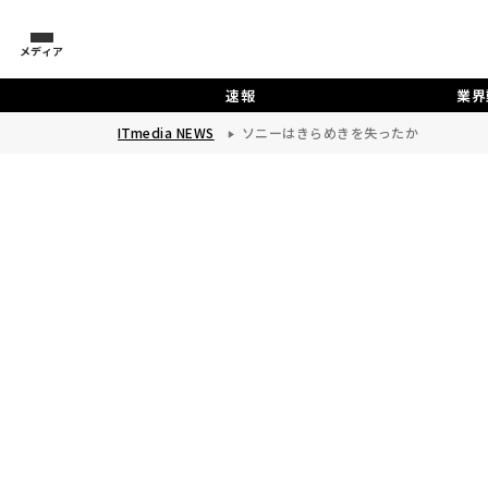
メディア
速報
業界
ITmedia NEWS
ソニーはきらめきを失ったか