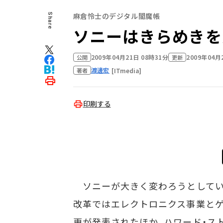
麻倉怜士のデジタル閻魔帳
Share
ソニーはきらめきを
2009年04月21日 08時31分
2009年04月
公開
更新
渡邊宏
[ITmedia]
著者
印刷する
ソニーが大きく変わろうとしてい
改革ではエレクトロニクス事業と
更が発表されたほか、ハワード・ス