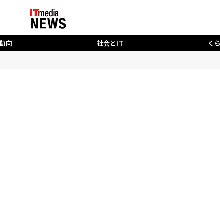
動向
社会とIT
く