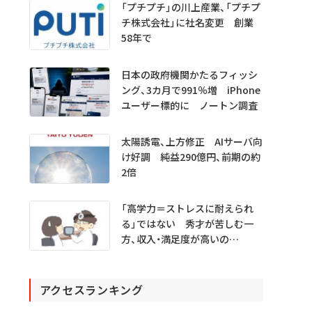
「プチプチ」の川上産業、「プチプ
チ株式会社」に社名変更 創業
58年で
日本の政府機関かたるフィッシ
ング、3カ月で991％増 iPhone
ユーザー標的に ノートン調査
太陽誘電、上方修正 AIサーバ向
け好調 純益290億円、前期の約
2倍
「高学力＝ストレスに耐えられ
る」ではない 秀才が苦しむ一
方、収入・満足度が高いの
は…… 医学生・医師1000人超
を分析
アクセスランキング