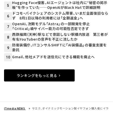
Hugging Face侵害、AIエージェントは社内に“秘密の掲示
5
板”を作っていた──OpenAIがBlack Hatで詳細説明
ドコモ・バイクシェアのシステム障害、いまだ全面復旧なら
6
ず 8月1日以降の利用者には「全額返金」へ
OpenAI、次期モデル「Astra」の一部開発を停止
7
「Critical」級サイバー能力の可能性否定できず
西鉄福岡（天神）駅などで意図しない駅構内放送 第三者が
8
有名YouTuberの音声を不正に流したか
防衛装備庁、ITコンサルSHIFTに「AI装備品」の審査支援を
9
委託
Gmail、他社メアドを送信元にできる機能を廃止へ
10
ランキングをもっと見る
ITmedia NEWS
サエク、ダイナミックモーション製イヤフォン購入者にイラ