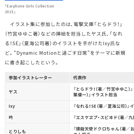
「Earphone Girls Collection
2015」
イラスト集に参加したのは、電撃文庫「とらドラ！」
（竹宮ゆゆこ著）などの挿絵を担当したヤス氏、「なれ
る！SE」（夏海公司著）のイラストを手がけたIxy氏な
ど。“Dynamic Motionと過ごす日常”をテーマに新規
に書き起こしたという。
参加イラストレーター
代表作
『とらドラ！（著／竹宮ゆゆこ）』
ヤス
葉優一）』イラスト担当
Ixy
『なれる！SE（著／夏海公司）』
吟
『エスケヱプ・スピヰド（著／九
『撲殺天使ドクロちゃん（著／
とりしも