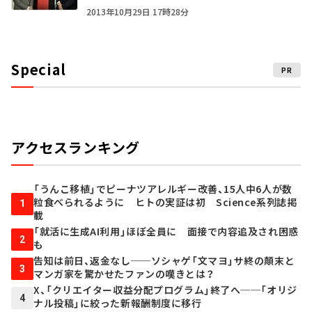
2013年10月29日 17時28分
Special
PR
アクセスランキング
「うんこ移植」でピーナツアレルギー改善、15人中6人が数
粒食べられるように ヒトの実証は初 Science系列誌掲
1
載
「就活に生成AI利用」ほぼ全員に 面接で内容追及され困惑
2
も
告知は前日、返金なし──ソシャゲ「文マヨ」サ終の顛末と
3
マンガ家を驚かせたファンの嘆きとは？
X、「クリエイター収益分配プログラム」終了へ──「オリジ
4
ナル投稿」に絞った新報酬制度に移行