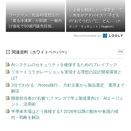
いま最も相談したい保育士・て
ワークマン、気温45度想定の
ぃ先生がアドバイス！ 子ども
「着る冷凍庫」が好調 一般向
の“おてつだい”に、どん...
（ア
け強化で50億円販売目指...
タック・キュキュット｜Hugkum）
Recommended by
関連資料（ホワイトペーパー）
PR
AIシステムのセキュリティを確保するためのプレイブック
リモートコラボレーションを実現する理想の設計開発環境と
は?
3分でわかる「Notes移行」 方針立案から製品選定、運用まで
解説
開発担当者の“右腕”に? マンガで学ぶ製造業向け「AIエージェ
ント」活用術
半導体市場はどう推移する? 2026年以降の動向や各国の傾
向・戦略を解説