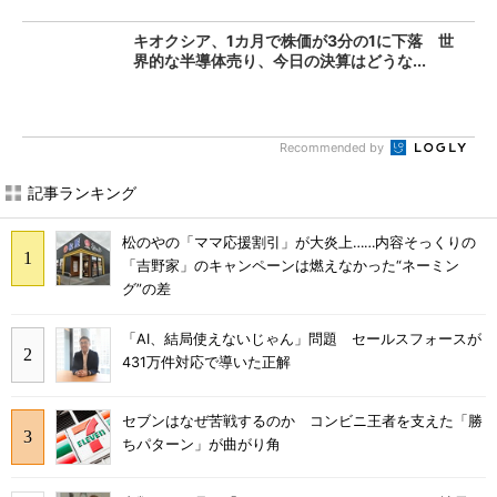
キオクシア、1カ月で株価が3分の1に下落 世
界的な半導体売り、今日の決算はどうな...
Recommended by
記事ランキング
松のやの「ママ応援割引」が大炎上……内容そっくりの
「吉野家」のキャンペーンは燃えなかった“ネーミン
グ”の差
「AI、結局使えないじゃん」問題 セールスフォースが
431万件対応で導いた正解
セブンはなぜ苦戦するのか コンビニ王者を支えた「勝
ちパターン」が曲がり角