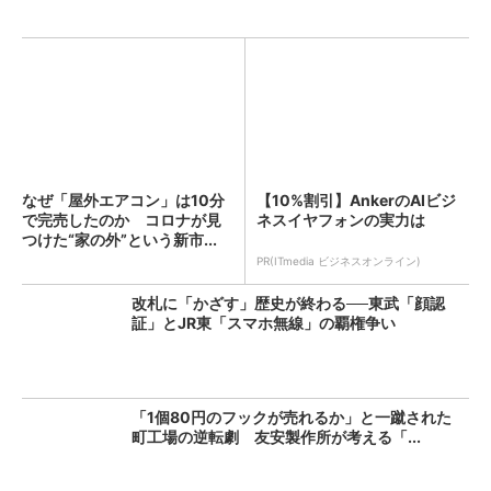
なぜ「屋外エアコン」は10分
【10%割引】AnkerのAIビジ
で完売したのか コロナが見
ネスイヤフォンの実力は
つけた“家の外”という新市...
PR(ITmedia ビジネスオンライン)
改札に「かざす」歴史が終わる──東武「顔認
証」とJR東「スマホ無線」の覇権争い
「1個80円のフックが売れるか」と一蹴された
町工場の逆転劇 友安製作所が考える「...