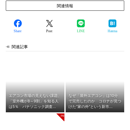
関連情報
Share
Post
LINE
Hatena
関連記事
エアコン市場の見えない課題、
なぜ「屋外エアコン」は10分
「室外機が8～9割」を知る人
で完売したのか コロナが見つ
は5％ パナソニック調査...
けた“家の外”という新市...