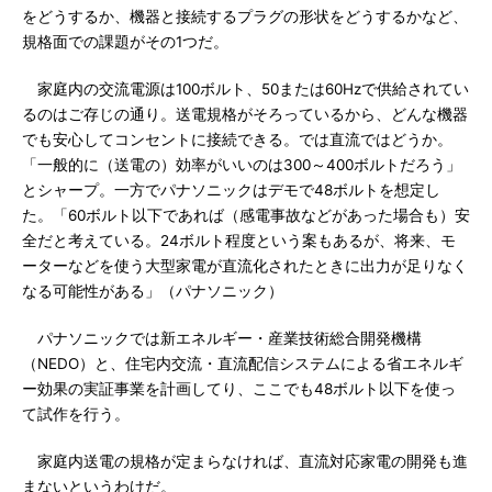
をどうするか、機器と接続するプラグの形状をどうするかなど、
規格面での課題がその1つだ。
家庭内の交流電源は100ボルト、50または60Hzで供給されてい
るのはご存じの通り。送電規格がそろっているから、どんな機器
でも安心してコンセントに接続できる。では直流ではどうか。
「一般的に（送電の）効率がいいのは300～400ボルトだろう」
とシャープ。一方でパナソニックはデモで48ボルトを想定し
た。「60ボルト以下であれば（感電事故などがあった場合も）安
全だと考えている。24ボルト程度という案もあるが、将来、モ
ーターなどを使う大型家電が直流化されたときに出力が足りなく
なる可能性がある」（パナソニック）
パナソニックでは新エネルギー・産業技術総合開発機構
（NEDO）と、住宅内交流・直流配信システムによる省エネルギ
ー効果の実証事業を計画してり、ここでも48ボルト以下を使っ
て試作を行う。
家庭内送電の規格が定まらなければ、直流対応家電の開発も進
まないというわけだ。