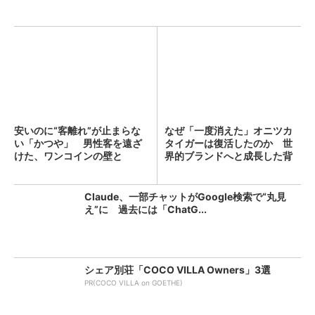
安いのに“客離れ”が止まらな
なぜ「一度消えた」オニツカ
い「かつや」 男性客を遠ざ
タイガーは復活したのか 世
けた、ワンコインの壁と
界的ブランドへと成長した背
は？...
景...
Claude、一部チャットがGoogle検索で“丸見
え”に 過去には「ChatG...
シェア別荘「COCO VILLA Owners」3選
PR(COCO VILLA on GOETHE)