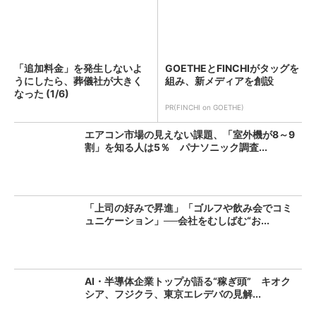
「追加料金」を発生しないよ
GOETHEとFINCHIがタッグを
うにしたら、葬儀社が大きく
組み、新メディアを創設
なった (1/6)
PR(FINCHI on GOETHE)
エアコン市場の見えない課題、「室外機が8～9
割」を知る人は5％ パナソニック調査...
「上司の好みで昇進」「ゴルフや飲み会でコミ
ュニケーション」──会社をむしばむ“お...
AI・半導体企業トップが語る“稼ぎ頭” キオク
シア、フジクラ、東京エレデバの見解...