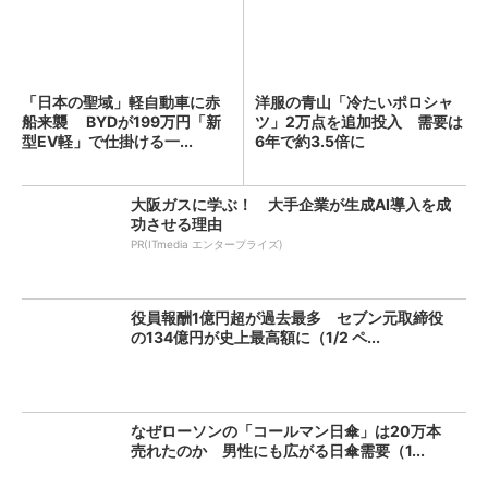
「日本の聖域」軽自動車に赤
洋服の青山「冷たいポロシャ
船来襲 BYDが199万円「新
ツ」2万点を追加投入 需要は
型EV軽」で仕掛ける一...
6年で約3.5倍に
大阪ガスに学ぶ！ 大手企業が生成AI導入を成
功させる理由
PR(ITmedia エンタープライズ)
役員報酬1億円超が過去最多 セブン元取締役
の134億円が史上最高額に（1/2 ペ...
なぜローソンの「コールマン日傘」は20万本
売れたのか 男性にも広がる日傘需要（1...