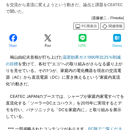
を交流から直流に変えようという動きだ。論点と課題をCEATEC
で聞いた。
[斎藤健二，ITmedia]
PC用表示
関連情報
Share
Post
LINE
Hatena
鳩山由紀夫首相が打ち上げた
温室効果ガス1990年比25％削減
の目標
を受けて、各社で“エコ”への取り組みがさらなる盛り上が
りを見せている。その1つが、家庭内の電化機器を現在の交流電
源（AC）から直流電源（DC）に置き換えるという“家庭内直流
化”の動きだ。
CEATEC JAPANのブースでは、シャープが家庭内家電すべてを
直流化する「ソーラーDCエコハウス」を2015年に実現するとデ
モを行い、パナソニックも「DCを家庭内に」と取り組みを展示
している。
*** 一部省略されたコンテンツがあります。
PC版でご覧くださ