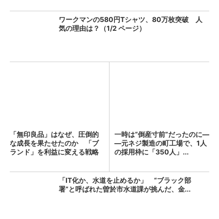
ワークマンの580円Tシャツ、80万枚突破 人
気の理由は？（1/2 ページ）
「無印良品」はなぜ、圧倒的
一時は“倒産寸前”だったのに―
な成長を果たせたのか 「ブ
―元ネジ製造の町工場で、1人
ランド」を利益に変える戦略
の採用枠に「350人」...
の...
「IT化か、水道を止めるか」 “ブラック部
署”と呼ばれた曽於市水道課が挑んだ、金...