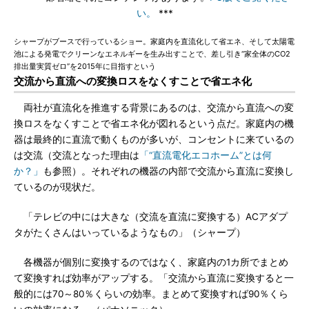
い。
***
シャープがブースで行っているショー。家庭内を直流化して省エネ、そして太陽電
池による発電でクリーンなエネルギーを生み出すことで、差し引き“家全体のCO2
排出量実質ゼロ”を2015年に目指すという
交流から直流への変換ロスをなくすことで省エネ化
両社が直流化を推進する背景にあるのは、交流から直流への変
換ロスをなくすことで省エネ化が図れるという点だ。家庭内の機
器は最終的に直流で動くものが多いが、コンセントに来ているの
は交流（交流となった理由は
「“直流電化エコホーム”とは何
か？」
も参照）。それぞれの機器の内部で交流から直流に変換し
ているのが現状だ。
「テレビの中には大きな（交流を直流に変換する）ACアダプ
タがたくさんはいっているようなもの」（シャープ）
各機器が個別に変換するのではなく、家庭内の1カ所でまとめ
て変換すれば効率がアップする。「交流から直流に変換すると一
般的には70～80％くらいの効率。まとめて変換すれば90％くら