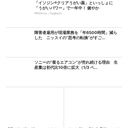
「イソジン®クリアうがい薬」といっしょに
「うがいパワー」で一年中！ 健やか
PR(iNova｜Hugkum)
障害者雇用が現場業務を「年6500時間」減ら
した ニッスイの“思考の転換”がすご...
ソニーの“着るエアコン”が売れ続ける理由 生
産量は初代比10倍に拡大（1/3 ペ...