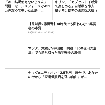
「AI、結局使えないじゃん」
キリン、「カプセルトイ感覚
問題 セールスフォースが431
で楽しめる」自販機を導入
万件対応で導いた正解（...
親子向け飲料の認知拡大狙う
【見城徹×藤田晋】AI時代でも変わらない経営
者の本質
PR(FINCHI on GOETHE)
マツダ、業績がV字回復 関税「300億円の逆
風」でも勝ち取った黒字転換の裏側
ヤマダ×エディオン「2.5兆円」統合で、あなた
の街から「家電量販店を選ぶ自由」が...