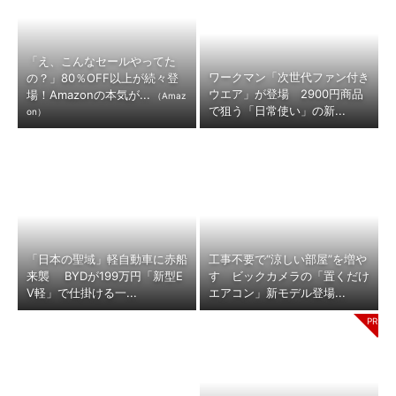
「え、こんなセールやってた
ワークマン「次世代ファン付き
の？」80％OFF以上が続々登
ウエア」が登場 2900円商品
場！Amazonの本気が...
（Amaz
で狙う「日常使い」の新...
on）
「日本の聖域」軽自動車に赤船
工事不要で“涼しい部屋”を増や
来襲 BYDが199万円「新型E
す ビックカメラの「置くだけ
V軽」で仕掛ける一...
エアコン」新モデル登場...