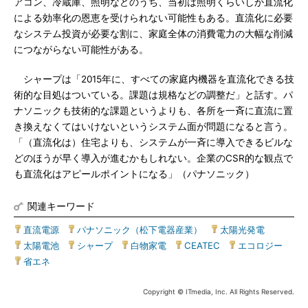
アコン、冷蔵庫、照明などのうち、当初は照明くらいしか直流化
による効率化の恩恵を受けられない可能性もある。直流化に必要
なシステム投資が必要な割に、家庭全体の消費電力の大幅な削減
につながらない可能性がある。
シャープは「2015年に、すべての家庭内機器を直流化できる技
術的な目処はついている。課題は規格などの調整だ」と話す。パ
ナソニックも技術的な課題というよりも、各所を一斉に直流に置
き換えなくてはいけないというシステム面が問題になると言う。
「（直流化は）住宅よりも、システムが一斉に導入できるビルな
どのほうが早く導入が進むかもしれない。企業のCSR的な観点で
も直流化はアピールポイントになる」（パナソニック）
関連キーワード
直流電源
|
パナソニック（松下電器産業）
|
太陽光発電
|
太陽電池
|
シャープ
|
白物家電
|
CEATEC
|
エコロジー
|
省エネ
Copyright © ITmedia, Inc. All Rights Reserved.