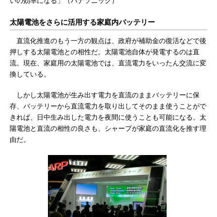
いの効率になる」（パナソニック）
太陽電池をさらに活用する家庭内バッテリー
直流化推進のもう一方の観点は、政府が補助金の復活などで後
押しする太陽電池との相性だ。太陽電池自体が発電するのは直
流。現在、家庭用の太陽電池では、直流電力をいったん交流に変
換している。
しかし太陽電池が生み出す電力を直流のままバッテリーに保
存、バッテリーから直流電力を取り出してそのまま使うことがで
きれば、日中生み出した電力を夜間に使うことも可能になる。太
陽電池と直流の相性の良さも、シャープが家庭の直流化を推す理
由だ。