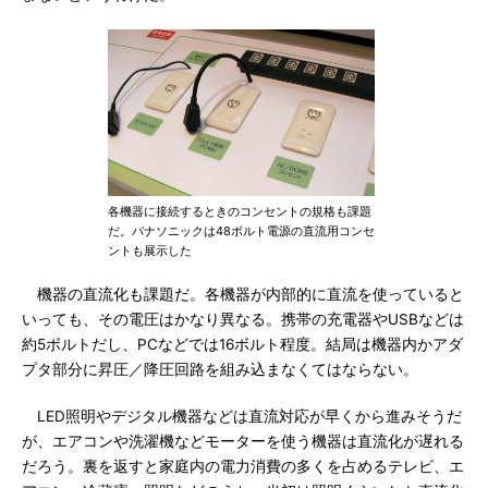
各機器に接続するときのコンセントの規格も課題
だ。パナソニックは48ボルト電源の直流用コンセ
ントも展示した
機器の直流化も課題だ。各機器が内部的に直流を使っていると
いっても、その電圧はかなり異なる。携帯の充電器やUSBなどは
約5ボルトだし、PCなどでは16ボルト程度。結局は機器内かアダ
プタ部分に昇圧／降圧回路を組み込まなくてはならない。
LED照明やデジタル機器などは直流対応が早くから進みそうだ
が、エアコンや洗濯機などモーターを使う機器は直流化が遅れる
だろう。裏を返すと家庭内の電力消費の多くを占めるテレビ、エ