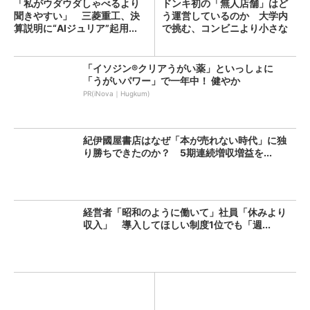
「私がウダウダしゃべるより
ドンキ初の「無人店舗」はど
聞きやすい」 三菱重工、決
う運営しているのか 大学内
算説明に“AIジュリア”起用...
で挑む、コンビニより小さな
新...
「イソジン®クリアうがい薬」といっしょに
「うがいパワー」で一年中！ 健やか
PR(iNova｜Hugkum)
紀伊國屋書店はなぜ「本が売れない時代」に独
り勝ちできたのか？ 5期連続増収増益を...
経営者「昭和のように働いて」社員「休みより
収入」 導入してほしい制度1位でも「週...