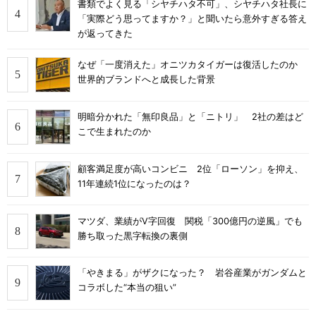
書類でよく見る「シヤチハタ不可」、シヤチハタ社長に
「実際どう思ってますか？」と聞いたら意外すぎる答え
が返ってきた
なぜ「一度消えた」オニツカタイガーは復活したのか
世界的ブランドへと成長した背景
明暗分かれた「無印良品」と「ニトリ」 2社の差はど
こで生まれたのか
顧客満足度が高いコンビニ 2位「ローソン」を抑え、
11年連続1位になったのは？
マツダ、業績がV字回復 関税「300億円の逆風」でも
勝ち取った黒字転換の裏側
「やきまる」がザクになった？ 岩谷産業がガンダムと
コラボした“本当の狙い”