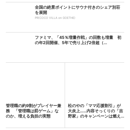
全国の絶景ポイントにサウナ付きのシェア別荘
を展開
PR(COCO VILLA on GOETHE)
ファミマ、「45％増量作戦」の回数も増量 初
の年2回開催、5年で売り上げ2倍超（...
管理職の約9割がプレイヤー兼
松のやの「ママ応援割引」が
務 「管理職は罰ゲーム」な
大炎上……内容そっくりの「吉
のか、増える負担の実態
野家」のキャンペーンは燃え...