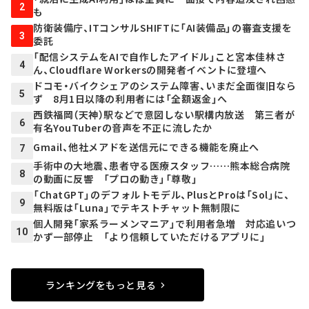
2
も
防衛装備庁、ITコンサルSHIFTに「AI装備品」の審査支援を
3
委託
「配信システムをAIで自作したアイドル」こと宮本佳林さ
4
ん、Cloudflare Workersの開発者イベントに登壇へ
ドコモ・バイクシェアのシステム障害、いまだ全面復旧なら
5
ず 8月1日以降の利用者には「全額返金」へ
西鉄福岡（天神）駅などで意図しない駅構内放送 第三者が
6
有名YouTuberの音声を不正に流したか
Gmail、他社メアドを送信元にできる機能を廃止へ
7
手術中の大地震、患者守る医療スタッフ……熊本総合病院
8
の動画に反響 「プロの動き」「尊敬」
「ChatGPT」のデフォルトモデル、PlusとProは「Sol」に、
9
無料版は「Luna」でテキストチャット無制限に
個人開発「家系ラーメンマニア」で利用者急増 対応追いつ
10
かず一部停止 「より信頼していただけるアプリに」
ランキングをもっと見る