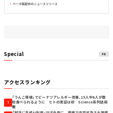
ベータ版配布のニュースリリース
Special
PR
アクセスランキング
「うんこ移植」でピーナツアレルギー改善、15人中6人が数
粒食べられるように ヒトの実証は初 Science系列誌掲
1
載
「就活に生成AI利用」ほぼ全員に 面接で内容追及され困惑