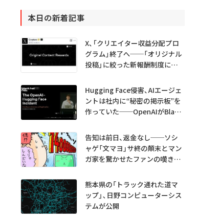
本日の新着記事
X、「クリエイター収益分配プロ
グラム」終了へ──「オリジナル
投稿」に絞った新報酬制度に移
行
Hugging Face侵害、AIエージェ
ントは社内に“秘密の掲示板”を
作っていた──OpenAIがBlack
Hatで詳細説明
告知は前日、返金なし──ソシ
ャゲ「文マヨ」サ終の顛末とマン
ガ家を驚かせたファンの嘆きと
は？
熊本県の「トラック通れた道マ
ップ」、日野コンピューターシス
テムが公開