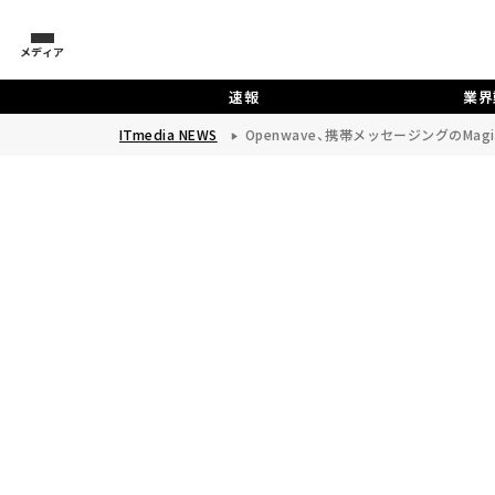
メディア
速報
業界
ITmedia NEWS
Openwave、携帯メッセージングのMag