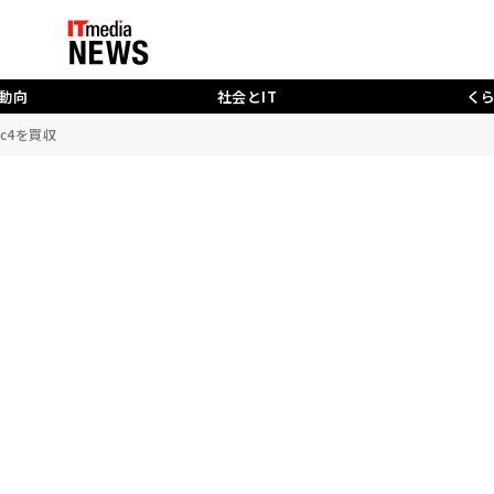
動向
社会とIT
く
ic4を買収