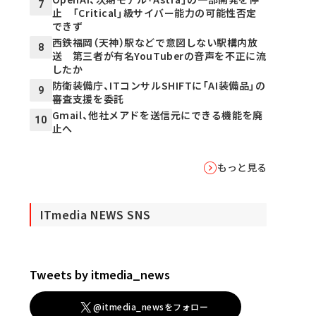
7
止 「Critical」級サイバー能力の可能性否定
できず
西鉄福岡（天神）駅などで意図しない駅構内放
8
送 第三者が有名YouTuberの音声を不正に流
したか
防衛装備庁、ITコンサルSHIFTに「AI装備品」の
9
審査支援を委託
Gmail、他社メアドを送信元にできる機能を廃
10
止へ
もっと見る
ITmedia NEWS SNS
Tweets by itmedia_news
@itmedia_newsをフォロー