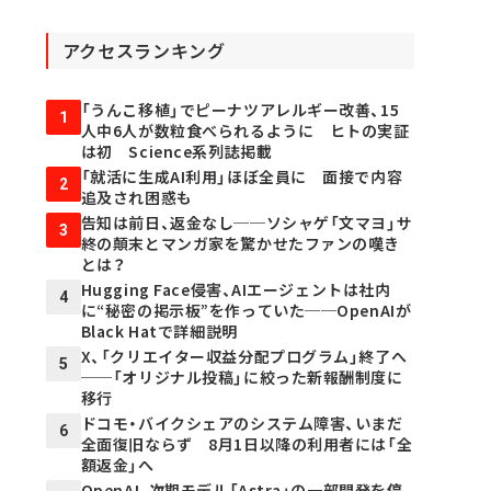
アクセスランキング
「うんこ移植」でピーナツアレルギー改善、15
1
人中6人が数粒食べられるように ヒトの実証
は初 Science系列誌掲載
「就活に生成AI利用」ほぼ全員に 面接で内容
2
追及され困惑も
告知は前日、返金なし──ソシャゲ「文マヨ」サ
3
終の顛末とマンガ家を驚かせたファンの嘆き
とは？
Hugging Face侵害、AIエージェントは社内
4
に“秘密の掲示板”を作っていた──OpenAIが
Black Hatで詳細説明
X、「クリエイター収益分配プログラム」終了へ
5
──「オリジナル投稿」に絞った新報酬制度に
移行
ドコモ・バイクシェアのシステム障害、いまだ
6
全面復旧ならず 8月1日以降の利用者には「全
額返金」へ
OpenAI、次期モデル「Astra」の一部開発を停