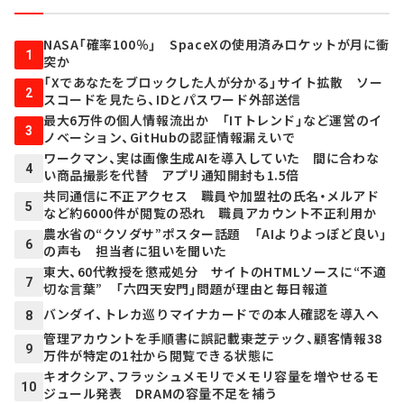
NASA「確率100％」 SpaceXの使用済みロケットが月に衝
1
突か
「Xであなたをブロックした人が分かる」サイト拡散 ソー
2
スコードを見たら、IDとパスワード外部送信
最大6万件の個人情報流出か 「ITトレンド」など運営のイ
3
ノベーション、GitHubの認証情報漏えいで
ワークマン、実は画像生成AIを導入していた 間に合わな
4
い商品撮影を代替 アプリ通知開封も1.5倍
共同通信に不正アクセス 職員や加盟社の氏名・メルアド
5
など約6000件が閲覧の恐れ 職員アカウント不正利用か
農水省の“クソダサ”ポスター話題 「AIよりよっぽど良い」
6
の声も 担当者に狙いを聞いた
東大、60代教授を懲戒処分 サイトのHTMLソースに“不適
7
切な言葉” 「六四天安門」問題が理由と毎日報道
バンダイ、トレカ巡りマイナカードでの本人確認を導入へ
8
管理アカウントを手順書に誤記載――東芝テック、顧客情報38
9
万件が特定の1社から閲覧できる状態に
キオクシア、フラッシュメモリでメモリ容量を増やせるモ
10
ジュール発表 DRAMの容量不足を補う