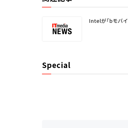
Intelが「bモ
Special