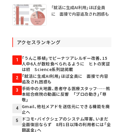
「就活に生成AI利用」ほぼ全員
に 面接で内容追及され困惑も
アクセスランキング
「うんこ移植」でピーナツアレルギー改善、15
1
人中6人が数粒食べられるように ヒトの実証
は初 Science系列誌掲載
「就活に生成AI利用」ほぼ全員に 面接で内容
2
追及され困惑も
手術中の大地震、患者守る医療スタッフ……熊
3
本総合病院の動画に反響 「プロの動き」「尊
敬」
Gmail、他社メアドを送信元にできる機能を廃
4
止へ
ドコモ・バイクシェアのシステム障害、いまだ
5
全面復旧ならず 8月1日以降の利用者には「全
額返金」へ