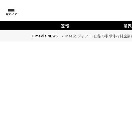
メディア
速報
業界
ITmedia NEWS
Intelとジャフコ、山梨の半導体材料企業