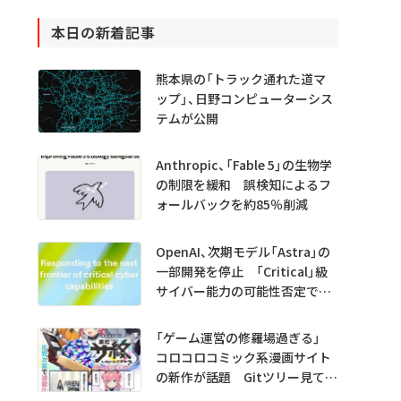
本日の新着記事
熊本県の「トラック通れた道マ
ップ」、日野コンピューターシス
テムが公開
Anthropic、「Fable 5」の生物学
の制限を緩和 誤検知によるフ
ォールバックを約85％削減
OpenAI、次期モデル「Astra」の
一部開発を停止 「Critical」級
サイバー能力の可能性否定でき
ず
「ゲーム運営の修羅場過ぎる」
コロコロコミック系漫画サイト
の新作が話題 Gitツリー見てガ
チャ不具合の犯人探し