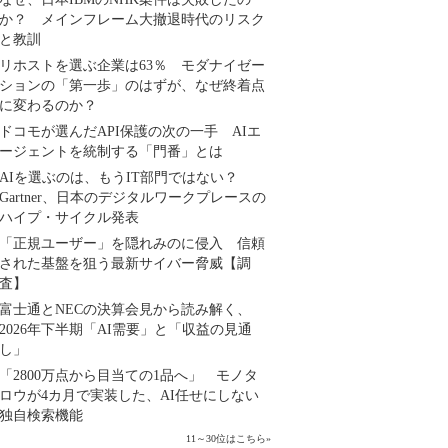
か？ メインフレーム大撤退時代のリスク
と教訓
リホストを選ぶ企業は63％ モダナイゼー
ションの「第一歩」のはずが、なぜ終着点
に変わるのか？
ドコモが選んだAPI保護の次の一手 AIエ
ージェントを統制する「門番」とは
AIを選ぶのは、もうIT部門ではない？
Gartner、日本のデジタルワークプレースの
ハイプ・サイクル発表
「正規ユーザー」を隠れみのに侵入 信頼
された基盤を狙う最新サイバー脅威【調
査】
富士通とNECの決算会見から読み解く、
2026年下半期「AI需要」と「収益の見通
し」
「2800万点から目当ての1品へ」 モノタ
ロウが4カ月で実装した、AI任せにしない
独自検索機能
11～30位はこちら
»