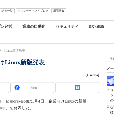
記事一覧
オルタナティブ・ブログ
用語辞典
ブン経営
業務の自動化
セキュリティ
DX×組織
企業向けLinux新版発表
向けLinux新版発表
メー
[
ITmedia
]
Share
リ
ン
の
ndrakesoftは1月4日、企業向けLinuxの新版
な
 Desktop」を発表した。
は