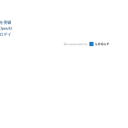
シを突破
enAI
ゼロデイ
Recommended by