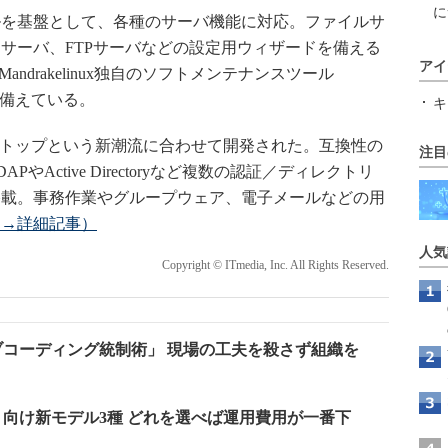
に
.6カーネルを基盤として、各種のサーバ機能に対応。ファイルサ
サーバ、FTPサーバなどの設定用ウィザードを備える
アイ
ndrakelinux独自のソフトメンテナンスツール
ro」を備えている。
キ
ux版のデスクトップという新潮流に合わせて開発された。互換性の
注目
Active Directoryなど複数の認証／ディレクトリ
搭載。事務作業やグループウェア、電子メールなどの用
（→詳細記事）
人気
Copyright © ITmedia, Inc. All Rights Reserved.