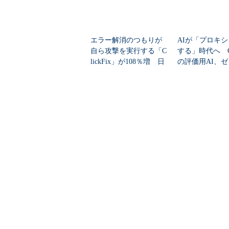
エラー解消のつもりが
AIが「プロキ
自ら攻撃を実行する「C
する」時代へ Op
lickFix」が108％増 日
の評価用AI、
本の割...
脆弱性を自...