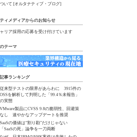
ついて [オルタナティブ・ブログ]
ティメディアからのお知らせ
ャリア採用の応募を受け付けています
のテーマ
記事ランキング
従来型テストの限界があらわに 3915件の
OSSを解析して判明した「99.4％未報告」
の実態
VMware製品にCVSS 9.8の脆弱性、回避策
なし 速やかなアップデートを推奨
SaaSの価値は“割り勘”だけじゃない
「SaaSの死」論争を一刀両断
なぜ、日本IBMのNHK案件は失敗したの