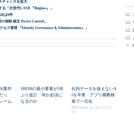
スチャンスを拡大
世代CASB 『Bitglass』」
出は0件
 秘文 Device Control」
dentity Governance & Administration』」
HK案件
SBOMの最小要素が5年
社内データを扱えないA
だっ
ぶり改訂 何が必須に
Iを卒業 アプリ横断検
レーム
なるのか
索で一元化
ク...
PR(ITmedia エンタープライ
ズ)