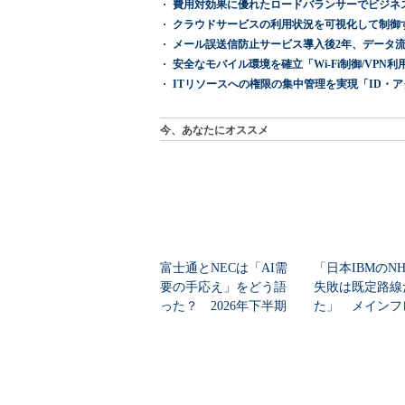
費用対効果に優れたロードバランサーでビジネ
クラウドサービスの利用状況を可視化して制御する「次
メール誤送信防止サービス導入後2年、データ流
安全なモバイル環境を確立「Wi-Fi制御/VPN利用の強制
ITリソースへの権限の集中管理を実現「ID・アクセス管理 『I
今、あなたにオススメ
富士通とNECは「AI需
「日本IBMのN
要の手応え」をどう語
失敗は既定路線
った？ 2026年下半期
た」 メインフ
の見通しを考...
大撤退時代のリス