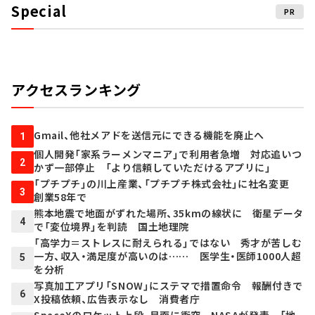
Special
PR
アクセスランキング
Gmail、他社メアドを送信元にできる機能を廃止へ
1
個人開発「家系ラーメンマニア」で利用者急増 対応追いつ
2
かず一部停止 「より信頼していただけるアプリに」
「プチプチ」の川上産業、「プチプチ株式会社」に社名変更
3
創業58年で
熊本地震で地面がずれた場所、35kmの線状に 衛星データ
4
で「変位境界」を判読 国土地理院
「高学力＝ストレスに耐えられる」ではない 秀才が苦しむ
一方、収入・満足度が高いのは…… 医学生・医師1000人超
5
を分析
写真加工アプリ「SNOW」にステマで措置命令 報酬付きで
6
X投稿依頼、広告表示なし 消費者庁