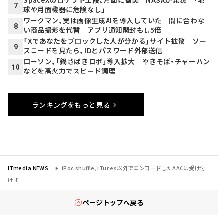
SpaceXのロケット上段、月面に衝突 NASAが発表 「地
7
球や月面機器に危険なし」
ワークマン、実は画像生成AIを導入していた 間に合わな
8
い商品撮影を代替 アプリ通知開封も1.5倍
「Xであなたをブロックした人が分かる」サイト拡散 ソー
9
スコードを見たら、IDとパスワード外部送信
ローソン、「鍋さばきロボ」導入拡大 やきそば・チャーハン
10
などを高火力でスピード調理
ランキングをもっと見る
ITmedia NEWS
iPod shuffle、iTunes以外でエンコードしたAACは受け付
けず
ページトップへ戻る