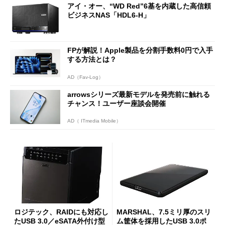
アイ・オー、“WD Red”6基を内蔵した高信頼
ビジネスNAS「HDL6-H」
FPが解説！Apple製品を分割手数料0円で入手
する方法とは？
AD（Fav-Log）
arrowsシリーズ最新モデルを発売前に触れる
チャンス！ユーザー座談会開催
AD（ ITmedia Mobile）
ロジテック、RAIDにも対応し
MARSHAL、7.5ミリ厚のスリ
たUSB 3.0／eSATA外付け型
ム筐体を採用したUSB 3.0ポ