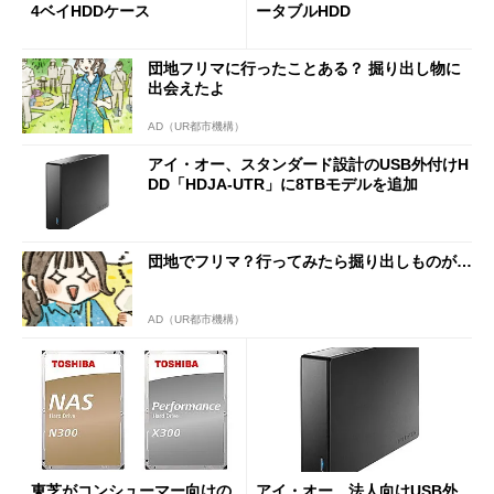
4ベイHDDケース
ータブルHDD
団地フリマに行ったことある？ 掘り出し物に
出会えたよ
AD（UR都市機構）
アイ・オー、スタンダード設計のUSB外付けH
DD「HDJA-UTR」に8TBモデルを追加
団地でフリマ？行ってみたら掘り出しものが…
AD（UR都市機構）
東芝がコンシューマー向けの
アイ・オー、法人向けUSB外