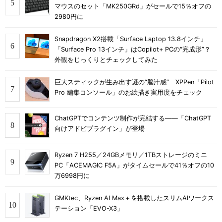
マウスのセット「MK250GRd」がセールで15％オフの
2980円に
Snapdragon X2搭載「Surface Laptop 13.8インチ」
「Surface Pro 13インチ」はCopilot+ PCの“完成形”？
外観をじっくりとチェックしてみた
巨大スティックが生み出す謎の“脳汁感” XPPen「Pilot
Pro 編集コンソール」のお絵描き実用度をチェック
ChatGPTでコンテンツ制作が完結する――「ChatGPT
向けアドビプラグイン」が登場
Ryzen 7 H255／24GBメモリ／1TBストレージのミニ
PC「ACEMAGIC F5A」がタイムセールで41％オフの10
万6998円に
GMKtec、Ryzen AI Max＋を搭載したスリムAIワークス
テーション「EVO-X3」