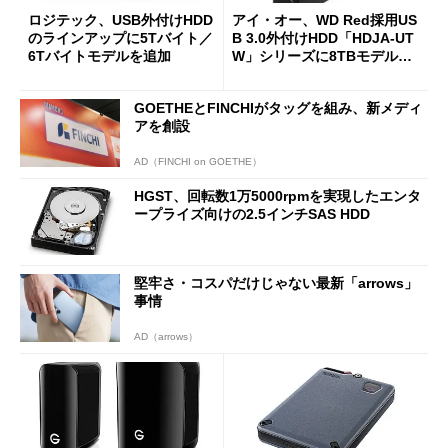
ロジテック、USB外付けHDD
アイ・オー、WD Red採用US
のラインアップに5Tバイト／
B 3.0外付けHDD「HDJA-UT
6Tバイトモデルを追加
W」シリーズに8TBモデルを
追加
GOETHEとFINCHIがタッグを組み、新メディ
アを創設
AD（FINCHI on GOETHE）
HGST、回転数1万5000rpmを実現したエンタ
ープライズ向けの2.5インチSAS HDD
堅牢さ・コスパだけじゃない最新「arrows」
事情
AD（arrows）