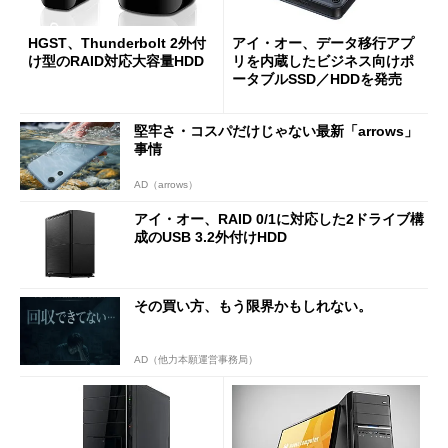
HGST、Thunderbolt 2外付
アイ・オー、データ移行アプ
け型のRAID対応大容量HDD
リを内蔵したビジネス向けポ
ータブルSSD／HDDを発売
堅牢さ・コスパだけじゃない最新「arrows」
事情
AD（arrows）
アイ・オー、RAID 0/1に対応した2ドライブ構
成のUSB 3.2外付けHDD
その買い方、もう限界かもしれない。
AD（他力本願運営事務局）