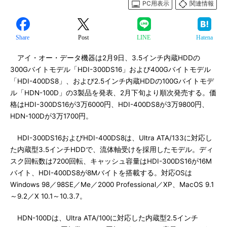
PC用表示
関連情報
Share
Post
LINE
Hatena
アイ・オー・データ機器は2月9日、3.5インチ内蔵HDDの
300Gバイトモデル「HDI-300DS16」および400Gバイトモデル
「HDI-400DS8」、および2.5インチ内蔵HDDの100Gバイトモデ
ル「HDN-100D」の3製品を発表、2月下旬より順次発売する。価
格はHDI-300DS16が3万6000円、HDI-400DS8が3万9800円、
HDN-100Dが3万1700円。
HDI-300DS16およびHDI-400DS8は、Ultra ATA/133に対応し
た内蔵型3.5インチHDDで、流体軸受けを採用したモデル。ディ
スク回転数は7200回転、キャッシュ容量はHDI-300DS16が16M
バイト、HDI-400DS8が8Mバイトを搭載する。対応OSは
Windows 98／98SE／Me／2000 Professional／XP、MacOS 9.1
～9.2／X 10.1～10.3.7。
HDN-100Dは、Ultra ATA/100に対応した内蔵型2.5インチ