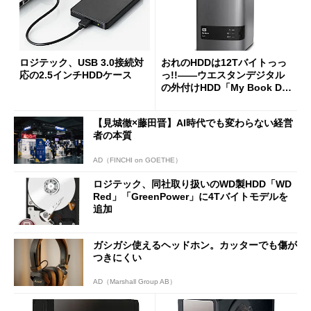
ロジテック、USB 3.0接続対
おれのHDDは12Tバイトっっ
応の2.5インチHDDケース
っ!!――ウエスタンデジタル
の外付けHDD「My Book Du
o」を動かした
【見城徹×藤田晋】AI時代でも変わらない経営
者の本質
AD（FINCHI on GOETHE）
ロジテック、同社取り扱いのWD製HDD「WD
Red」「GreenPower」に4Tバイトモデルを
追加
ガシガシ使えるヘッドホン。カッターでも傷が
つきにくい
AD（Marshall Group AB）