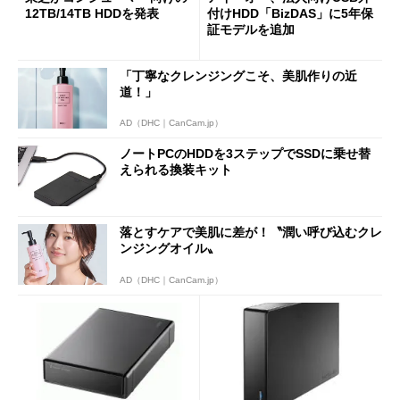
12TB/14TB HDDを発表
付けHDD「BizDAS」に5年保
証モデルを追加
「丁寧なクレンジングこそ、美肌作りの近
道！」
AD（DHC｜CanCam.jp）
ノートPCのHDDを3ステップでSSDに乗せ替
えられる換装キット
落とすケアで美肌に差が！〝潤い呼び込むクレ
ンジングオイル〟
AD（DHC｜CanCam.jp）