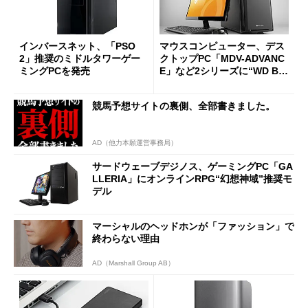
インバースネット、「PSO
マウスコンピューター、デス
2」推奨のミドルタワーゲー
クトップPC「MDV-ADVANC
ミングPCを発売
E」など2シリーズに“WD Bla
ck2”搭載モデルを追加
競馬予想サイトの裏側、全部書きました。
AD（他力本願運営事務局）
サードウェーブデジノス、ゲーミングPC「GA
LLERIA」にオンラインRPG“幻想神域”推奨モ
デル
マーシャルのヘッドホンが「ファッション」で
終わらない理由
AD（Marshall Group AB）